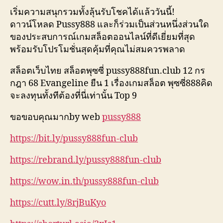
เริ่มความสนุกรวมทั้งลุ้นรับโชคได้แล้ววันนี้!
ดาวน์โหลด Pussy888 และก็ร่วมเป็นส่วนหนึ่งส่วนใด
ของประสบการณ์เกมสล็อตออนไลน์ที่ดีเยี่ยมที่สุด
พร้อมรับโปรโมชั่นสุดคุ้มที่คุณไม่สมควรพลาด
สล็อตเว็บไทย สล็อตพุซซี่ pussy888fun.club 12 กร
กฎา 68 Evangeline ยืน 1 เรื่องเกมสล็อต พุซซี่888คิด
จะลงทุนทั้งทีต้องที่นี่เท่านั้น Top 9
ขอขอบคุณมากby web
pussy888
https://bit.ly/pussy888fun-club
https://rebrand.ly/pussy888fun-club
https://wow.in.th/pussy888fun-club
https://cutt.ly/8rjBuKyo