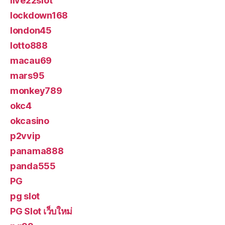
live22slot
lockdown168
london45
lotto888
macau69
mars95
monkey789
okc4
okcasino
p2vvip
panama888
panda555
PG
pg slot
PG Slot เว็บใหม่