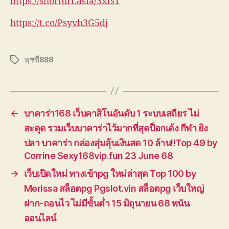
https://shorturl.asia/3xIs1
https://t.co/Psyvh3G5dj
พุซซี่888
Tags
←
บาคาร่า168 เว็บคาสิโนอันดับ 1 ระบบเสถียร ไม่
สะดุด รวมเว็บบาคาร่าไว้มากที่สุดป็อกเด้ง กีฬา ยิง
ปลา บาคาร่า กล่องสุ่มลุ้นเงินสด 10 ล้าน!!Top 49 by
Corrine Sexy168vip.fun 23 June 68
→
เว็บเปิดใหม่ ทางเข้าpg ใหม่ล่าสุด Top 100 by
Merissa สล็อตpg Pgslot.vin สล็อตpg เว็บใหญ่
ฝาก-ถอนไว ไม่มีขั้นต่ำ 15 มิถุนายน 68 พนัน
ออนไลน์