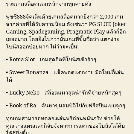
รวมเกมสล็อตแตกหนักจากทุกค่ายดัง
พุชชี่888จัดเต็มด้วยเกมสล็อตมากยิ่งกว่า 2,000 เกม
จากค่ายที่ได้รับความนิยม ดังเช่นว่า PG SLOT, Joker
Gaming, Spadegaming, Pragmatic Play แล้วก็อีก
เยอะมาก โดยยิ่งไปกว่านั้นเกมที่ขึ้นชื่อว่า แตกง่าย
โบนัสออกบ่อยมาก ไม่ว่าจะเป็น:
• Roma Slot – เกมสุดฮิตที่โบนัสเข้ารัวๆ
• Sweet Bonanza – แจ็คพอตแตกง่าย มือใหม่ก็เล่น
ได้
• Lucky Neko – สล็อตแมวสุดน่ารักที่จ่ายหนักสุดๆ
• Book of Ra – ค้นหาขุมสมบัติไปกับฟรีสปินแบบจุกๆ
ทุกเกมสามารถทดลองเล่นฟรีก่อนพนันจริง ช่วยให้
คุณวางแผนและก็จับจังหวะการแตกของโบนัสได้ดิบ
ได้ดียิ่งขึ้น