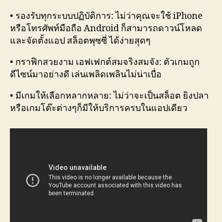
• รองรับทุกระบบปฏิบัติการ: ไม่ว่าคุณจะใช้ iPhone
หรือโทรศัพท์มือถือ Android ก็สามารถดาวน์โหลด
และจัดตั้งแอป สล็อตพุซซี่ ได้ง่ายสุดๆ
• กราฟิกสวยงาม เอฟเฟกต์สมจริงสมจัง: ตัวเกมถูก
ดีไซน์มาอย่างดี เล่นเพลิดเพลินไม่น่าเบื่อ
• มีเกมให้เลือกหลากหลาย: ไม่ว่าจะเป็นสล็อต ยิงปลา
หรือเกมโต๊ะต่างๆก็มีให้บริการครบในแอปเดียว