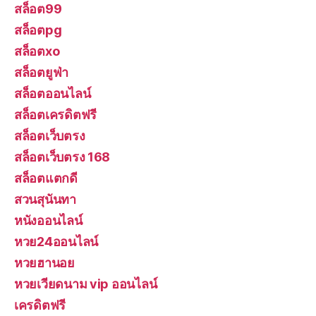
สล็อต99
สล็อตpg
สล็อตxo
สล็อตยูฟ่า
สล็อตออนไลน์
สล็อตเครดิตฟรี
สล็อตเว็บตรง
สล็อตเว็บตรง 168
สล็อตแตกดี
สวนสุนันทา
หนังออนไลน์
หวย24ออนไลน์
หวยฮานอย
หวยเวียดนาม vip ออนไลน์
เครดิตฟรี