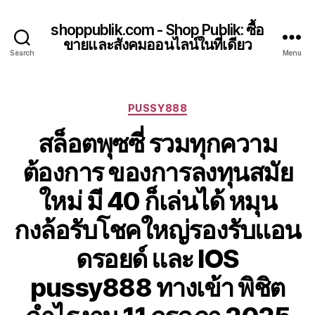
shoppublik.com - Shop Publik: ซื้อ
ขายและสังคมออนไลน์ในที่เดียว
Search
Menu
Categories
PUSSY888
สล็อตพุซซี่ รวมทุกความ
ต้องการ ของการลงทุนสมัย
ใหม่ มี 40 ก็เล่นได้ หมุน
กงล้อรับโชคใหญ่รองรับแอน
ดรอยด์ และ IOS
pussy888 ทางเข้า พิชิต