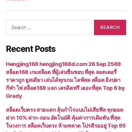
Search
for:
Recent Posts
Hengjing168 hengjing168d.com 26 Sep 2569
สล็อต168 เกมสล็อต ที่ผู้เล่นชื่นชอบ ที่สุด ลอตเตอรี่
ราคาถูก ยูสเดียว เล่นได้ทุกเกม ไลฟ์สด สล็อต ยิงปลา
กีฬา ไพ่ สล็อต168 แจก เครดิตฟรี เยอะที่สุด Top 6 by
Grady
สล็อตเว็บตรง สายแตก ลุ้นกำไรแบบไม่เสียฟีล ทุกยอด
ฝาก 10% ฝาก-ถอน อัตโนมัติ คุ้มค่าการเดิมพัน ที่สุด
ในวงการ สล็อตเว็บตรง ห้ามพลาด โปรดีรออยู่ Top 95