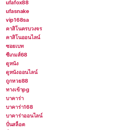
ufafox88
ufasnake
vip168sa
คาสิโนครบวงจร
คาสิโนออนไลน์
ซอยเบท
ซีเกมส์68
ดูหนัง
ดูหนังออนไลน์
ถูกหวย88
ทางเข้าpg
บาคาร่า
บาคาร่า168
บาคาร่าออนไลน์
ปั่นสล็อต