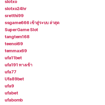
slotxo
slotxo24hr
sretthi99
ssgame666 เข้าสู่ระบบ ล่าสุด
SuperGame Slot
tangtem168
teenoi69
temmax69
ufa11bet
ufa191 ทางเข้า
ufa77
Ufa89bet
ufa9
ufabet
ufabomb