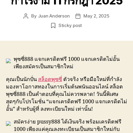
กำไรงาม 11 กรกฎา 2025
By
Juan Anderson
May 2, 2025
Post
Post
author
date
Sticky post
พุซซี่888 แจกเครดิตฟรี 1000 แจกเครดิตไม่อั้น
เพียงสมัครเป็นสมาชิกใหม่
คุณเป็นนักปั่น
สล็อตพุซซี่
ตัวจริง หรือมือใหม่ที่กำลัง
มองหาโอกาสทองในการเริ่มต้นพนันออนไลน์ สล็อต
พุซซี่888 เป็นคำตอบที่คุณไม่ควรพลาด! วันนี้พิเศษ
สุดๆกับโปรโมชั่น “แจกเครดิตฟรี 1000 แจกเครดิตไม่
อั้น” สำหรับผู้ที่ ลงทะเบียนใหม่ เท่านั้น!
สมัครง่าย pussy888 ได้เงินจริง พร้อมเครดิตฟรี
1000 เพียงแค่คุณลงทะเบียนเป็นสมาชิกใหม่กับ