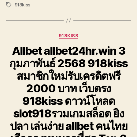
918kiss
Tags
Categories
918KISS
Allbet allbet24hr.win 3
กุมภาพันธ์ 2568 918kiss
สมาชิกใหม่รับเครดิตฟรี
2000 บาท เว็บตรง
918kiss ดาวน์โหลด
slot918รวมเกมสล็อต ยิง
ปลา เล่นง่าย allbet คนไทย