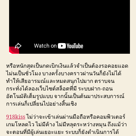
หรือหนักสุดเป็นกดเบิกเงินแล้วจำเป็นต้องรอคอยแอด
ไม่นเป็นชั่วโมง บางครั้งบางคราวผ่านวันก็ยังไม่ได้
ทำให้เสียอารมณ์และหมดสนุกไปมาก ตราบจน
กระทั่งได้ลองเว็บไซต์สล็อตที่มี ระบบฝาก-ถอน
อัตโนมัติเต็มรูปแบบ จากนั้นเป็นต้นมาประสบการณ์
การเล่นก็เปลี่ยนไปอย่างสิ้นเชิง
918kiss
ไม่ว่าจะเข้าเล่นผ่านมือถือหรือคอมพิวเตอร์
เกมโหลดไว ไม่มีค้าง ไม่มีหลุดระหว่างหมุน ถึงแม้ว่า
จะตอนที่มีผู้เล่นเยอะแยะ ระบบก็ยังดำเนินการได้