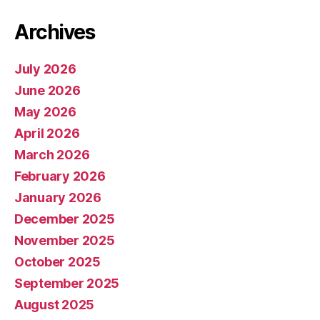
Archives
July 2026
June 2026
May 2026
April 2026
March 2026
February 2026
January 2026
December 2025
November 2025
October 2025
September 2025
August 2025