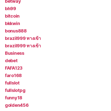
betway
bh99
bitcoin
bkkwin
bonus888
brazil999 ทางเข้า
brazil999 ทางเข้า
Business
debet
FAFA123
faro168
fullslot
fullslotpg
funny18
golden456