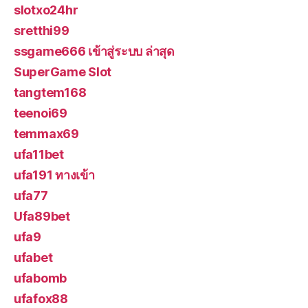
slotxo24hr
sretthi99
ssgame666 เข้าสู่ระบบ ล่าสุด
SuperGame Slot
tangtem168
teenoi69
temmax69
ufa11bet
ufa191 ทางเข้า
ufa77
Ufa89bet
ufa9
ufabet
ufabomb
ufafox88