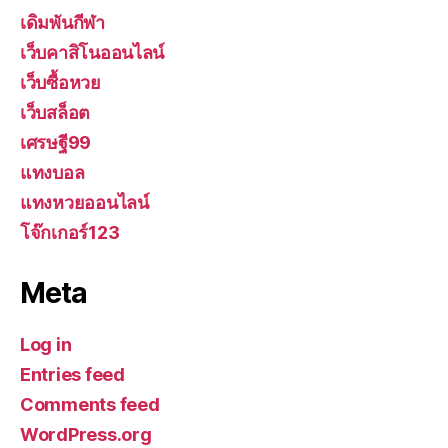
เดิมพันกีฬา
เว็บคาสิโนออนไลน์
เว็บซื้อหวย
เว็บสล็อต
เศรษฐี99
แทงบอล
แทงหวยออนไลน์
โจ๊กเกอร์123
Meta
Log in
Entries feed
Comments feed
WordPress.org