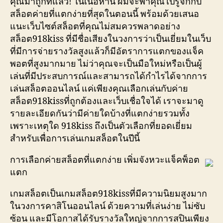
คุณมาถูกที่แล้ว! ในเนื้อหานี้ ผมจะพาคุณไปรู้จักกับ
สล็อตค่ายที่แตกง่ายที่สุดในตอนนี้ พร้อมด้วยเสนอ
แนะเว็บไซต์สล็อตที่คุณไม่สมควรพลาดอย่าง
สล็อต918kiss ที่มีชื่อเสียงในวงการว่าเป็นเยี่ยมในเว็บ
ที่มีการจ่ายรางวัลสูงแล้วก็มีอัตราการแตกของแจ็ค
พอตที่สูงมากมาย ไม่ว่าคุณจะเป็นมือใหม่หรือเป็นผู้
เล่นที่มีประสบการณ์และสามารถได้กำไรได้จากการ
เล่นสล็อตออนไลน์ แค่เพียงคุณเลือกเล่นกับค่าย
สล็อต918kissที่ถูกต้องและเว็บเชื่อใจได้ เราจะมาดู
รายละเอียดกันว่ามีค่ายใดบ้างที่แตกง่ายรวมทั้ง
เพราะเหตุใด 918kiss ถึงเป็นตัวเลือกที่ยอดเยี่ยม
สำหรับเพื่อการเล่นเกมสล็อตในปีนี้
การเลือกค่ายสล็อตที่แตกง่าย เพิ่มจังหวะแจ็คพ็อต
แตก
เกมสล็อตเป็นเกมสล็อต918kissที่มีความนิยมสูงมาก
ในวงการคาสิโนออนไลน์ ด้วยความที่เล่นง่าย ไม่ซับ
ซ้อน และมีโอกาสได้รับรางวัลใหญ่จากการสปินเพียง