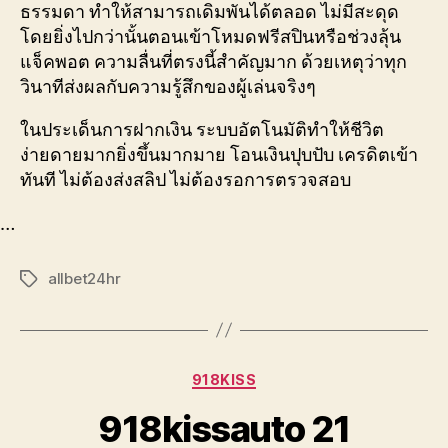
ธรรมดา ทำให้สามารถเดิมพันได้ตลอด ไม่มีสะดุด
โดยยิ่งไปกว่านั้นตอนเข้าโหมดฟรีสปินหรือช่วงลุ้น
แจ็คพอต ความลื่นที่ตรงนี้สำคัญมาก ด้วยเหตุว่าทุก
วินาทีส่งผลกับความรู้สึกของผู้เล่นจริงๆ
ในประเด็นการฝากเงิน ระบบอัตโนมัติทำให้ชีวิต
ง่ายดายมากยิ่งขึ้นมากมาย โอนเงินปุบปับ เครดิตเข้า
ทันที ไม่ต้องส่งสลิป ไม่ต้องรอการตรวจสอบ
…
allbet24hr
Tags
Categories
918KISS
918kissauto 21