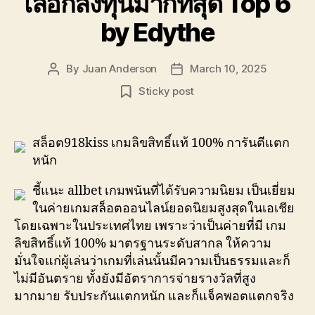
เลือกลงทุนมากที่สุด Top 6
by Edythe
By
Juan Anderson
March 10, 2025
Post
Post
author
date
Sticky post
สล็อต918kiss เกมลิขสิทธิ์แท้ 100% การันตีแตก
หนัก
ชี้แนะ allbet เกมพนันที่ได้รับความนิยม เป็นเยี่ยม
ในค่ายเกมสล็อตออนไลน์ยอดนิยมสูงสุดในเอเชีย
โดยเฉพาะในประเทศไทย เพราะว่าเป็นค่ายที่มี เกม
ลิขสิทธิ์แท้ 100% มาตรฐานระดับสากล ให้ความ
มั่นใจแก่ผู้เล่นว่าเกมที่เล่นนั้นมีความเป็นธรรมและก็
ไม่มีอันตราย ทั้งยังมีอัตราการจ่ายรางวัลที่สูง
มากมาย รับประกันแตกหนัก และก็แจ็คพอตแตกจริง