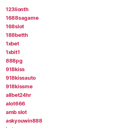
123lionth
1688sagame
168slot
188betth
1xbet
1xbit1
888pg
918kiss
918kissauto
918kissme
allbet24hr
alot666
amb slot
askyouwin888