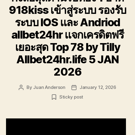
918kiss เข้าสู่ระบบ รองรับ
ระบบ IOS และ Andriod
allbet24hr แจกเครดิตฟรี
เยอะสุด Top 78 by Tilly
Allbet24hr.life 5 JAN
2026
By
Juan Anderson
January 12, 2026
Post
Post
author
date
Sticky post