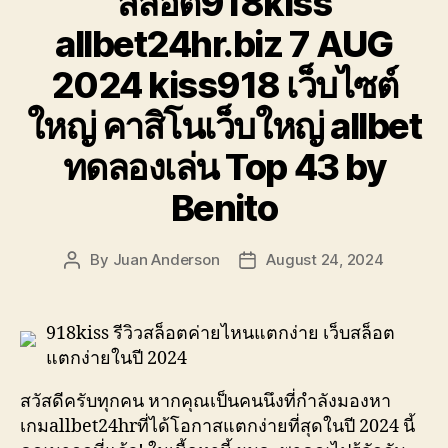
สล็อต918kiss
allbet24hr.biz 7 AUG
2024 kiss918 เว็บไซต์
ใหญ่ คาสิโนเว็บใหญ่ allbet
ทดลองเล่น Top 43 by
Benito
By
Juan Anderson
August 24, 2024
Post
Post
author
date
918kiss รีวิวสล็อตค่ายไหนแตกง่าย เว็บสล็อต
แตกง่ายในปี 2024
สวัสดีครับทุกคน หากคุณเป็นคนนึงที่กำลังมองหา
เกมallbet24hrที่ได้โอกาสแตกง่ายที่สุดในปี 2024 นี้