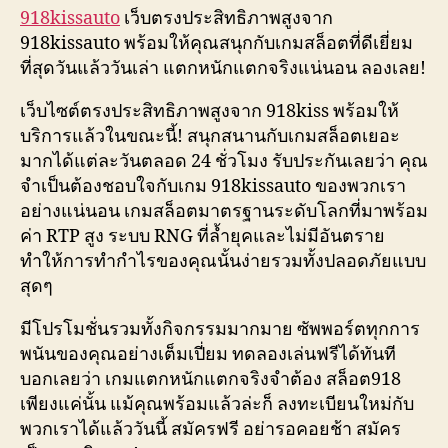
918kissauto
เว็บตรงประสิทธิภาพสูงจาก
918kissauto พร้อมให้คุณสนุกกับเกมสล็อตที่ดีเยี่ยม
ที่สุดวันแล้ววันเล่า แตกหนักแตกจริงแน่นอน ลองเลย!
เว็บไซต์ตรงประสิทธิภาพสูงจาก 918kiss พร้อมให้
บริการแล้วในขณะนี้! สนุกสนานกับเกมสล็อตเยอะ
มากได้แต่ละวันตลอด 24 ชั่วโมง รับประกันเลยว่า คุณ
จำเป็นต้องชอบใจกับเกม 918kissauto ของพวกเรา
อย่างแน่นอน เกมสล็อตมาตรฐานระดับโลกที่มาพร้อม
ค่า RTP สูง ระบบ RNG ที่ล้ำยุคและไม่มีอันตราย
ทำให้การทำกำไรของคุณนั้นง่ายรวมทั้งปลอดภัยแบบ
สุดๆ
มีโปรโมชั่นรวมทั้งกิจกรรมมากมาย ซัพพอร์ตทุกการ
พนันของคุณอย่างเต็มเปี่ยม ทดลองเล่นฟรีได้ทันที
บอกเลยว่า เกมแตกหนักแตกจริงจำต้อง สล็อต918
เพียงแค่นั้น แม้คุณพร้อมแล้วล่ะก็ ลงทะเบียนใหม่กับ
พวกเราได้แล้ววันนี้ สมัครฟรี อย่ารอคอยช้า สมัคร