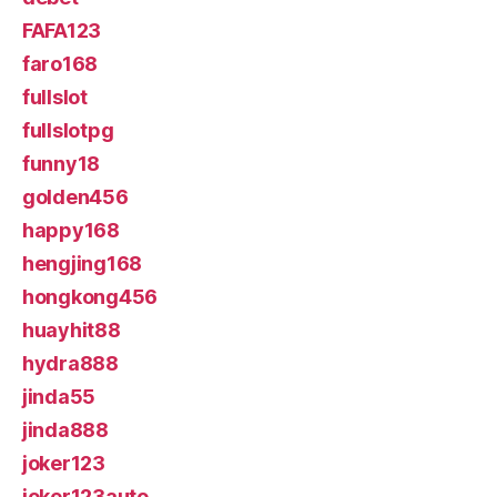
FAFA123
faro168
fullslot
fullslotpg
funny18
golden456
happy168
hengjing168
hongkong456
huayhit88
hydra888
jinda55
jinda888
joker123
joker123auto