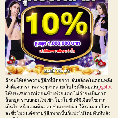
ถ้าจะให้เล่าความรู้สึกที่มีต่อการเล่นสล็อตในตอนหลัง
จำต้องสารภาพตรงๆว่าหลายเว็บไซต์ที่เคยเล่น
pgslot
ให้ประสบการณ์ค่อนข้างห่วยแตก ไม่ว่าจะเป็นการ
ล็อกยูส ระบบถอนไม่เข้า โปรโมชั่นที่มีเงื่อนไขมาก
เกินไป หรือแอดมินตอบช้าแบบปล่อยให้รอคอยเกือบ
จะชั่วโมง แต่ความรู้สึกพวกนั้นก็แปรไปโดยทันทีหลัง