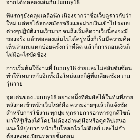
จากได้ทดลองเล่นกับ funny18
ทีแรกๆยังคลุมเคลือนัก เนื่องจากว่าชื่อเว็บดูราวกับว่า
ใหม่ แต่พอได้ลองสมัครจริงและฝากเงินเข้าไป ระบบ
ต่างๆปฏิบัติงานเร็วมาก จนถึงเริ่มคิดว่าเว็บนี้คงจะมี
ของจริง แล้วพอลองเล่นไปได้ครู่หนึ่งก็เริ่มมีความคิด
เห็นว่าเกมแตกบ่อยครั้งกว่าที่คิด แล้วก็การถอนเงินก็
ไม่มีอะไรขัดข้อง
การเริ่มต้นใช้งานที่ funny18 ง่ายและไม่สลับซับซ้อน
ทำให้เหมาะกับอีกทั้งมือใหม่และก็ผู้ที่เกลียดชังความ
วุ่นวาย
จุดเด่นของ funny18 อย่างหนึ่งที่สัมผัสได้ในทันทีภาย
หลังกดเข้าหน้าเว็บไซต์คือ ความง่ายๆแล้วก็แจ้งชัด
สำหรับการใช้งาน ทุกปุ่ม ทุกรายการอาหารถูกดีไซน์
มาให้รู้เรื่องได้โดยไม่ต้องอ่านคู่มือหรือดูคลิปเสนอ
แนะให้ยุ่งยาก หน้าเว็บโหลดไว ไม่ดีเลย์ และไม่จำ
ต้องลงทะเบียนหลายขั้นตอน