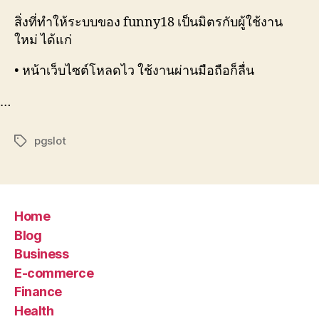
สิ่งที่ทำให้ระบบของ funny18 เป็นมิตรกับผู้ใช้งาน
ใหม่ ได้แก่
• หน้าเว็บไซต์โหลดไว ใช้งานผ่านมือถือก็ลื่น
…
pgslot
Tags
Home
Blog
Business
E-commerce
Finance
Health