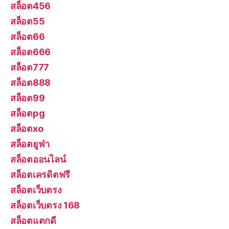
สล็อต456
สล็อต55
สล็อต66
สล็อต666
สล็อต777
สล็อต888
สล็อต99
สล็อตpg
สล็อตxo
สล็อตยูฟ่า
สล็อตออนไลน์
สล็อตเครดิตฟรี
สล็อตเว็บตรง
สล็อตเว็บตรง 168
สล็อตแตกดี