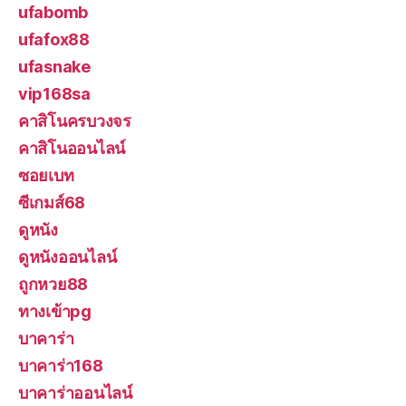
ufabomb
ufafox88
ufasnake
vip168sa
คาสิโนครบวงจร
คาสิโนออนไลน์
ซอยเบท
ซีเกมส์68
ดูหนัง
ดูหนังออนไลน์
ถูกหวย88
ทางเข้าpg
บาคาร่า
บาคาร่า168
บาคาร่าออนไลน์