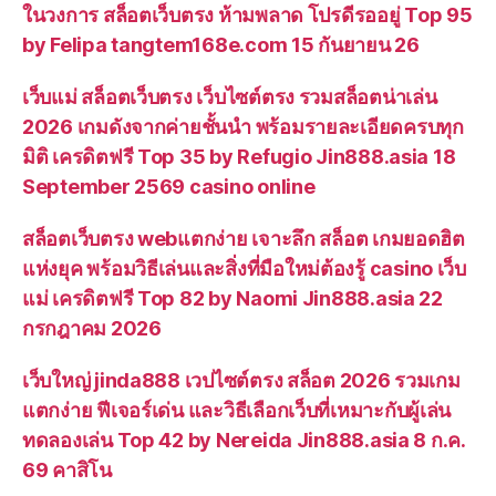
ในวงการ สล็อตเว็บตรง ห้ามพลาด โปรดีรออยู่ Top 95
by Felipa tangtem168e.com 15 กันยายน 26
เว็บแม่ สล็อตเว็บตรง เว็บไซต์ตรง รวมสล็อตน่าเล่น
2026 เกมดังจากค่ายชั้นนำ พร้อมรายละเอียดครบทุก
มิติ เครดิตฟรี Top 35 by Refugio Jin888.asia 18
September 2569 casino online
สล็อตเว็บตรง webแตกง่าย เจาะลึก สล็อต เกมยอดฮิต
แห่งยุค พร้อมวิธีเล่นและสิ่งที่มือใหม่ต้องรู้ casino เว็บ
แม่ เครดิตฟรี Top 82 by Naomi Jin888.asia 22
กรกฎาคม 2026
เว็บใหญ่ jinda888 เวปไซต์ตรง สล็อต 2026 รวมเกม
แตกง่าย ฟีเจอร์เด่น และวิธีเลือกเว็บที่เหมาะกับผู้เล่น
ทดลองเล่น Top 42 by Nereida Jin888.asia 8 ก.ค.
69 คาสิโน