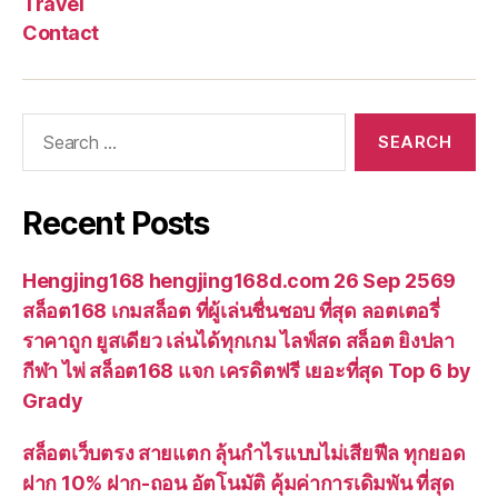
Travel
Contact
Search
for:
Recent Posts
Hengjing168 hengjing168d.com 26 Sep 2569
สล็อต168 เกมสล็อต ที่ผู้เล่นชื่นชอบ ที่สุด ลอตเตอรี่
ราคาถูก ยูสเดียว เล่นได้ทุกเกม ไลฟ์สด สล็อต ยิงปลา
กีฬา ไพ่ สล็อต168 แจก เครดิตฟรี เยอะที่สุด Top 6 by
Grady
สล็อตเว็บตรง สายแตก ลุ้นกำไรแบบไม่เสียฟีล ทุกยอด
ฝาก 10% ฝาก-ถอน อัตโนมัติ คุ้มค่าการเดิมพัน ที่สุด