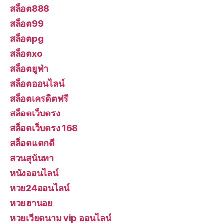
สล็อต888
สล็อต99
สล็อตpg
สล็อตxo
สล็อตยูฟ่า
สล็อตออนไลน์
สล็อตเครดิตฟรี
สล็อตเว็บตรง
สล็อตเว็บตรง 168
สล็อตแตกดี
สวนสุนันทา
หนังออนไลน์
หวย24ออนไลน์
หวยฮานอย
หวยเวียดนาม vip ออนไลน์