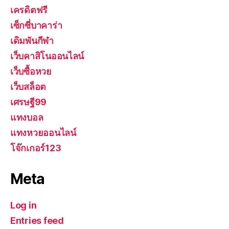
เครดิตฟรี
เซ็กซี่บาคาร่า
เดิมพันกีฬา
เว็บคาสิโนออนไลน์
เว็บซื้อหวย
เว็บสล็อต
เศรษฐี99
แทงบอล
แทงหวยออนไลน์
โจ๊กเกอร์123
Meta
Log in
Entries feed