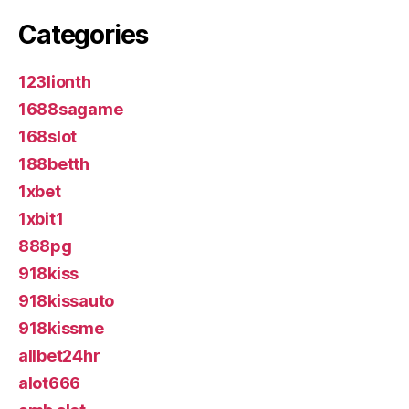
Categories
123lionth
1688sagame
168slot
188betth
1xbet
1xbit1
888pg
918kiss
918kissauto
918kissme
allbet24hr
alot666