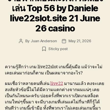
เล่น Top 56 by Daniele
live22slot.site 21 June
26 casino
By
Juan Anderson
May 21, 2026
Post
Post
author
date
Sticky post
ความรู้สึกว่า เกม live22slot เกมนี้คุ้นมือ แม้ว่าจะไม่
เคยเล่นมาก่อนก็ตาม เป็นผลมาจากอะไร?
ผมเชื่อว่าหลายคนที่เล่น
live22
มานานแล้ว คงจะเคย
สงสัยหัวข้อนี้ไม่ได้มีความแตกต่างจากผมแน่ๆ เคย
เป็นกันไหมนะครับ บ่อยครั้งที่พวกเราเปิดเกมสล็อต
เกมใหม่ๆขึ้นมา จะมีบางเกมที่เล่นแค่ไม่กี่นาทีก็รู้ได้
ทันทีว่า เกมนี้เข้ามือ ทั้งที่พวกเราไม่เคยเล่นเกมนี้มา