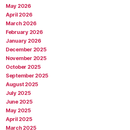
May 2026
April 2026
March 2026
February 2026
January 2026
December 2025
November 2025
October 2025
September 2025
August 2025
July 2025
June 2025
May 2025
April 2025
March 2025