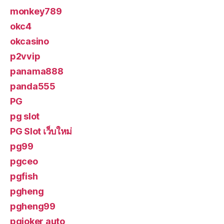
monkey789
okc4
okcasino
p2vvip
panama888
panda555
PG
pg slot
PG Slot เว็บใหม่
pg99
pgceo
pgfish
pgheng
pgheng99
pgjoker auto