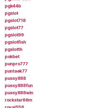
pgk44b
pgslot
pgslot718
pgslot77
pgslot99
pgslotfish
pgslotth
pokbet
punpro777
puntaek77
pussy888
pussy888fun
pussy888win
rockstar66m
royal558