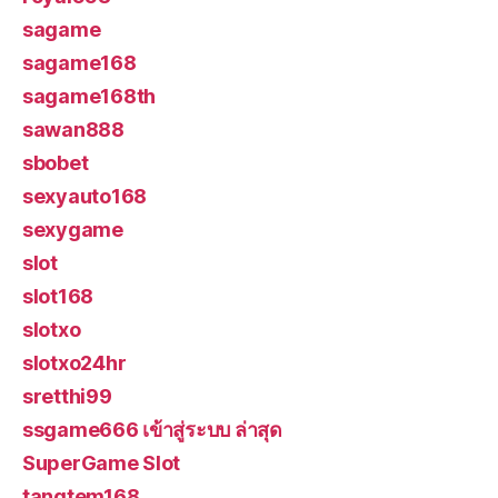
sagame
sagame168
sagame168th
sawan888
sbobet
sexyauto168
sexygame
slot
slot168
slotxo
slotxo24hr
sretthi99
ssgame666 เข้าสู่ระบบ ล่าสุด
SuperGame Slot
tangtem168