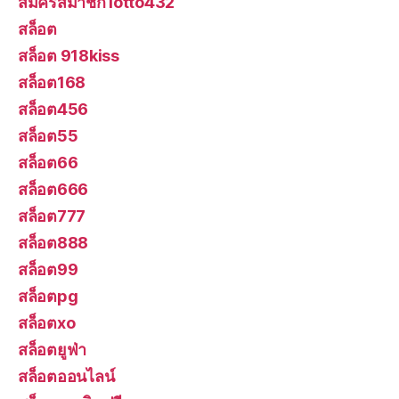
สมัครสมาชิก lotto432
สล็อต
สล็อต 918kiss
สล็อต168
สล็อต456
สล็อต55
สล็อต66
สล็อต666
สล็อต777
สล็อต888
สล็อต99
สล็อตpg
สล็อตxo
สล็อตยูฟ่า
สล็อตออนไลน์