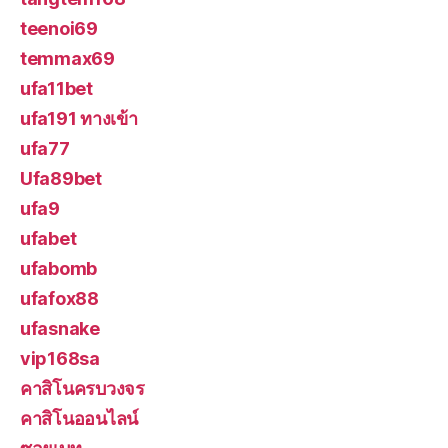
teenoi69
temmax69
ufa11bet
ufa191 ทางเข้า
ufa77
Ufa89bet
ufa9
ufabet
ufabomb
ufafox88
ufasnake
vip168sa
คาสิโนครบวงจร
คาสิโนออนไลน์