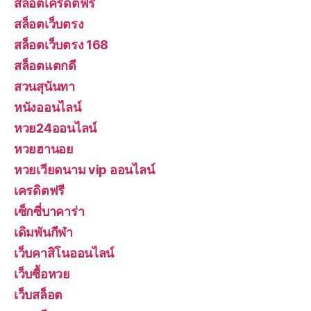
สล็อตเครดิตฟรี
สล็อตเว็บตรง
สล็อตเว็บตรง 168
สล็อตแตกดี
สวนสุนันทา
หนังออนไลน์
หวย24ออนไลน์
หวยฮานอย
หวยเวียดนาม vip ออนไลน์
เครดิตฟรี
เซ็กซี่บาคาร่า
เดิมพันกีฬา
เว็บคาสิโนออนไลน์
เว็บซื้อหวย
เว็บสล็อต