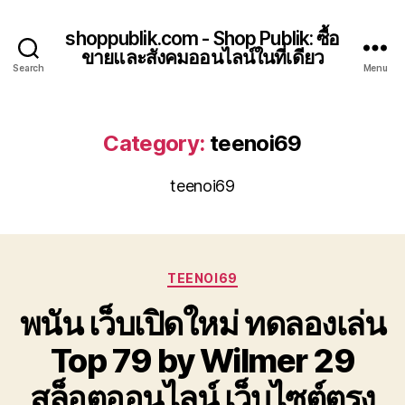
shoppublik.com - Shop Publik: ซื้อ
ขายและสังคมออนไลน์ในที่เดียว
Search
Menu
Category:
teenoi69
teenoi69
Categories
TEENOI69
พนัน เว็บเปิดใหม่ ทดลองเล่น
Top 79 by Wilmer 29
สล็อตออนไลน์ เว็บไซต์ตรง