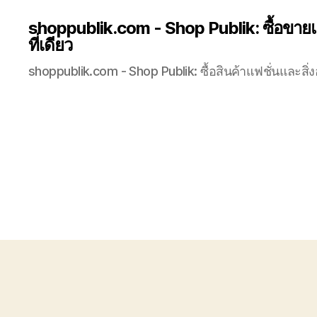
shoppublik.com - Shop Publik: ซื้อขา
ที่เดียว
shoppublik.com - Shop Publik: ซื้อสินค้าแฟชั่นและสิ่