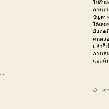
ไปกับเ
การเล่
ปัญหาห
ได้เลย
มีแอดม
คนตลอด
แล้วก็เ
การเล่
แอดมิน
…
168ส
Tags