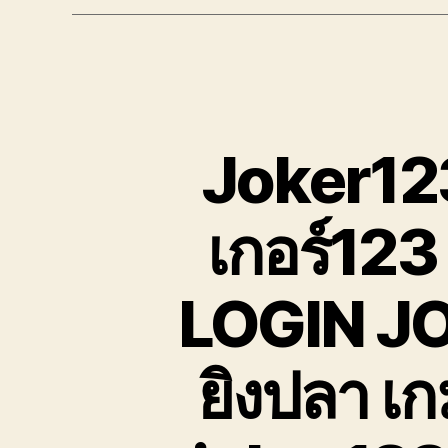
Joker12
เกอร์123 
LOGIN JO
ยิงปลา เก