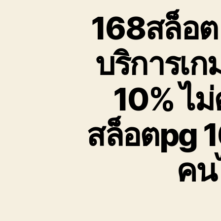
168สล็อต
บริการเก
10% ไม่
สล็อตpg 16
คน