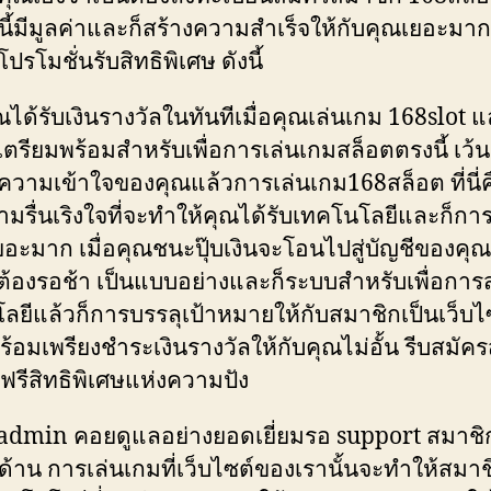
บนี้มีมูลค่าและก็สร้างความสำเร็จให้กับคุณเยอะมา
โปรโมชั่นรับสิทธิพิเศษ ดังนี้
ณได้รับเงินรางวัลในทันทีเมื่อคุณเล่นเกม 168slot 
ตรียมพร้อมสำหรับเพื่อการเล่นเกมสล็อตตรงนี้ เว้น
้ความเข้าใจของคุณแล้วการเล่นเกม168สล็อต ที่นี่คื
มรื่นเริงใจที่จะทำให้คุณได้รับเทคโนโลยีและก็กา
ยอะมาก เมื่อคุณชนะปุ๊บเงินจะโอนไปสู่บัญชีของคุณ
ต้องรอช้า เป็นแบบอย่างและก็ระบบสำหรับเพื่อการส
ยีแล้วก็การบรรลุเป้าหมายให้กับสมาชิกเป็นเว็บไซต
้อมเพรียงชำระเงินรางวัลให้กับคุณไม่อั้น รีบสมัค
บฟรีสิทธิพิเศษแห่งความปัง
ี admin คอยดูแลอย่างยอดเยี่ยมรอ support สมาช
ด้าน การเล่นเกมที่เว็บไซต์ของเรานั้นจะทำให้สมา