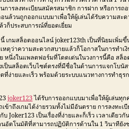
ป็นการลงทะเบียนสมัครสมาชิก การฝาก หรือการถอ
นตอนล้วนถูกออกแบบมาเพื่อให้ผู้เล่นได้รับความสะ
้วก็ประสบการณ์ที่ยอดเยี่ยม
้ เกมสล็อตออนไลน์ joker123th เป็นที่นิยมเพิ่มขึ้
วยเหตุว่าความสะดวกสบายแล้วก็โอกาสในการทำเงิน
 หนึ่งในแพลตฟอร์มที่โดดเด่นในวงการนี้คือ สล็อ
ึ่งเป็นสล็อตเว็บไซต์ตรงที่มีชื่อในด้านการแจกโบนัส
ตที่ง่ายและเร็ว พร้อมด้วยระบบแนวทางการทำธุรก
123
joker123
ได้รับการออกแบบมาเพื่อให้ผู้เล่นทุก
เข้าถึงเกมได้ง่ายรวมทั้งไม่มีอันตราย การลงทะเบี
ับ Joker123 เป็นเรื่องที่ง่ายและก็เร็ว เวลาเดียวก
นอัตโนมัติที่สามารถปฏิบัติการด้านใน 1 วินาทียังช