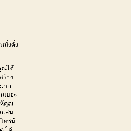
ั่งคั่ง
ุณได้
งสร้าง
ะมาก
แทนเยอะ
ห้คุณ
ถเล่น
ะโยชน์
ต ได้