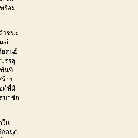
กพร้อม
แล้วชนะ
แต่
อศูนย์
รบรรลุ
ทันที
ร้าง
์ที่มี
รสมาชิก
ิกใน
ชิกสนุก