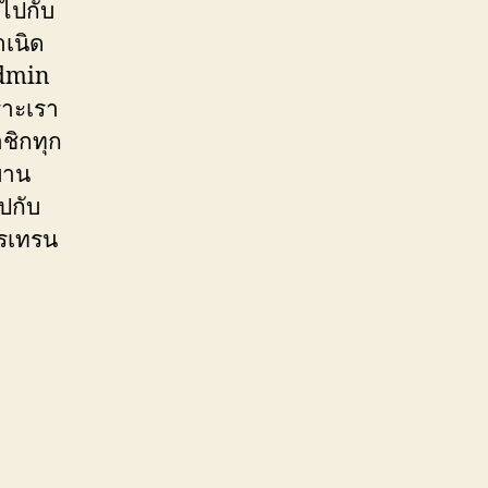
จไปกับ
ำเนิด
admin
ราะเรา
ชิกทุก
บาน
ไปกับ
ารเทรน