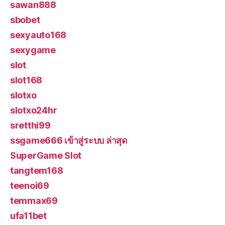
sawan888
sbobet
sexyauto168
sexygame
slot
slot168
slotxo
slotxo24hr
sretthi99
ssgame666 เข้าสู่ระบบ ล่าสุด
SuperGame Slot
tangtem168
teenoi69
temmax69
ufa11bet