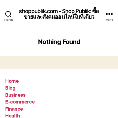
shoppublik.com - Shop Publik: ซื้อ
ขายและสังคมออนไลน์ในที่เดียว
Search
Menu
Nothing Found
Home
Blog
Business
E-commerce
Finance
Health