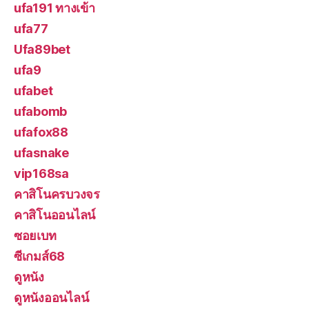
ufa191 ทางเข้า
ufa77
Ufa89bet
ufa9
ufabet
ufabomb
ufafox88
ufasnake
vip168sa
คาสิโนครบวงจร
คาสิโนออนไลน์
ซอยเบท
ซีเกมส์68
ดูหนัง
ดูหนังออนไลน์