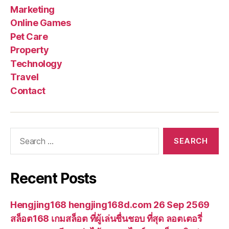
Marketing
Online Games
Pet Care
Property
Technology
Travel
Contact
Search
for:
Recent Posts
Hengjing168 hengjing168d.com 26 Sep 2569
สล็อต168 เกมสล็อต ที่ผู้เล่นชื่นชอบ ที่สุด ลอตเตอรี่