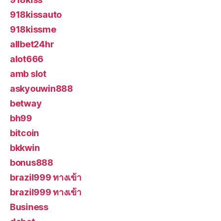
918kissauto
918kissme
allbet24hr
alot666
amb slot
askyouwin888
betway
bh99
bitcoin
bkkwin
bonus888
brazil999 ทางเข้า
brazil999 ทางเข้า
Business