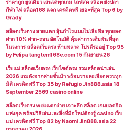
ราคาถูก ยูสเดียว เล่นได้ทุกเกม ไลฟ์สด สล็อต ยิงปลา
กีฬา ไพ่ สล็อต168 แจก เครดิตฟรี เยอะที่สุด Top 6 by
Grady
สล็อตเว็บตรง สายแตก ลุ้นกำไรแบบไม่เสียฟีล ทุกยอด
ฝาก 10% ฝาก-ถอน อัตโนมัติ คุ้มค่าการเดิมพัน ที่สุด
ในวงการ สล็อตเว็บตรง ห้ามพลาด โปรดีรออยู่ Top 95
by Felipa tangtem168e.com 15 กันยายน 26
เว็บแม่ สล็อตเว็บตรง เว็บไซต์ตรง รวมสล็อตน่าเล่น
2026 เกมดังจากค่ายชั้นนำ พร้อมรายละเอียดครบทุก
มิติ เครดิตฟรี Top 35 by Refugio Jin888.asia 18
September 2569 casino online
สล็อตเว็บตรง webแตกง่าย เจาะลึก สล็อต เกมยอดฮิต
แห่งยุค พร้อมวิธีเล่นและสิ่งที่มือใหม่ต้องรู้ casino เว็บ
แม่ เครดิตฟรี Top 82 by Naomi Jin888.asia 22
กรกฎาคม 2026