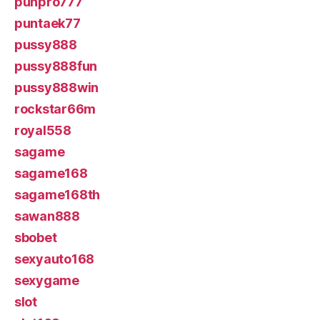
punpro777
puntaek77
pussy888
pussy888fun
pussy888win
rockstar66m
royal558
sagame
sagame168
sagame168th
sawan888
sbobet
sexyauto168
sexygame
slot