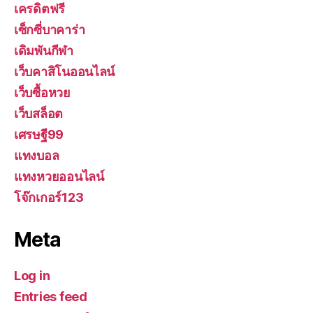
เครดิตฟรี
เซ็กซี่บาคาร่า
เดิมพันกีฬา
เว็บคาสิโนออนไลน์
เว็บซื้อหวย
เว็บสล็อต
เศรษฐี99
แทงบอล
แทงหวยออนไลน์
โจ๊กเกอร์123
Meta
Log in
Entries feed