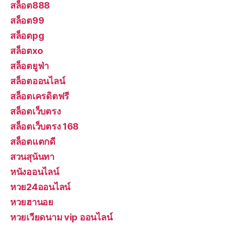
สล็อต888
สล็อต99
สล็อตpg
สล็อตxo
สล็อตยูฟ่า
สล็อตออนไลน์
สล็อตเครดิตฟรี
สล็อตเว็บตรง
สล็อตเว็บตรง 168
สล็อตแตกดี
สวนสุนันทา
หนังออนไลน์
หวย24ออนไลน์
หวยฮานอย
หวยเวียดนาม vip ออนไลน์