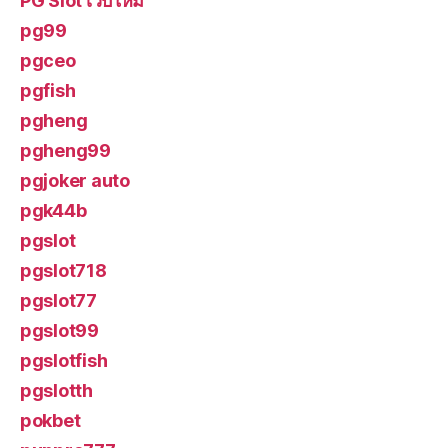
PG Slot เว็บใหม่
pg99
pgceo
pgfish
pgheng
pgheng99
pgjoker auto
pgk44b
pgslot
pgslot718
pgslot77
pgslot99
pgslotfish
pgslotth
pokbet