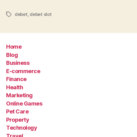
debet
,
debet slot
Tags
Home
Blog
Business
E-commerce
Finance
Health
Marketing
Online Games
Pet Care
Property
Technology
Travel