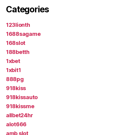
Categories
123lionth
1688sagame
168slot
188betth
1xbet
1xbit1
888pg
918kiss
918kissauto
918kissme
allbet24hr
alot666
amb slot