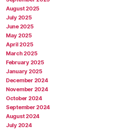
August 2025
July 2025
June 2025
May 2025
April 2025
March 2025
February 2025
January 2025
December 2024
November 2024
October 2024
September 2024
August 2024
July 2024