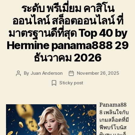
ระดับ พรีเมี่ยม คาสิโน
ออนไลน์ สล็อตออนไลน์ ที่
มาตรฐานดีที่สุด Top 40 by
Hermine panama888 29
ธันวาคม 2026
By
Juan Anderson
November 26, 2025
Post
Post
author
date
Sticky post
Panama88
8 เพลินใจกับ
เกมสล็อตที่มี
ฟีพบร์โบนัส