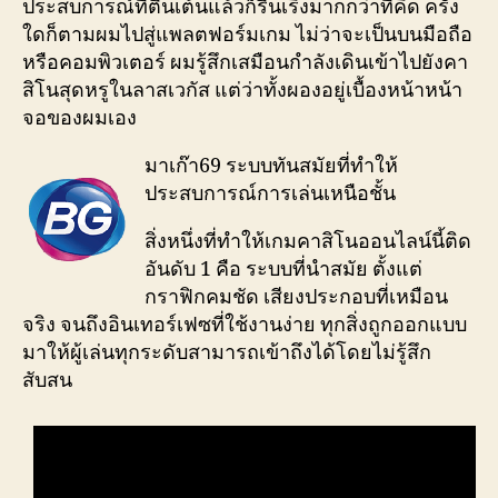
ประสบการณ์ที่ตื่นเต้นแล้วก็รื้นเริงมากกว่าที่คิด ครั้ง
ใดก็ตามผมไปสู่แพลตฟอร์มเกม ไม่ว่าจะเป็นบนมือถือ
หรือคอมพิวเตอร์ ผมรู้สึกเสมือนกำลังเดินเข้าไปยังคา
สิโนสุดหรูในลาสเวกัส แต่ว่าทั้งผองอยู่เบื้องหน้าหน้า
จอของผมเอง
มาเก๊า69 ระบบทันสมัยที่ทำให้
ประสบการณ์การเล่นเหนือชั้น
สิ่งหนึ่งที่ทำให้เกมคาสิโนออนไลน์นี้ติด
อันดับ 1 คือ ระบบที่นำสมัย ตั้งแต่
กราฟิกคมชัด เสียงประกอบที่เหมือน
จริง จนถึงอินเทอร์เฟซที่ใช้งานง่าย ทุกสิ่งถูกออกแบบ
มาให้ผู้เล่นทุกระดับสามารถเข้าถึงได้โดยไม่รู้สึก
สับสน