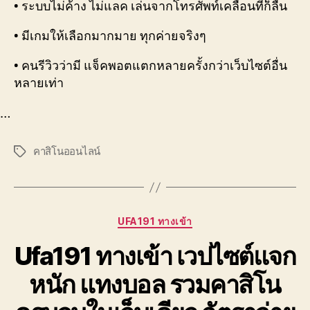
• ระบบไม่ค้าง ไม่แลค เล่นจากโทรศัพท์เคลื่อนที่ก็ลื่น
• มีเกมให้เลือกมากมาย ทุกค่ายจริงๆ
• คนรีวิวว่ามี แจ็คพอตแตกหลายครั้งกว่าเว็บไซต์อื่น
หลายเท่า
…
คาสิโนออนไลน์
Tags
Categories
UFA191 ทางเข้า
Ufa191 ทางเข้า เวปไซต์แจก
หนัก แทงบอล รวมคาสิโน