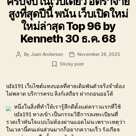
ครบจบในเว็บเดียว อัตราจ่าย
สูงที่สุดปีนี้ พนัน เว็บเปิดใหม่
ใหม่ล่าสุด Top 96 by
Kenneth 30 ธ.ค. 68
By
Juan Anderson
November 26, 2025
Post
Post
author
date
Sticky post
ufa191 เว็บไซต์แทงบอลที่สายเดิมพันตัวจริงจำต้อง
ไม่พลาด บริการครบ ลิงก์เสถียร ฝากถอนออโต้
หนึ่งในสิ่งที่ทำให้เรารู้สึกดีตั้งแต่คราวแรกที่ใช้
ufa191 ทางเข้า เป็นกรรมวิธีการลงทะเบียนที่
รวดเร็วทันใจแบบไม่ต้องผ่านแอดไม่น เพราะเหตุว่า
ในเวลานี้คนเล่นส่วนมากก็อยากความเร็ว รังเกียจ