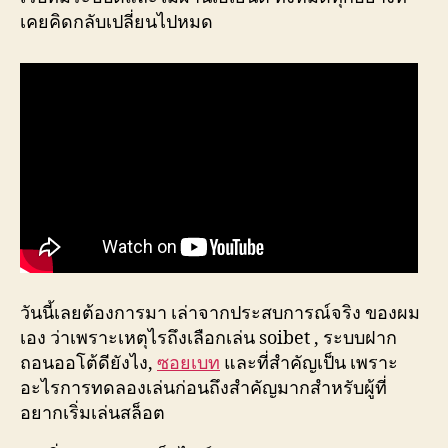
เคยคิดกลับเปลี่ยนไปหมด
วันนี้เลยต้องการมา เล่าจากประสบการณ์จริง ของผม
เอง ว่าเพราะเหตุไรถึงเลือกเล่น soibet , ระบบฝาก
ถอนออโต้ดียังไง,
ซอยเบท
และที่สำคัญเป็น เพราะ
อะไรการทดลองเล่นก่อนถึงสำคัญมากสำหรับผู้ที่
อยากเริ่มเล่นสล็อต