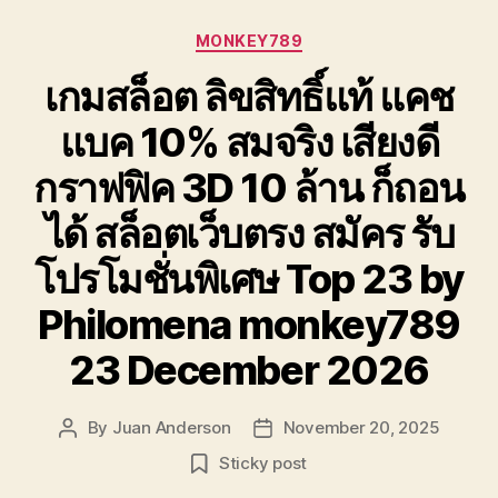
Categories
MONKEY789
เกมสล็อต ลิขสิทธิ์แท้ แคช
แบค 10% สมจริง เสียงดี
กราฟฟิค 3D 10 ล้าน ก็ถอน
ได้ สล็อตเว็บตรง สมัคร รับ
โปรโมชั่นพิเศษ Top 23 by
Philomena monkey789
23 December 2026
By
Juan Anderson
November 20, 2025
Post
Post
author
date
Sticky post