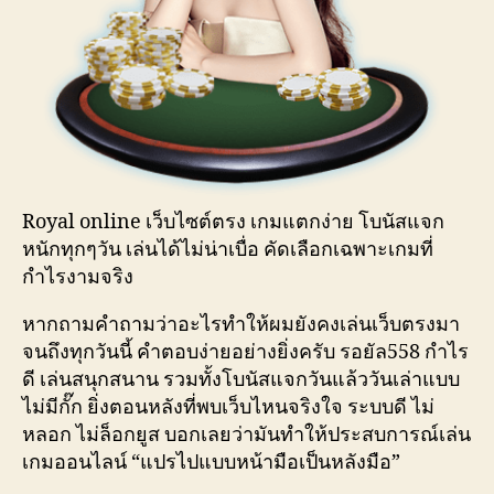
Royal online เว็บไซต์ตรง เกมแตกง่าย โบนัสแจก
หนักทุกๆวัน เล่นได้ไม่น่าเบื่อ คัดเลือกเฉพาะเกมที่
กำไรงามจริง
หากถามคำถามว่าอะไรทำให้ผมยังคงเล่นเว็บตรงมา
จนถึงทุกวันนี้ คำตอบง่ายอย่างยิ่งครับ รอยัล558 กำไร
ดี เล่นสนุกสนาน รวมทั้งโบนัสแจกวันแล้ววันเล่าแบบ
ไม่มีกั๊ก ยิ่งตอนหลังที่พบเว็บไหนจริงใจ ระบบดี ไม่
หลอก ไม่ล็อกยูส บอกเลยว่ามันทำให้ประสบการณ์เล่น
เกมออนไลน์ “แปรไปแบบหน้ามือเป็นหลังมือ”