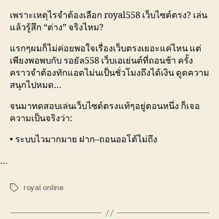
เพราะเหตุไรจำต้องเลือก royal558 เว็บไซต์ตรง? เล่น
แล้วรู้สึก “ต่าง” จริงไหม?
แรกๆผมก็ไม่ค่อยพอใจเรื่องเว็บตรงเยอะแค่ไหน แต่
เพียงพอพบกับ รอยัล558 เว็บเอเย่นต์ที่ถอนช้า ครั้ง
คราวจำต้องทักแอดไม่นเป็นชั่วโมงถึงได้เงิน ดูดความ
สนุกไปหมด…
จนมาทดสอบเล่นเว็บไซต์ตรงแท้ๆอยู่ตอนหนึ่ง ก็เจอ
ความเป็นจริงว่า:
• ระบบไวมากมาย ฝาก–ถอนออโต้ไม่ถึง
…
royal online
Tags