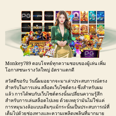
Monkey789 ตอบโจทย์ทุกความชอบของผู้เล่น เพิ่ม
โอกาสชนะรางวัลใหญ่ อัตราแตกดี
สวัสดีขอรับ วันนี้ผมอยากจะมาเล่าประสบการณ์ตรง
สำหรับในการเล่น สล็อตเว็บไซต์ตรง ซึ่งสำหรับผม
แล้ว การได้พบกับเว็บไซต์ตรงนั้นเปลี่ยนความรู้สึก
สำหรับการเล่นสล็อตไปเลย ด้วยเหตุว่ามันไม่ใช่แค่
การหมุนวงล้อแบบเดิมๆแม้กระนั้นเป็นประสบการณ์ที่
เต็มไปด้วยช่องทางและความเพลิดเพลินที่มากมาย