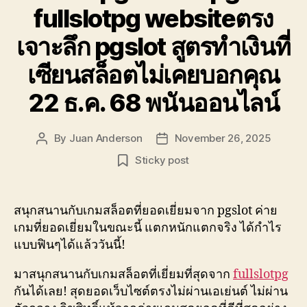
fullslotpg websiteตรง
เจาะลึก pgslot สูตรทำเงินที่
เซียนสล็อตไม่เคยบอกคุณ
22 ธ.ค. 68 พนันออนไลน์
By
Juan Anderson
November 26, 2025
Post
Post
author
date
Sticky post
สนุกสนานกับเกมสล็อตที่ยอดเยี่ยมจาก pgslot ค่าย
เกมที่ยอดเยี่ยมในขณะนี้ แตกหนักแตกจริง ได้กำไร
แบบฟินๆได้แล้ววันนี้!
มาสนุกสนานกับเกมสล็อตที่เยี่ยมที่สุดจาก
fullslotpg
กันได้เลย! สุดยอดเว็บไซต์ตรงไม่ผ่านเอเย่นต์ ไม่ผ่าน