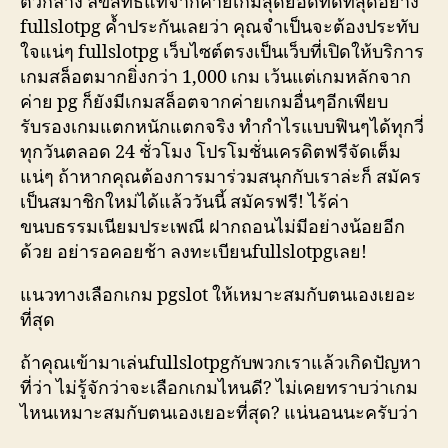
ตัวกลาง ลิขสิทธิ์แท้จากค่ายเกมสุดยอดที่ดีที่สุดอย่าง
fullslotpg ค้ำประกันเลยว่า คุณจำเป็นจะต้องประทับ
ใจแน่ๆ fullslotpg เว็บไซต์ตรงเป็นเว็บที่เปิดให้บริการ
เกมสล็อตมากยิ่งกว่า 1,000 เกม เว้นแต่เกมหลักจาก
ค่าย pg ก็ยังมีเกมสล็อตจากค่ายเกมอื่นๆอีกเพียบ
รับรองเกมแตกหนักแตกจริง ทำกำไรแบบฟินๆได้ทุกวี่
ทุกวันตลอด 24 ชั่วโมง โปรโมชั่นเครดิตฟรีจัดเต็ม
แน่ๆ ถ้าหากคุณต้องการมาร่วมสนุกกับเราล่ะก็ สมัคร
เป็นสมาชิกใหม่ได้แล้ววันนี้ สมัครฟรี! ไร้ค่า
ขนบธรรมเนียมประเพณี ฝากถอนไม่มีอย่างน้อยอีก
ด้วย อย่ารอคอยช้า ลงทะเบียนfullslotpgเลย!
แนวทางเลือกเกม pgslot ให้เหมาะสมกับตนเองเยอะ
ที่สุด
ถ้าคุณเข้ามาเล่นfullslotpgกับพวกเราแล้วเกิดปัญหา
ที่ว่า ไม่รู้จักว่าจะเลือกเกมไหนดี? ไม่เคยทราบว่าเกม
ไหนเหมาะสมกับตนเองเยอะที่สุด? แน่นอนนะครับว่า