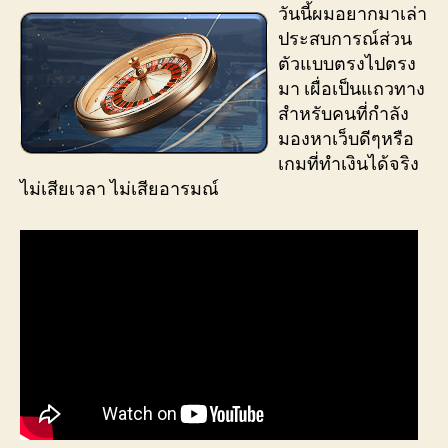
วันนี้ผมอยากมาเล่า
ประสบการณ์ส่วน
ตัวแบบตรงไปตรง
มา เผื่อเป็นแถวทาง
สำหรับคนที่กำลัง
มองหาเว็บดีๆหรือ
เกมที่ทำเงินได้จริง
ไม่เสียเวลา ไม่เสียอารมณ์