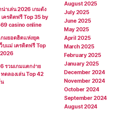
August 2025
ตน่าเล่น 2026 เกมดัง
July 2025
 เครดิตฟรี Top 35 by
June 2025
69 casino online
May 2025
เกมยอดฮิตแห่งยุค
April 2025
 เว็บแม่ เครดิตฟรี Top
March 2025
 2026
February 2025
January 2025
26 รวมเกมแตกง่าย
December 2024
ล่น ทดลองเล่น Top 42
November 2024
โน
October 2024
September 2024
August 2024