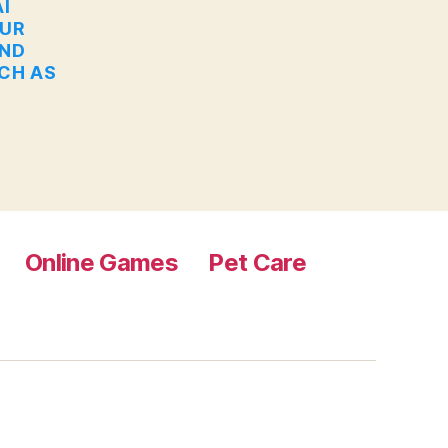
I
OUR
AND
UCH AS
Online Games
Pet Care