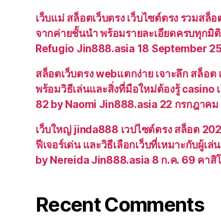
เว็บแม่ สล็อตเว็บตรง เว็บไซต์ตรง รวมสล็อ
จากค่ายชั้นนำ พร้อมรายละเอียดครบทุกมิติ
Refugio Jin888.asia 18 September 25
สล็อตเว็บตรง webแตกง่าย เจาะลึก สล็อต 
พร้อมวิธีเล่นและสิ่งที่มือใหม่ต้องรู้ casino
82 by Naomi Jin888.asia 22 กรกฎาคม
เว็บใหญ่ jinda888 เวปไซต์ตรง สล็อต 20
ฟีเจอร์เด่น และวิธีเลือกเว็บที่เหมาะกับผู้เ
by Nereida Jin888.asia 8 ก.ค. 69 คาสิ
Recent Comments