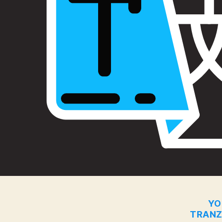
YO
TRANZ