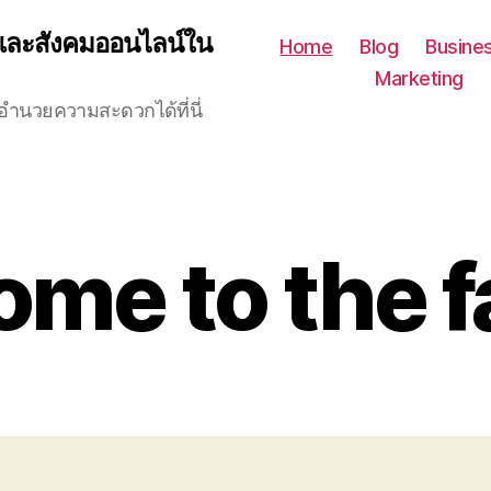
ยและสังคมออนไลน์ใน
Home
Blog
Busine
Marketing
งอำนวยความสะดวกได้ที่นี่
me to the f