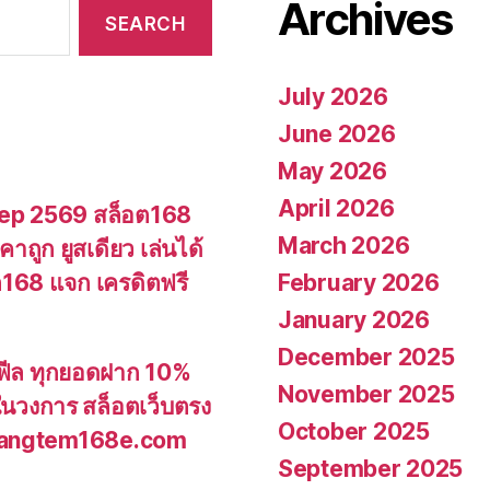
Archives
July 2026
June 2026
May 2026
April 2026
ep 2569 สล็อต168
March 2026
าคาถูก ยูสเดียว เล่นได้
February 2026
อต168 แจก เครดิตฟรี
January 2026
December 2025
ยฟีล ทุกยอดฝาก 10%
November 2025
ุดในวงการ สล็อตเว็บตรง
October 2025
a tangtem168e.com
September 2025