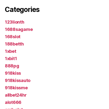
Categories
123lionth
1688sagame
168slot
188betth
1xbet
1xbit1
888pg
918kiss
918kissauto
918kissme
allbet24hr
alot666