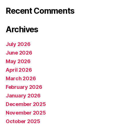
Recent Comments
Archives
July 2026
June 2026
May 2026
April 2026
March 2026
February 2026
January 2026
December 2025
November 2025
October 2025