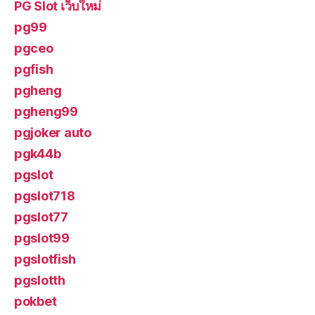
PG Slot เว็บใหม่
pg99
pgceo
pgfish
pgheng
pgheng99
pgjoker auto
pgk44b
pgslot
pgslot718
pgslot77
pgslot99
pgslotfish
pgslotth
pokbet