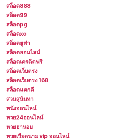
สล็อต888
สล็อต99
สล็อตpg
สล็อตxo
สล็อตยูฟ่า
สล็อตออนไลน์
สล็อตเครดิตฟรี
สล็อตเว็บตรง
สล็อตเว็บตรง 168
สล็อตแตกดี
สวนสุนันทา
หนังออนไลน์
หวย24ออนไลน์
หวยฮานอย
หวยเวียดนาม vip ออนไลน์