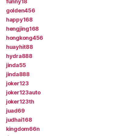
funny18
golden456
happy168
hengjing168
hongkong456
huayhit88
hydra888
jinda55
jinda888
joker123
joker123auto
joker123th
juad69
judhai168
kingdom66n