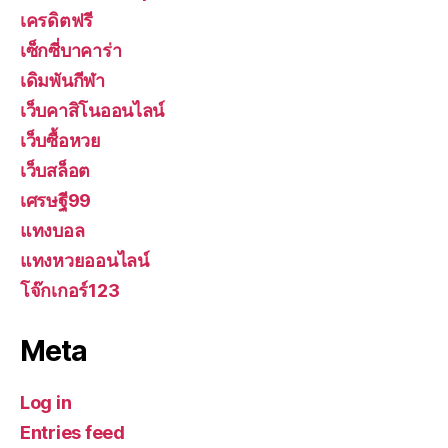
เครดิตฟรี
เซ็กซี่บาคาร่า
เดิมพันกีฬา
เว็บคาสิโนออนไลน์
เว็บซื้อหวย
เว็บสล็อต
เศรษฐี99
แทงบอล
แทงหวยออนไลน์
โจ๊กเกอร์123
Meta
Log in
Entries feed