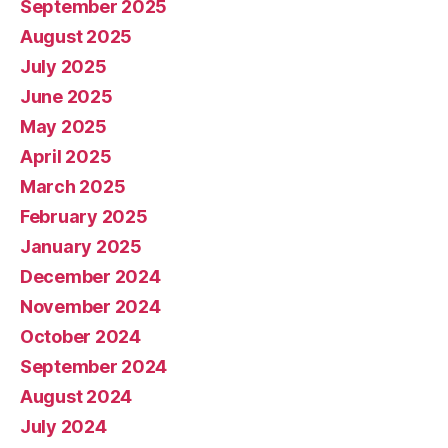
September 2025
August 2025
July 2025
June 2025
May 2025
April 2025
March 2025
February 2025
January 2025
December 2024
November 2024
October 2024
September 2024
August 2024
July 2024