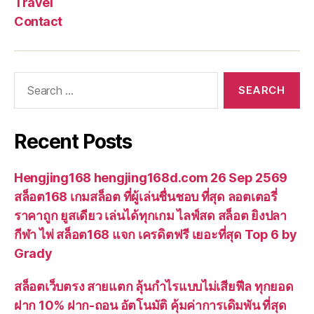
Travel
Contact
Search
for:
Recent Posts
Hengjing168 hengjing168d.com 26 Sep 2569
สล็อต168 เกมสล็อต ที่ผู้เล่นชื่นชอบ ที่สุด ลอตเตอรี่
ราคาถูก ยูสเดียว เล่นได้ทุกเกม ไลฟ์สด สล็อต ยิงปลา
กีฬา ไพ่ สล็อต168 แจก เครดิตฟรี เยอะที่สุด Top 6 by
Grady
สล็อตเว็บตรง สายแตก ลุ้นกำไรแบบไม่เสียฟีล ทุกยอด
ฝาก 10% ฝาก-ถอน อัตโนมัติ คุ้มค่าการเดิมพัน ที่สุด