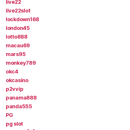
live22
live22slot
lockdown168
london45
lotto888
macau69
mars95
monkey789
okc4
okcasino
p2vvip
panama888
panda555
PG
pg slot