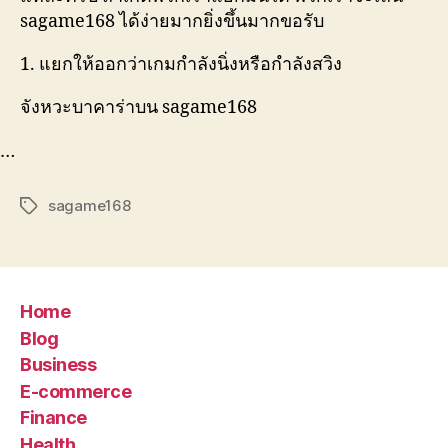
sagame168 ได้ง่ายมากยิ่งขึ้นมากขอรับ
1. แยกให้ออกว่าเกมกำลังนิ่งหรือกำลังสวิง
จังหวะบาคาร่าบน sagame168
…
sagame168
Tags
Home
Blog
Business
E-commerce
Finance
Health