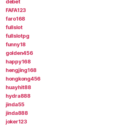
debet
FAFA123
faro168
fullslot
fullslotpg
funny18
golden456
happy168
hengjing168
hongkong456
huayhit88
hydra888
jinda55
jinda888
joker123