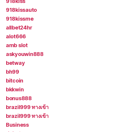
918kiss
918kissauto
918kissme
allbet24hr
alot666
amb slot
askyouwin888
betway
bh99
bitcoin
bkkwin
bonus888
brazil999 ทางเข้า
brazil999 ทางเข้า
Business