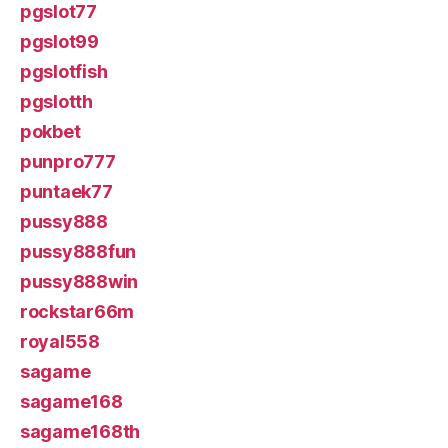
pgslot77
pgslot99
pgslotfish
pgslotth
pokbet
punpro777
puntaek77
pussy888
pussy888fun
pussy888win
rockstar66m
royal558
sagame
sagame168
sagame168th