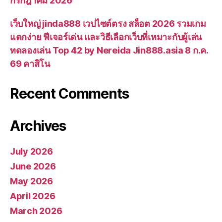
กรกฎาคม 2026
เว็บใหญ่ jinda888 เวปไซต์ตรง สล็อต 2026 รวมเกม
แตกง่าย ฟีเจอร์เด่น และวิธีเลือกเว็บที่เหมาะกับผู้เล่น
ทดลองเล่น Top 42 by Nereida Jin888.asia 8 ก.ค.
69 คาสิโน
Recent Comments
Archives
July 2026
June 2026
May 2026
April 2026
March 2026