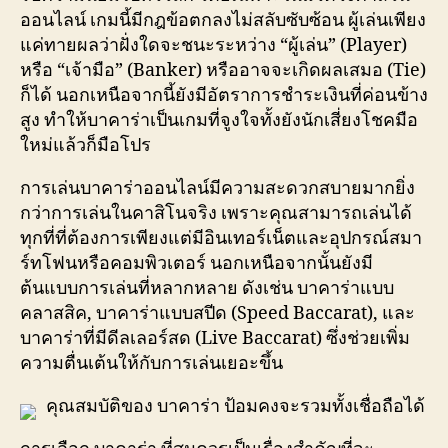
ออนไลน์ เกมนี้มีกฎข้อตกลงไม่สลับซับซ้อน ผู้เล่นเพียง
แค่ทายผลว่าฝั่งใดจะชนะระหว่าง “ผู้เล่น” (Player)
หรือ “เจ้ามือ” (Banker) หรืออาจจะเกิดผลเสมอ (Tie)
ก็ได้ นอกเหนือจากนี้ยังมีอัตราการชำระเงินที่ค่อนข้าง
สูง ทำให้บาคาร่าเป็นเกมที่จูงใจทั้งยังนักเสี่ยงโชคมือ
ใหม่แล้วก็มือโปร
การเล่นบาคาร่าออนไลน์มีความสะดวกสบายมากยิ่ง
กว่าการเล่นในคาสิโนจริง เพราะคุณสามารถเล่นได้
ทุกที่ที่ต้องการเพียงแต่มีอินเทอร์เน็ตและอุปกรณ์สมา
ร์ทโฟนหรือคอมพิวเตอร์ นอกเหนือจากนั้นยังมี
ต้นแบบการเล่นที่หลากหลาย ดังเช่น บาคาร่าแบบ
คลาสสิค, บาคาร่าแบบสปีด (Speed Baccarat), และ
บาคาร่าที่มีดีลเลอร์สด (Live Baccarat) ซึ่งช่วยเพิ่ม
ความตื่นเต้นให้กับการเล่นเยอะขึ้น
คุณสมบัติของ บาคาร่า ป้อมคงจะรวมทั้งเชื่อถือได้