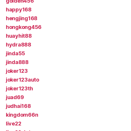
golden456
happy168
hengjing168
hongkong456
huayhit88
hydra888
jinda55
jinda888
joker123
joker123auto
joker123th
juad69
judhai168
kingdom66n
live22