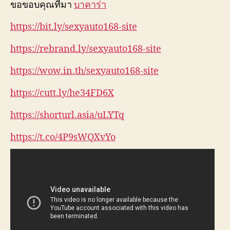
ขอขอบคุณที่มา
บาคาร่า
https://bit.ly/sexyauto168-site
https://rebrand.ly/sexyauto168-site
https://wow.in.th/sexyauto168-site
https://cutt.ly/he34FD6X
https://shorturl.asia/uLYTq
https://t.co/4P9sWQXvYo