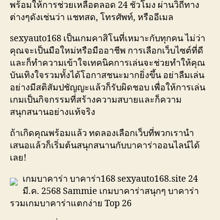
พร้อมให้การช่วยเหลือตลอด 24 ชั่วโมง ผ่านวิถีทาง
ต่างๆดังเช่นว่า แชทสด, โทรศัพท์, หรืออีเมล
sexyauto168 เป็นเกมคาสิโนที่เหมาะกับทุกคน ไม่ว่า
คุณจะเป็นมือใหม่หรือมืออาชีพ การเลือกเว็บไซต์ที่ดี
และก็ทำความเข้าใจเทคนิคการเล่นจะช่วยทำให้คุณ
บันเทิงใจรวมทั้งได้โอกาสชนะมากยิ่งขึ้น อย่าลืมเล่น
อย่างมีสติสัมปชัญญะแล้วก็รับผิดชอบ เพื่อให้การเล่น
เกมเป็นกิจกรรมที่สร้างความสบายและก็ความ
สนุกสนานอย่างแท้จริง
ถ้าเกิดคุณพร้อมแล้ว ทดลองเลือกเว็บที่พวกเรานำ
เสนอแล้วก็เริ่มต้นสนุกสนานกับบาคาร่าออนไลน์ได้
เลย!
เกมบาคาร่า บาคาร่า168 sexyauto168.site 24
มี.ค. 2568 Sammie เกมบาคาร่าสนุกๆ บาคาร่า
รวมเกมบาคาร่าแตกง่าย Top 26