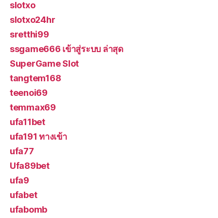
slotxo
slotxo24hr
sretthi99
ssgame666 เข้าสู่ระบบ ล่าสุด
SuperGame Slot
tangtem168
teenoi69
temmax69
ufa11bet
ufa191 ทางเข้า
ufa77
Ufa89bet
ufa9
ufabet
ufabomb