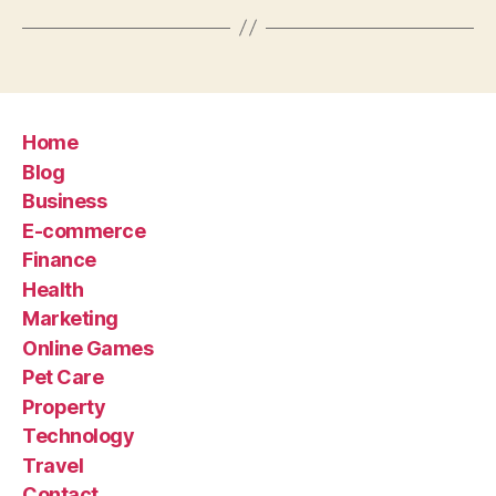
Home
Blog
Business
E-commerce
Finance
Health
Marketing
Online Games
Pet Care
Property
Technology
Travel
Contact