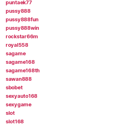
puntaek77
pussy888
pussy888fun
pussy888win
rockstar66m
royal558
sagame
sagame168
sagame168th
sawan888
sbobet
sexyauto168
sexygame
slot
slot168