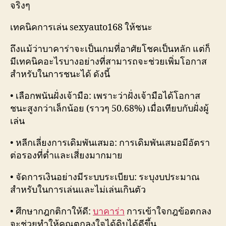
จริงๆ
เทคนิคการเล่น sexyauto168 ให้ชนะ
ถึงแม้ว่าบาคาร่าจะเป็นเกมที่อาศัยโชคเป็นหลัก แต่ก็
มีเทคนิคอะไรบางอย่างที่สามารถจะช่วยเพิ่มโอกาส
สำหรับในการชนะได้ ดังนี้
• เลือกพนันฝั่งเจ้ามือ: เพราะว่าฝั่งเจ้ามือได้โอกาส
ชนะสูงกว่าเล็กน้อย (ราวๆ 50.68%) เมื่อเทียบกับฝั่งผู้
เล่น
• หลีกเลี่ยงการเดิมพันเสมอ: การเดิมพันเสมอมีอัตรา
ต่อรองที่ต่ำและเสี่ยงมากมาย
• จัดการเงินอย่างมีระบบระเบียบ: ระบุงบประมาณ
สำหรับในการเล่นและไม่เล่นเกินตัว
• ศึกษากฎกติกาให้ดี:
บาคาร่า
การเข้าใจกฎข้อตกลง
จะช่วยทำให้คุณตกลงใจได้ดิบได้ดีขึ้น