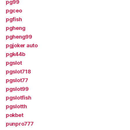
pg99
pgceo
pgfish
pgheng
pgheng99
pgjoker auto
pgk44b
pgslot
pgslot718
pgslot77
pgslot99
pgslotfish
pgslotth
pokbet
punpro777