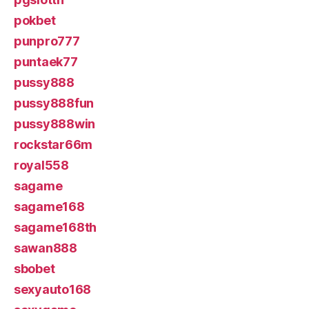
pokbet
punpro777
puntaek77
pussy888
pussy888fun
pussy888win
rockstar66m
royal558
sagame
sagame168
sagame168th
sawan888
sbobet
sexyauto168