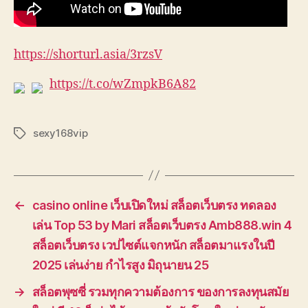
https://shorturl.asia/3rzsV
https://t.co/wZmpkB6A82
sexy168vip
Tags
←
casino online เว็บเปิดใหม่ สล็อตเว็บตรง ทดลอง
เล่น Top 53 by Mari สล็อตเว็บตรง Amb888.win 4
สล็อตเว็บตรง เวปไซต์แจกหนัก สล็อตมาแรงในปี
2025 เล่นง่าย กำไรสูง มิถุนายน 25
→
สล็อตพุซซี่ รวมทุกความต้องการ ของการลงทุนสมัย