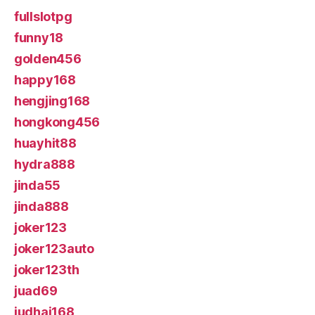
fullslotpg
funny18
golden456
happy168
hengjing168
hongkong456
huayhit88
hydra888
jinda55
jinda888
joker123
joker123auto
joker123th
juad69
judhai168