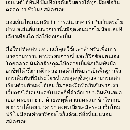
เอเย่นต์ได้ทันที บันเทิงใจกับเว็บตรงได้ทุกเมื่อเชื่อวัน
ตลอด 24 ชั่วโมง สมัครเลย!
มองเห็นไหมนะครับว่า การเล่น บาคาร่า กับเว็บตรงไม่
ผ่านเอเย่นต์แบบพวกเรานั้นมีจุดเด่นมากไม่น้อยเลยที
เดียวเพียงใด ต่อให้คุณจะเป็น
มือใหม่หัดเล่น แต่ว่าแม้คุณใช้เวลาสำหรับเพื่อการ
หาความทราบ หาประสบการณ์ และก็ฝึกซ้อมตนเอง
โดยตลอด มันก็สร้างคุณให้กลายเป็นนักเดิมพันมือ
อาชีพได้ ซึ่งการฝึกฝนอ่านเค้าไพ่นับว่าเป็นพื้นฐานใน
การเดิมพันที่มีประโยชน์แบบสุดๆซึ่งคุณสามารถเล่า
เรียนด้วยตัวเองได้เลย ก็มาลองฝึกหัดกันกับพวกเรา
เว็บตรงได้เลยนะครับ และก็ที่สำคัญ อย่าเดิมพันเสมอ
เยอะครับผม ฮ่า… ด้วยเหตุนี้ มาสมัครสมาชิกใหม่กับ
พวกเราได้เลย บาคาร่า ลงทะเบียนสมัครสมาชิกใหม่
ฟรี ไม่มีคุณค่าจารีตอะไรก็แล้วแต่ทั้งนั้นแน่นอน
สมัครเลย!