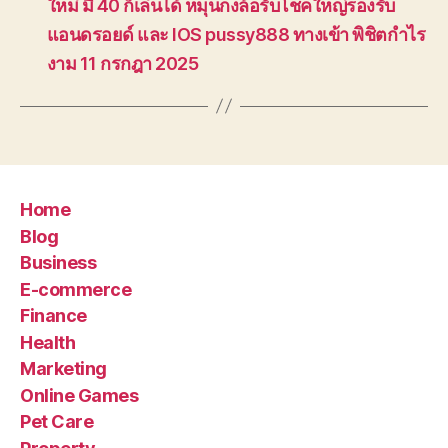
ใหม่ มี 40 ก็เล่นได้ หมุนกงล้อรับโชคใหญ่รองรับ
แอนดรอยด์ และ IOS pussy888 ทางเข้า พิชิตกำไร
งาม 11 กรกฎา 2025
Home
Blog
Business
E-commerce
Finance
Health
Marketing
Online Games
Pet Care