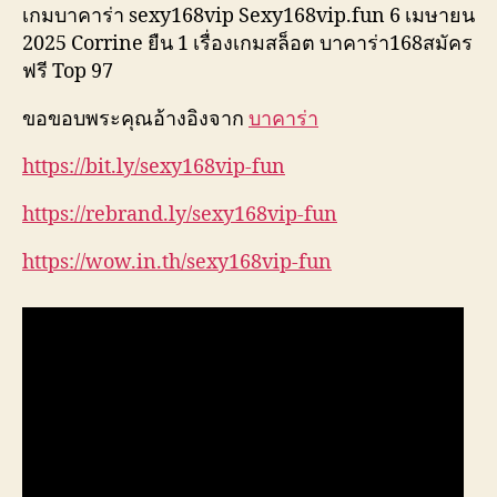
เกมบาคาร่า sexy168vip Sexy168vip.fun 6 เมษายน
2025 Corrine ยืน 1 เรื่องเกมสล็อต บาคาร่า168สมัคร
ฟรี Top 97
ขอขอบพระคุณอ้างอิงจาก
บาคาร่า
https://bit.ly/sexy168vip-fun
https://rebrand.ly/sexy168vip-fun
https://wow.in.th/sexy168vip-fun