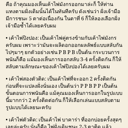
คือ ถ้าคุณมองเห็นเค้าไพ่มังกรออกมาล่ะก็ ให้ท่าน
แทงตามฝั่งเดิมนั้นได้ในทันทีครับ ดังเช่นว่า ฝั่งเจ้ามือ
มีการชนะ 5 ตาต่อเนื่องกัน ในตาที่ 6 ก็ให้ลองเลือกฝั่ง
เจ้ามือซ้ำได้เลยครับผม
• เค้าไพ่ปิงปอง: เป็นเค้าไพ่คู่ตรงข้ามกับเค้าไพ่มังกร
ครับผม เพราะว่ามันจะผลิดอกออกผลลัพธ์แบบสลับกัน
ไปๆมาๆ ยกตัวอย่างเช่น P B P B เป็นต้น กระบวนการ
พนันก็คือ แม้มองเห็นการออกสลับ 3-4 ครั้งติดกัน ก็ให้
สลับตามลักษณะของเค้าไพ่ปิงปองได้เลยครับผม
• เค้าไพ่สองตัวติด: เป็นเค้าไพ่ที่จะออก 2 ครั้งติดกัน
ก่อนที่จะแปลงฝั่งนั่นเอง เป็นต้นว่า P P B P P เป็นต้น
ขั้นตอนการพนันคือ แม้คุณมองเห็นการออกในรูปแบบ
นี้มากกว่า 2 ครั้งติดต่อกัน ก็ให้เลือกเล่นแบบสลับตาม
รูปแบบได้เลยนะครับ
• เค้าไพ่ตัวติด: เป็นเค้าไพ่ บาคาร่า ที่ออกบ่อยครั้งสุดๆ
เลยล่ะครับ นั่นก็คือ ไพ่ฝั่งเดิมชนะ 2-3 ตาติด แล้ว