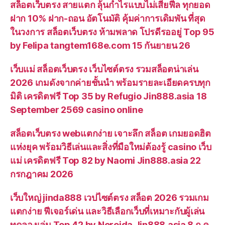
สล็อตเว็บตรง สายแตก ลุ้นกำไรแบบไม่เสียฟีล ทุกยอด
ฝาก 10% ฝาก-ถอน อัตโนมัติ คุ้มค่าการเดิมพัน ที่สุด
ในวงการ สล็อตเว็บตรง ห้ามพลาด โปรดีรออยู่ Top 95
by Felipa tangtem168e.com 15 กันยายน 26
เว็บแม่ สล็อตเว็บตรง เว็บไซต์ตรง รวมสล็อตน่าเล่น
2026 เกมดังจากค่ายชั้นนำ พร้อมรายละเอียดครบทุก
มิติ เครดิตฟรี Top 35 by Refugio Jin888.asia 18
September 2569 casino online
สล็อตเว็บตรง webแตกง่าย เจาะลึก สล็อต เกมยอดฮิต
แห่งยุค พร้อมวิธีเล่นและสิ่งที่มือใหม่ต้องรู้ casino เว็บ
แม่ เครดิตฟรี Top 82 by Naomi Jin888.asia 22
กรกฎาคม 2026
เว็บใหญ่ jinda888 เวปไซต์ตรง สล็อต 2026 รวมเกม
แตกง่าย ฟีเจอร์เด่น และวิธีเลือกเว็บที่เหมาะกับผู้เล่น
ทดลองเล่น Top 42 by Nereida Jin888.asia 8 ก.ค.