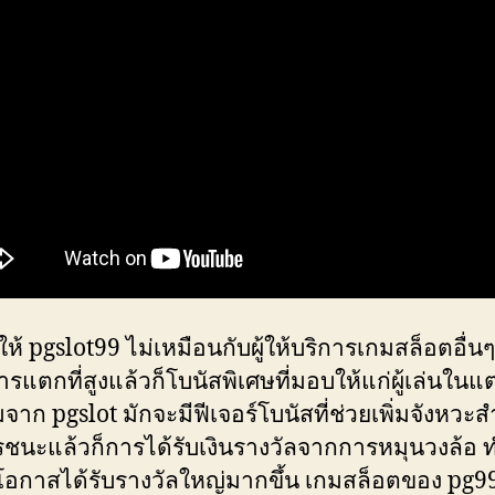
ทำให้ pgslot99 ไม่เหมือนกับผู้ให้บริการเกมสล็อตอื่นๆ
รแตกที่สูงแล้วก็โบนัสพิเศษที่มอบให้แก่ผู้เล่นในแ
าก pgslot มักจะมีฟีเจอร์โบนัสที่ช่วยเพิ่มจังหวะส
รชนะแล้วก็การได้รับเงินรางวัลจากการหมุนวงล้อ ทำ
้โอกาสได้รับรางวัลใหญ่มากขึ้น เกมสล็อตของ pg99 