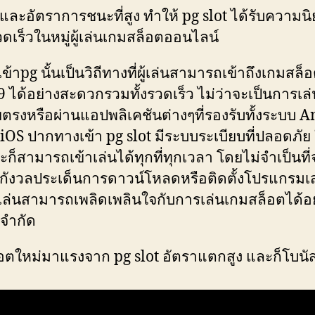
และอัตราการชนะที่สูง ทำให้ pg slot ได้รับความน
ดเร็วในหมู่ผู้เล่นเกมสล็อตออนไลน์
ข้าpg นั้นเป็นวิถีทางที่ผู้เล่นสามารถเข้าถึงเกมสล
 ได้อย่างสะดวกรวมทั้งรวดเร็ว ไม่ว่าจะเป็นการเล่
ยตรงหรือผ่านแอปพลิเคชันต่างๆที่รองรับทั้งระบบ 
 iOS ปากทางเข้า pg slot มีระบบระเบียบที่ปลอดภัย
ะก็สามารถเข้าเล่นได้ทุกที่ทุกเวลา โดยไม่จำเป็นที่
กังวลประเด็นการดาวน์โหลดหรือติดตั้งโปรแกรมเส
ู้เล่นสามารถเพลิดเพลินใจกับการเล่นเกมสล็อตได้อ
อจำกัด
อตใหม่มาแรงจาก pg slot อัตราแตกสูง และก็โบนั