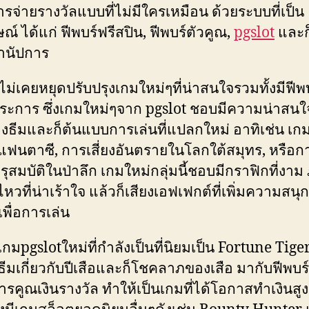
รจ่ายรางวัลแบบที่ไม่มีใครเหมือน ด้วยระบบที่เป็น
ณ์ ได้แก่ ฟีพบร์ฟรีสปิน, ฟีพบร์ตัวคูณ,
pgslot
และก
นานัปการ
ไม่เคยหยุดปรับปรุงเกมใหม่ๆที่น่าสนใจรวมทั้งมีฟีพบร
ะการ ซึ่งเกมใหม่ๆจาก pgslot ชอบมีความน่าสน
ของธีมและก็ต้นแบบการเล่นที่แปลกใหม่ อาทิเช่น เก
มแฟนตาซี, การเสี่ยงอันตรายในโลกใต้สมุทร, หรือก
ุสมบัติในป่าลึก เกมใหม่กลุ่มนี้ชอบมีกราฟิกที่งาม
ไหวที่น่าเร้าใจ แล้วก็เสียงเอฟเฟกต์ที่เพิ่มความสน
พื่อการเล่น
เกมpgslotใหม่ที่กำลังเป็นที่นิยมเป็น Fortune Tiger 
ีธีมเกี่ยวกับปีเสือและก็โชคลาภของเสือ มากับฟีพบร
รคูณเงินรางวัล ทำให้เป็นเกมที่ได้โอกาสทำเงินสูง 