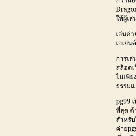
กว่านี
Dragon
ให้ผู้
เล่นค่
เอเย่นต
การเล่
สล็อตเว
ไม่เพีย
ธรรมแล
pg99 เ
ที่สุด
สำหรับ
ค่ายpg