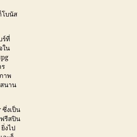
็โบนัส
์ที่
ใจใน
มpg
าร
 ภาพ
ุกสนาน
ซึ่งเป็น
์ฟรีสปิน
ยิ่งไป