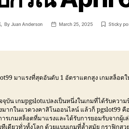
By
Juan Anderson
March 25, 2025
Sticky po
Post
Post
author
date
ot99 มาแรงที่สุดอันดับ 1 อัตราแตกสูง เกมสล็อตใ
จจุบัน เกมpgslotแปลงเป็นหนึ่งในเกมที่ได้รับความ
างมากในแวดวงคาสิโนออนไลน์ แล้วก็ pgslot99 คือ
ริการเกมสล็อตที่มาแรงและได้รับการยอมรับจากผู้เล
ทีเดียวทั่วทั้งโลก ด้วยแบบเกมที่ล้ำสมัย กราฟิกส