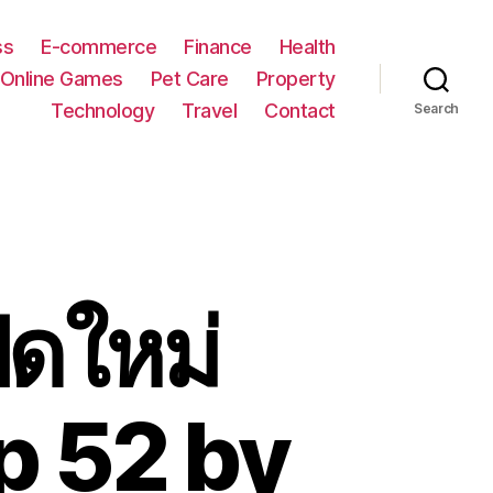
ss
E-commerce
Finance
Health
Online Games
Pet Care
Property
Technology
Travel
Contact
Search
ิดใหม่
p 52 by