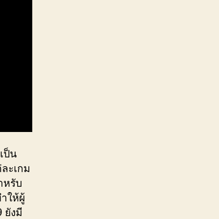
เป็น
ต่ละเกม
ำหรับ
ให้ผู้
ยังมี