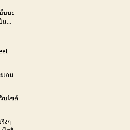
นั้นนะ
เป็น…
eet
ายเกม
ว็บไซต์
ริงๆ