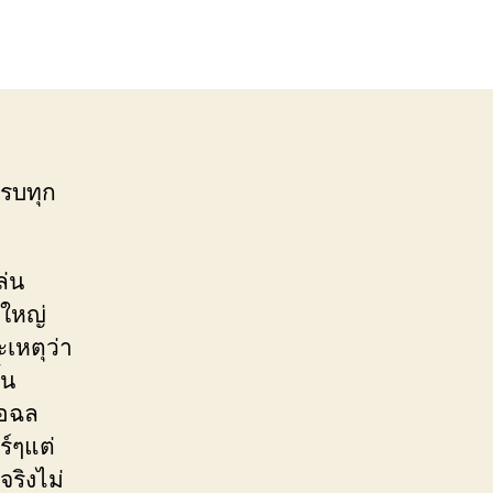
ครบทุก
ล่น
กใหญ่
เหตุว่า
้น
ฉ้อฉล
์ๆแต่
จริงไม่