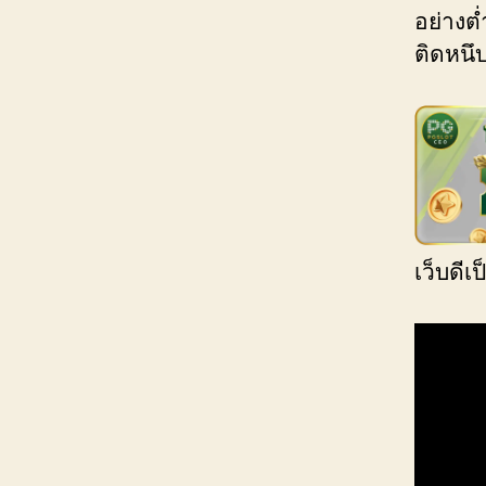
อย่างต่
ติดหนึ
เว็บดีเ