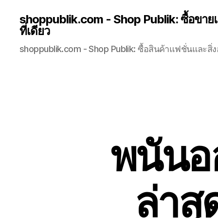
shoppublik.com - Shop Publik: ซื้อขา
ที่เดียว
shoppublik.com - Shop Publik: ซื้อสินค้าแฟชั่นและสิ่
พนันออ
ล่าส