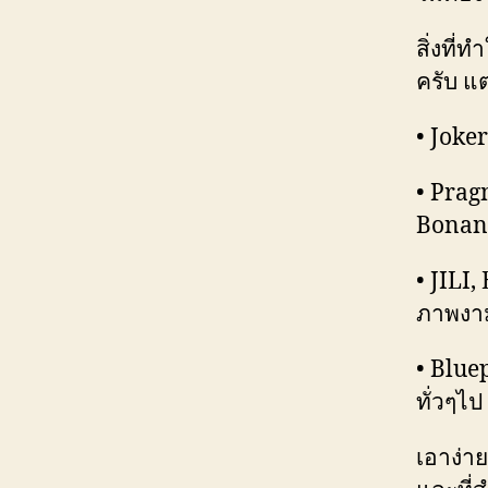
สิ่งที่
ครับ แต
• Joke
• Prag
Bonan
• JILI,
ภาพงา
• Blue
ทั่วๆไป
เอาง่าย