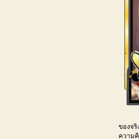
ของจริง
ความคิ