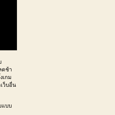
บ
ลดช้า
้งเกม
เว็บอื่น
ายแบบ