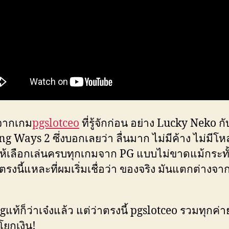
มจากเกม
pgslotceo
ที่รู้จักก่อน อย่าง Lucky Neko กั
g Ways 2 ซึ่งบอกเลยว่า ลื่นมาก ไม่มีค้าง ไม่มีโห
ห้เลือกเล่นครบทุกเกมจาก PG แบบไม่ขาดแม้กระทั
ี่ตรงนี้แหละที่ผมเริ่มเชื่อว่า ของจริง มันแตกต่างจาก
แท้ก็ว่าเจ๋งแล้ว แต่ว่าตรงนี้ pgslotceo รวมทุกค่
โยกเงิน!