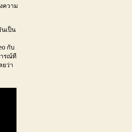
ของความ
ันเป็น
eo กับ
ารณ์ที
เลยว่า