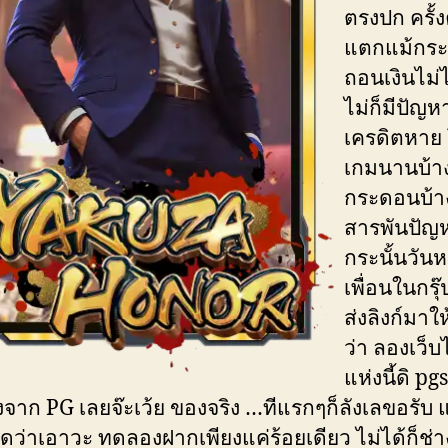
ตรงปก ครั้
แตกแม้กระน
ถอนเงินไม่ไ
ไม่ก็มีปัญหา
เครดิตหาย
เกมนานบ้า
กระดอนบ้า
สารพันปัญห
กระนั้นวันหน
เพื่อนในกรุ
ส่งลิงก์มาให
ว่า ลองเว็บ
แห่งนี้ดิ pg
จาก PG เลยจ๊ะเว้ย ของจริง …ทีแรกๆก็ลังเลขอรับ แต
ดว่าเอาวะ ทดลองฝากเพียงแค่ร้อยเดียว ไม่ได้ก็ช่า