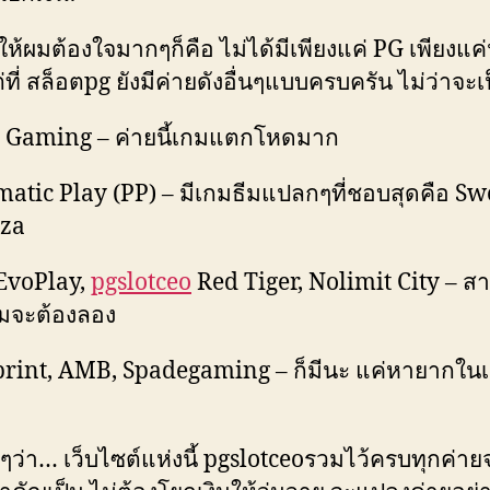
ทำให้ผมต้องใจมากๆก็คือ ไม่ได้มีเพียงแค่ PG เพียงแค่
่ที่ สล็อตpg ยังมีค่ายดังอื่นๆแบบครบครัน ไม่ว่าจะ
r Gaming – ค่ายนี้เกมแตกโหดมาก
matic Play (PP) – มีเกมธีมแปลกๆที่ชอบสุดคือ Sw
za
 EvoPlay,
pgslotceo
Red Tiger, Nolimit City – ส
มจะต้องลอง
print, AMB, Spadegaming – ก็มีนะ แค่หายากในเ
ๆว่า… เว็บไซต์แห่งนี้ pgslotceoรวมไว้ครบทุกค่ายจ