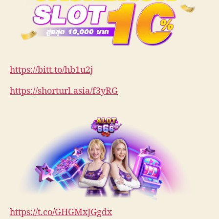
https://bitt.to/hb1u2j
https://shorturl.asia/f3yRG
https://t.co/GHGMxJGgdx