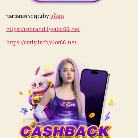
ขอขอบพระคุณby
สล็อต
https://rebrand.ly/alot66-net
https://cutly.info/alot66-net