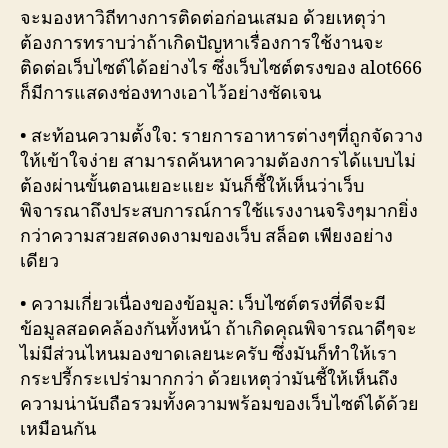
จะมองหาวิถีทางการติดต่อก่อนเสมอ ด้วยเหตุว่า
ต้องการทราบว่าถ้าเกิดปัญหาเรื่องการใช้งานจะ
ติดต่อเว็บไซต์ได้อย่างไร ซึ่งเว็บไซต์ตรงของ alot666
ก็มีการแสดงช่องทางเอาไว้อย่างชัดเจน
• สะท้อนความตั้งใจ: รายการอาหารต่างๆที่ถูกจัดวาง
ให้เข้าใจง่าย สามารถค้นหาความต้องการได้แบบไม่
ต้องผ่านขั้นตอนเยอะแยะ มันก็ชี้ให้เห็นว่าเว็บ
พิจารณาถึงประสบการณ์การใช้แรงงานจริงๆมากยิ่ง
กว่าความสวยสดงดงามของเว็บ สล็อต เพียงอย่าง
เดียว
• ความเกี่ยวเนื่องของข้อมูล: เว็บไซต์ตรงที่ดีจะมี
ข้อมูลสอดคล้องกันทั้งหน้า ถ้าเกิดคุณพิจารณาดีๆจะ
ไม่มีส่วนไหนมองขาดเลยนะครับ ซึ่งมันก็ทำให้เรา
กระปรี้กระเปร่ามากกว่า ด้วยเหตุว่ามันชี้ให้เห็นถึง
ความน่านับถือรวมทั้งความพร้อมของเว็บไซต์ได้ด้วย
เหมือนกัน