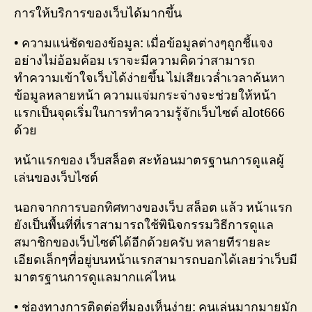
การให้บริการของเว็บได้มากขึ้น
• ความแน่ชัดของข้อมูล: เมื่อข้อมูลต่างๆถูกชี้แจง
อย่างไม่อ้อมค้อม เราจะมีความคิดว่าสามารถ
ทำความเข้าใจเว็บได้ง่ายขึ้น ไม่เสียเวล่ำเวลาค้นหา
ข้อมูลหลายหน้า ความแจ่มกระจ่างจะช่วยให้หน้า
แรกเป็นจุดเริ่มในการทำความรู้จักเว็บไซต์ alot666
ด้วย
หน้าแรกของ เว็บสล็อต สะท้อนมาตรฐานการดูแลผู้
เล่นของเว็บไซต์
นอกจากการบอกทิศทางของเว็บ สล็อต แล้ว หน้าแรก
ยังเป็นพื้นที่ที่เราสามารถใช้พินิจกรรมวิธีการดูแล
สมาชิกของเว็บไซต์ได้อีกด้วยครับ หลายทีรายละ
เอียดเล็กๆที่อยู่บนหน้าแรกสามารถบอกได้เลยว่าเว็บมี
มาตรฐานการดูแลมากแค่ไหน
• ช่องทางการติดต่อที่มองเห็นง่าย: คนเล่นมากมายมัก