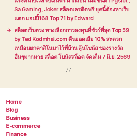
แรงค์ เก็บเวล รับเงินฟรี ฝากถอน ไม่มีขั่นต่ำ Pgslot ,
Sa Gaming, Joker สล็อตเครดิตฟรี ยุคนี้ต้องหาเว็บ
แตก แฮปปี้168 Top 71 by Edward
→
สล็อตเว็บตรง ทางเลือกการลงทุนที่ชัวร์ที่สุด Top 59
by Ted Kodmhai.com คืนยอดเสีย 10% สะดวก
เหมือนยกคาสิโนมาไว้ที่บ้าน ลุ้นโบนัส ของรางวัล
อื่นๆมากมาย สล็อต โบนัสสล็อต จัดเต็ม 7 มิ.ย. 2569
Home
Blog
Business
E-commerce
Finance