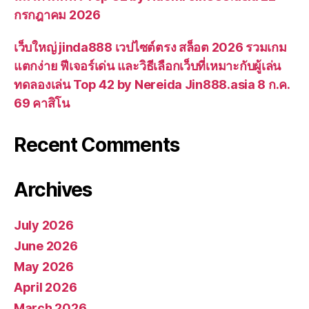
กรกฎาคม 2026
เว็บใหญ่ jinda888 เวปไซต์ตรง สล็อต 2026 รวมเกม
แตกง่าย ฟีเจอร์เด่น และวิธีเลือกเว็บที่เหมาะกับผู้เล่น
ทดลองเล่น Top 42 by Nereida Jin888.asia 8 ก.ค.
69 คาสิโน
Recent Comments
Archives
July 2026
June 2026
May 2026
April 2026
March 2026