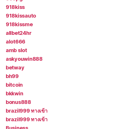
918kiss
918kissauto
918kissme
allbet24hr
alot666
amb slot
askyouwin888
betway
bh99
bitcoin
bkkwin
bonus888
brazil999 ทางเข้า
brazil999 ทางเข้า
Business