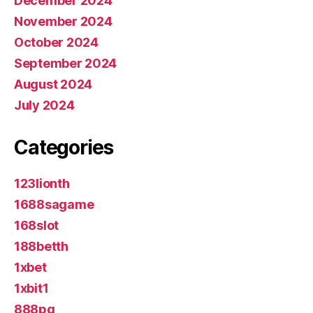
December 2024
November 2024
October 2024
September 2024
August 2024
July 2024
Categories
123lionth
1688sagame
168slot
188betth
1xbet
1xbit1
888pg