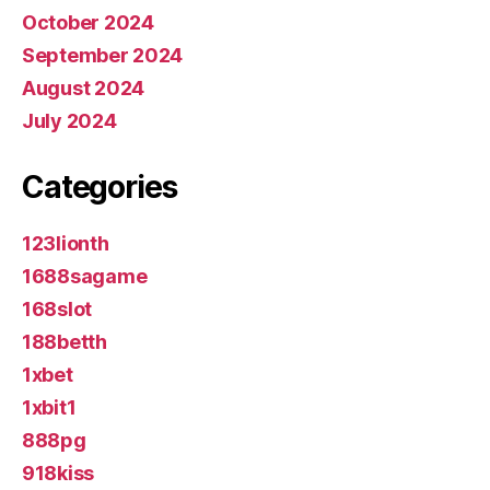
October 2024
September 2024
August 2024
July 2024
Categories
123lionth
1688sagame
168slot
188betth
1xbet
1xbit1
888pg
918kiss