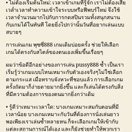
• ไม่ต้องเริ่มต้นใหม่: เวลาเข้าเกมที่รู้จัก เราไม่ต้องเสีย
เวล่ำเวลาทำความเข้าใจระบบหรือฟีพบร์ใหม่ จึงใช้
เวลาจำนวนมากไปกับการกดสปินรวมทั้งสนุกสนาน
กับเกมได้ในทันที โดยยิ่งไปกว่านั้นวันที่อยากเล่นแบบ
สบายๆ
การเล่นเกม พุซซี่888 เกมเดิมบ่อยครั้ง ช่วยให้เลือก
เกมได้ตรงกับสไตล์ของตนเองเพิ่มขึ้นเรื่อยๆ
ผมว่าข้อดีอีกอย่างของการเล่น pussy888 ซ้ำ เป็นเรา
เริ่มรู้ว่าเกมแบบไหนเหมาะกับตัวเองจริงๆไม่ใช่เลือก
ตามกระแส เมื่อทราบจังหวะที่ชอบแล้ว การเลือกเกม
ครั้งถัดมาก็ง่ายดายมากยิ่งขึ้น และก็เล่นได้ตรงกับสิ่ง
ที่มีความต้องการของตนมากยิ่งกว่าเดิม
• รู้ดีว่าเหมาะเวลาใด: บางเกมเหมาะสมกับตอนที่มี
เวลาน้อย บางเกมเหมาะกับวันที่ต้องการนั่งเล่นยาว
พอเพียงเราเล่นซ้ำหลายหน ก็จะเลือกเกมให้เข้ากับ
แต่ละสถานการณ์ได้เอง และก็ยังช่วยทำให้พวกเรา