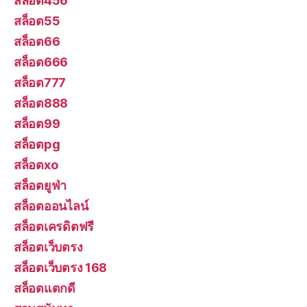
สล็อต456
สล็อต55
สล็อต66
สล็อต666
สล็อต777
สล็อต888
สล็อต99
สล็อตpg
สล็อตxo
สล็อตยูฟ่า
สล็อตออนไลน์
สล็อตเครดิตฟรี
สล็อตเว็บตรง
สล็อตเว็บตรง 168
สล็อตแตกดี