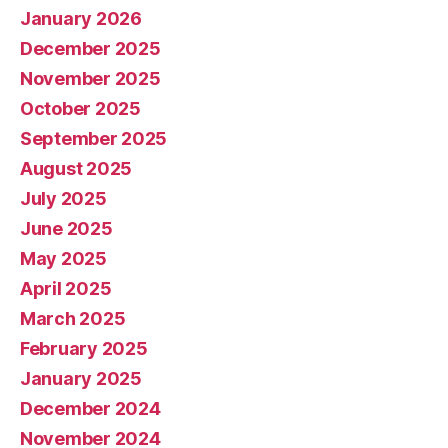
January 2026
December 2025
November 2025
October 2025
September 2025
August 2025
July 2025
June 2025
May 2025
April 2025
March 2025
February 2025
January 2025
December 2024
November 2024