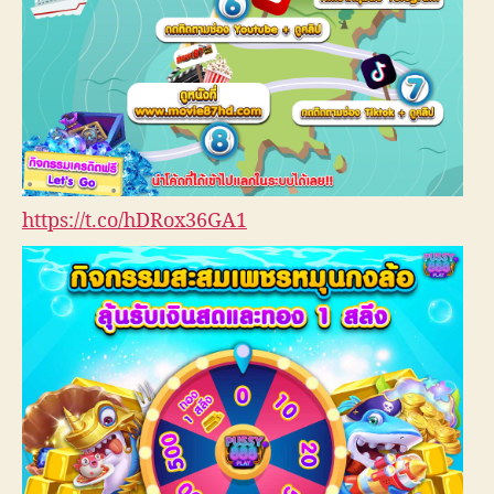
https://t.co/hDRox36GA1