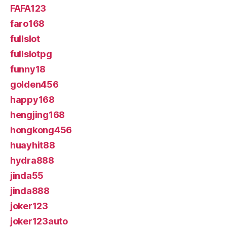
FAFA123
faro168
fullslot
fullslotpg
funny18
golden456
happy168
hengjing168
hongkong456
huayhit88
hydra888
jinda55
jinda888
joker123
joker123auto