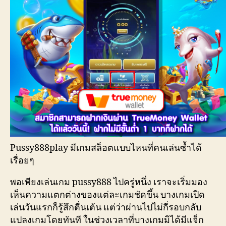
Pussy888play มีเกมสล็อตแบบไหนที่คนเล่นซ้ำได้
เรื่อยๆ
พอเพียงเล่นเกม pussy888 ไปครู่หนึ่ง เราจะเริ่มมอง
เห็นความแตกต่างของแต่ละเกมชัดขึ้น บางเกมเปิด
เล่นวันแรกก็รู้สึกตื่นเต้น แต่ว่าผ่านไปไม่กี่รอบกลับ
แปลงเกมโดยทันที ในช่วงเวลาที่บางเกมมิได้มีแจ็ก