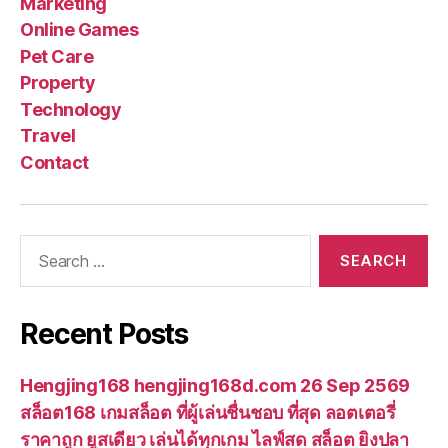
Marketing
Online Games
Pet Care
Property
Technology
Travel
Contact
Search
for:
Recent Posts
Hengjing168 hengjing168d.com 26 Sep 2569
สล็อต168 เกมสล็อต ที่ผู้เล่นชื่นชอบ ที่สุด ลอตเตอรี่
ราคาถูก ยูสเดียว เล่นได้ทุกเกม ไลฟ์สด สล็อต ยิงปลา