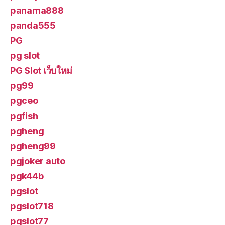
panama888
panda555
PG
pg slot
PG Slot เว็บใหม่
pg99
pgceo
pgfish
pgheng
pgheng99
pgjoker auto
pgk44b
pgslot
pgslot718
pgslot77