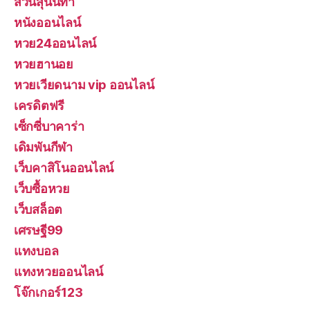
สวนสุนันทา
หนังออนไลน์
หวย24ออนไลน์
หวยฮานอย
หวยเวียดนาม vip ออนไลน์
เครดิตฟรี
เซ็กซี่บาคาร่า
เดิมพันกีฬา
เว็บคาสิโนออนไลน์
เว็บซื้อหวย
เว็บสล็อต
เศรษฐี99
แทงบอล
แทงหวยออนไลน์
โจ๊กเกอร์123