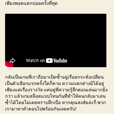
เพียงพอตแตกบ่อยครั้งที่สุด
กลับเป็นเกมที่เราถือมาเปิดซ้ำอยู่เรื่อยกระทั่งเปลี่ยน
เป็นตัวเลือกแรกครั้งใดก็ตาม ความแตกต่างมิได้อยู่
เพียงแค่เรื่องรางวัล แต่อยู่ที่ความรู้สึกตอนเล่นมากยิ่ง
กว่า แล้วเกมสล็อตแบบไหนกันที่ทำให้คนกลับมาเล่น
ซ้ำได้โดยไม่เคยทราบสึกเบื่อ หากคุณสงสัยล่ะก็ พวก
เรามาหาคำตอบไปพร้อมกันเลยครับ!