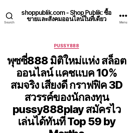
shoppublik.com - Shop Publik: ซื้อ
ขายและสังคมออนไลน์ในที่เดียว
Search
Menu
Categories
PUSSY888
พุซซี่888 มิติใหม่แห่ง สล็อต
ออนไลน์ แคชแบค 10%
สมจริง เสียงดี กราฟฟิค 3D
สวรรค์ของนักลงทุน
pussy888play สมัครไว
เล่นได้ทันที Top 59 by