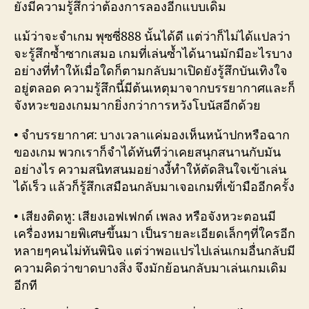
ยังมีความรู้สึกว่าต้องการลองอีกแบบเดิม
แม้ว่าจะจำเกม พุซซี่888 นั้นได้ดี แต่ว่าก็ไม่ได้แปลว่า
จะรู้สึกซ้ำซากเสมอ เกมที่เล่นซ้ำได้นานมักมีอะไรบาง
อย่างที่ทำให้เมื่อใดก็ตามกลับมาเปิดยังรู้สึกบันเทิงใจ
อยู่ตลอด ความรู้สึกนี้มีต้นเหตุมาจากบรรยากาศและก็
จังหวะของเกมมากยิ่งกว่าการหวังโบนัสอีกด้วย
• จำบรรยากาศ: บางเวลาแค่มองเห็นหน้าปกหรือฉาก
ของเกม พวกเราก็จำได้ทันทีว่าเคยสนุกสนานกับมัน
อย่างไร ความสนิทสนมอย่างงี้ทำให้ตัดสินใจเข้าเล่น
ได้เร็ว แล้วก็รู้สึกเสมือนกลับมาเจอเกมที่เข้ามืออีกครั้ง
• เสียงติดหู: เสียงเอฟเฟกต์ เพลง หรือจังหวะตอนมี
เครื่องหมายพิเศษขึ้นมา เป็นรายละเอียดเล็กๆที่ใครอีก
หลายๆคนไม่ทันพินิจ แต่ว่าพอแปรไปเล่นเกมอื่นกลับมี
ความคิดว่าขาดบางสิ่ง จึงมักย้อนกลับมาเล่นเกมเดิม
อีกที