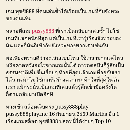
เกม พุซซี่888 ที่คนเล่นซ้ำได้เรื่อยเป็นเกมที่กับจังหวะ
ของคนเล่น
หลายทีเกม
pussy888
ที่เราเปิดกลับมาเล่นซ้ำ ไม่ใช่
เกมที่แจกหนักที่สุด แต่เป็นเกมที่เรารู้เรื่องจังหวะของ
มัน และก็มันก็เข้ากับจังหวะของพวกเราเช่นกัน
พอเพียงทราบดีว่าจะเล่นแบบไหน ใช้เวลามากแค่ไหน
หรือคาดหวังอะไรจากเกมนั้นได้ การกดสปินก็รู้สึกเป็น
ธรรมชาติเพิ่มขึ้นเรื่อยๆ ท้ายที่สุดแล้วเกมที่อยู่กับเรา
ได้นาน มักไม่ใช่เกมที่สร้างความระทึกใจที่สุดในวัน
แรก แม้กระนั้นเป็นเกมที่เล่นแล้วรู้สึกเข้ามือครั้งใด
ก็ตามกลับมาเปิดอีกที
ทางเข้า สล็อตเว็บตรง pussy888play
pussy888play.me 16 กันยายน 2569 Martha ยืน 1
เรื่องเกมสล็อต พุซซี่888 ปลดหนี้ได้ง่ายๆ Top 10