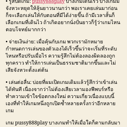
• รู้สปีดเกม:
pussy888play
บางเกมเดินเร็ว บางเกมมี
จังหวะหยุดให้ลุ้นยาวนานกว่า พอเราเคยเล่นมาก่อน
ก็จะเลือกเล่นให้กับตอนที่มีได้ง่ายขึ้น ถ้ามีเวลาสั้นก็
เลือกเกมที่เดินไว ถ้าเกิดอยากนั่งปั่นยาวก็รู้ว่าเกมไหน
ตอบโจทย์มากกว่า
• จ่ายเงินง่าย: เมื่อคุ้นกับเกม พวกเรามักหมาย
กำหนดการเล่นของตัวเองได้เร็วขึ้นว่าจะเริ่มที่ระดับ
ไหนหรือปรับเมื่อไร ความรู้สึกไม่ต้องลองผิดลองถูก
ทุกคราว ทำให้การเล่นเป็นธรรมชาติมากขึ้นและไม่
เสียจังหวะตั้งแต่ต้น
• เล่นต่อลื่น: บ่อยที่ผมเปิดเกมเดิมแล้วรู้สึกว่าเข้าเล่น
ได้ทันที เนื่องจากว่าไม่ต้องเสียเวลามองฟีพบร์หรือ
ทำความเข้าใจข้อตกลงใหม่ ความเกี่ยวเนื่องแบบนี้
เองที่ทำให้เกมหนึ่งถูกเปิดซ้ำหลายครั้งกว่าอีกหลาย
เกม
เกม pussy888play บางเกมทำให้เมื่อใดก็ตามกลับมา