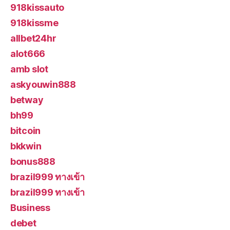
918kissauto
918kissme
allbet24hr
alot666
amb slot
askyouwin888
betway
bh99
bitcoin
bkkwin
bonus888
brazil999 ทางเข้า
brazil999 ทางเข้า
Business
debet