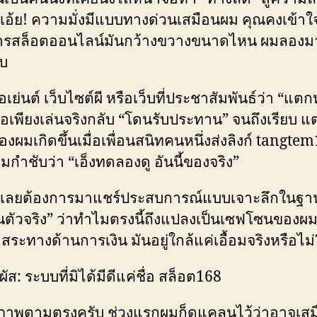
เอ้ย! ความมั่งมีแบบทางด่วนเสมือนผม คุณคงเข้าใจ
การสล็อตออนไลน์มันกว้างขวางขนาดไหน ผมลอง
ับ
บเอเย่นต์ เว็บไซต์ผี หรือเว็บที่ประชาสัมพันธ์ว่า “แต
อเพียงเล่นจริงกลับ “โดนรับประทาน” จนถึงเรียบ แต่
งผมเกิดขึ้นเมื่อเพื่อนสนิทคนหนึ่งส่งลิงก์ tangte
อมกำชับว่า “เอ็งทดลองดู อันนี้ของจริง”
ผมเลยต้องการมาแชร์ประสบการณ์แบบเจาะลึกในฐา
่นตัวจริง” ว่าทำไมตรงนี้ถึงแปลงเป็นเซฟโซนของผม 
ิสระทางด้านการเงิน มันอยู่ใกล้แค่เอื้อมจริงหรือไม่
ัส: ระบบที่มิได้มีดีแค่ชื่อ สล็อต168
ภาพตามตรงครับ ช่วงแรกผมก็ดูแคลนไว้ว่าอาจเสม