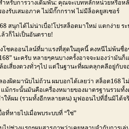
ะสำหรับการวางเดิมพัน: คุณจะเบทหลักหน่วยหรือหล
รองรับเสมอภาค ไม่มีกั๊กกราฟ ไม่มีล็อคยูสเซอร์
68 สนุกได้ไม่น่าเบื่อ!โปรสล็อตมาใหม่ แตกง่าย ร
ล้วก็ไม่เป็นอันตราย!
ยงโชคออนไลน์ที่มาแรงที่สุดในยุคนี้ คงหนีไม่พ้นชื่
168” นะครับ หลายๆคนบางครั้งอาจจะมองว่ามันก็แ
้อเสี่ยงดวงทั่วๆไป แต่ในฐานะที่ผมคลุกคลีอยู่กับจ
ลองผิดมานับไม่ถ้วน ผมบอกได้เลยว่า สล็อต168 ไม่
แม้กระนั้นมันคือเครื่องหมายของมาตรฐานรวมทั้
ทำให้ผม (รวมทั้งอีกหลายคน) มูฟออนไปที่อื่นมิได้จร
่อที่หายไปเมื่อพบระบบที่ “ใช่”
ับไปช่วงแรกๆผมสารภาพว่าเคยหลาบจำกับการเล่