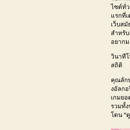
ไซต์ทั่
แรกที่
เว็บสม
สำหรับส
อยากมา
วินาที
สถิติ
คุณลัก
งอัลกอร
เกมยอด
รวมทั้ง
โดน “ด