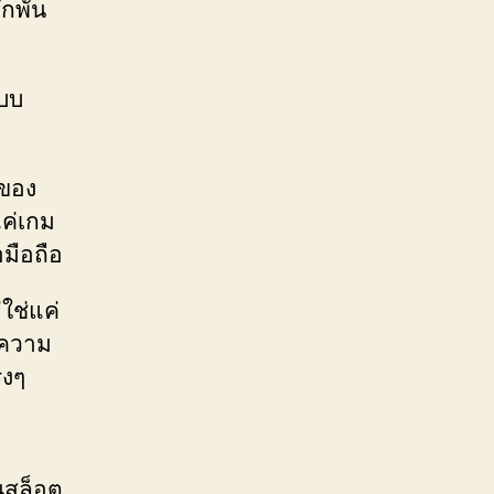
ักพัน
ะบบ
อของ
ค่เกม
อมือถือ
ใช่แค่
งความ
ิงๆ
นสล็อต