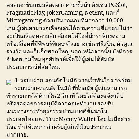
คอลเลกชันเกมสล็อตจากค่ายชั้นนำ ดังเช่น PGSlot,
PragmaticPlay, JokerGaming, NetEnt, และก็
Microgaming ด้วยปริมาณเกมที่มากกว่า 10,000
เกม ผู้เล่นสามารถเลือกเล่นได้ตามความชื่นชอบ ไม่ว่า
จะเป็นสล็อตคลาสสิก สล็อตวิดีโอที่มีกราฟิกงดงาม
หรือสล็อตที่มีฟีพบร์พิเศษ ตัวอย่างเช่น ฟรีสปิน, ตัวคูณ
รางวัล และก็แจ็คพอตใหญ่ นอกเหนือจากนั้น ยังมีการ
อัปเดตเกมใหม่ทุกสัปดาห์เพื่อให้ผู้เล่นได้สัมผัส
ประสบการณ์ที่สดใหม่.
3. ระบบฝาก-ถอนอัตโนมัติ รวดเร็วทันใจ มาพร้อม
ระบบฝาก-ถอนอัตโนมัติ ที่นำสมัย ผู้เล่นสามารถ
ทำรายการได้ด้านใน 2 วินาที โดยไม่ต้องแจ้งสลิป
หรือรอคอยการอนุมัติจากคณะทำงาน รองรับ
แนวทางการทำธุรกรรมผ่านแบงค์ชั้นนำใน
ประเทศไทยและ TrueMoney Wallet โดยไม่มีอย่าง
น้อย ทำให้เหมาะสำหรับผู้เล่นที่มีงบประมาณ
มากมาย.