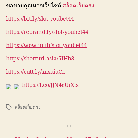
ขอขอบคุณมากเว็ปไซต์
สล็อตเว็บตรง
https://bit.ly/slot-youbet44
https://rebrand.ly/slot-youbet44
https://wow.in.th/slot-youbet44
https://shorturl.asia/5IHh3
https://cutt.ly/xrxuiaCL
https://t.co/JJN4eUiXis
สล็อตเว็บตรง
Tags