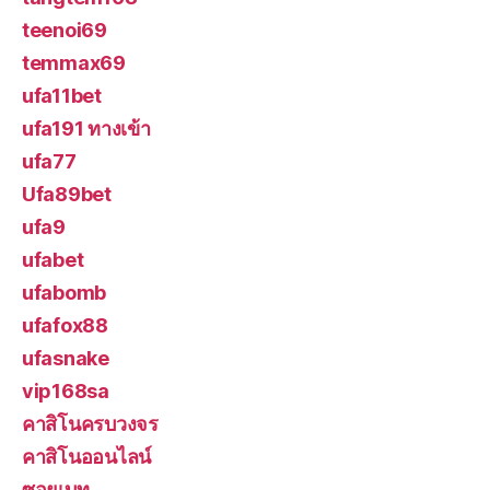
teenoi69
temmax69
ufa11bet
ufa191 ทางเข้า
ufa77
Ufa89bet
ufa9
ufabet
ufabomb
ufafox88
ufasnake
vip168sa
คาสิโนครบวงจร
คาสิโนออนไลน์
ซอยเบท