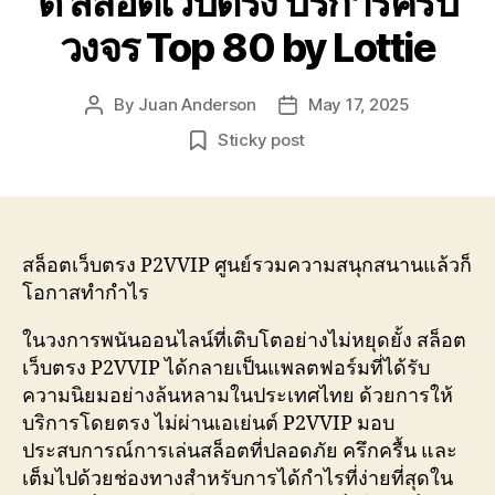
ดี สล็อตเว็บตรง บริการครบ
วงจร Top 80 by Lottie
By
Juan Anderson
May 17, 2025
Post
Post
author
date
Sticky post
สล็อตเว็บตรง P2VVIP ศูนย์รวมความสนุกสนานแล้วก็
โอกาสทำกำไร
ในวงการพนันออนไลน์ที่เติบโตอย่างไม่หยุดยั้ง สล็อต
เว็บตรง P2VVIP ได้กลายเป็นแพลตฟอร์มที่ได้รับ
ความนิยมอย่างล้นหลามในประเทศไทย ด้วยการให้
บริการโดยตรง ไม่ผ่านเอเย่นต์ P2VVIP มอบ
ประสบการณ์การเล่นสล็อตที่ปลอดภัย ครึกครื้น และ
เต็มไปด้วยช่องทางสำหรับการได้กำไรที่ง่ายที่สุดใน