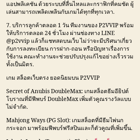
แอปพลิเคชัน ด้วยระบบที่ลื่นไหลและกราฟิกที่คมชัด ผู้
เล่นสามารถเพลิดเพลินกับเกมได้ทุกที่ทุกเวลา.
7. บริการลูกค้าตลอด 1 วัน ทีมงานของ P2VVIP พร้อม
ให้บริการตลอด 24 ชั่วโมง ผ่านช่องทาง LINE
@p2vvip แล้วก็แชทสดบนเว็บ ไม่ว่าจะมีปริศนาเกี่ยว
กับการลงทะเบียน การฝาก-ถอน หรือปัญหาเรื่องการ
ใช้งาน คณะทำงานจะช่วยปรับปรุงแก้ไขอย่างเร็วรวม
ทั้งเป็นมิตร.
เกม สล็อตเว็บตรง ยอดนิยมบน P2VVIP
Secret of Anubis DoubleMax: เกมสล็อตธีมอียิปต์
โบราณที่มีฟีพบร์ DoubleMax เพิ่มตัวคูณรางวัลแบบ
ไม่จำกัด.
Mahjong Ways (PG Slot): เกมสล็อตที่มีธีมไพ่นก
กระจอก มาพร้อมฟีพบร์ฟรีสปินและก็ตัวคูณที่เพิ่มขึ้น.