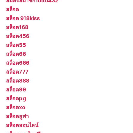
สมัครสมาชิก lotto432
สล็อต
สล็อต 918kiss
สล็อต168
สล็อต456
สล็อต55
สล็อต66
สล็อต666
สล็อต777
สล็อต888
สล็อต99
สล็อตpg
สล็อตxo
สล็อตยูฟ่า
สล็อตออนไลน์