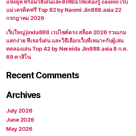
แห่งยุค พร้อมวิธีเล่นและสิ่งที่มือใหม่ต้องรู้ casino เว็บ
แม่ เครดิตฟรี Top 82 by Naomi Jin888.asia 22
กรกฎาคม 2026
เว็บใหญ่ jinda888 เวปไซต์ตรง สล็อต 2026 รวมเกม
แตกง่าย ฟีเจอร์เด่น และวิธีเลือกเว็บที่เหมาะกับผู้เล่น
ทดลองเล่น Top 42 by Nereida Jin888.asia 8 ก.ค.
69 คาสิโน
Recent Comments
Archives
July 2026
June 2026
May 2026