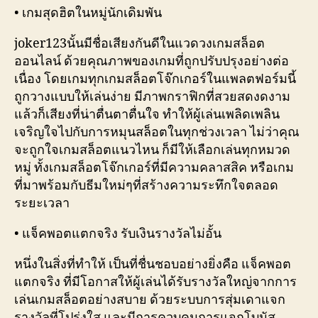
• เกมสุดฮิตในหมู่นักเดิมพัน
joker123นั้นมีชื่อเสียงกันดีในแวดวงเกมสล็อต
ออนไลน์ ด้วยคุณภาพของเกมที่ถูกปรับปรุงอย่างต่อ
เนื่อง โดยเกมทุกเกมสล็อตโจ๊กเกอร์ในแพลตฟอร์มนี้
ถูกวางแบบให้เล่นง่าย มีภาพกราฟิกที่สวยสดงดงาม
แล้วก็เสียงที่น่าตื่นตาตื่นใจ ทำให้ผู้เล่นเพลิดเพลิน
เจริญใจไปกับการหมุนสล็อตในทุกช่วงเวลา ไม่ว่าคุณ
จะถูกใจเกมสล็อตแนวไหน ก็มีให้เลือกเล่นทุกหมวด
หมู่ ทั้งเกมสล็อตโจ๊กเกอร์ที่มีความคลาสสิค หรือเกม
ที่มาพร้อมกับธีมใหม่ๆที่สร้างความระทึกใจตลอด
ระยะเวลา
• แจ็คพอตแตกจริง รับเงินรางวัลไม่อั้น
หนึ่งในสิ่งที่ทำให้ เป็นที่ชื่นชอบอย่างยิ่งคือ แจ็คพอต
แตกจริง ที่มีโอกาสให้ผู้เล่นได้รับรางวัลใหญ่จากการ
เล่นเกมสล็อตอย่างสบาย ด้วยระบบการสุ่มเดาแจก
รางวัลที่โปร่งใส และมีการควบคุมการแจกโบนัส