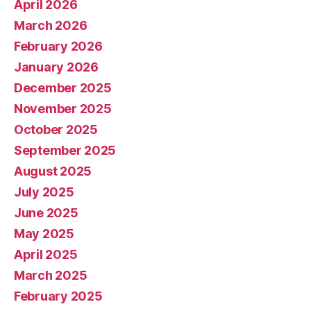
April 2026
March 2026
February 2026
January 2026
December 2025
November 2025
October 2025
September 2025
August 2025
July 2025
June 2025
May 2025
April 2025
March 2025
February 2025