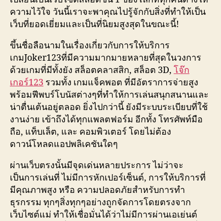
ความไว้ใจ วันนี้เราจะพาคุณไปรู้จักกับสิ่งที่ทำให้เป็น
เว็บที่ยอดเยี่ยมและเป็นที่นิยมสูงสุดในขณะนี้!
ขึ้นชื่อลือนามในเรื่องเกี่ยวกับการให้บริการ
เกมJoker123ที่มีความมากมายหลายที่สุดในวงการ
ด้วยเกมที่มีทั้งยัง สล็อตคลาสสิก, สล็อต 3D,
โจ๊ก
เกอร์123
รวมทั้ง เกมแจ็คพอต ที่มีอัตราการจ่ายสูง
พร้อมฟีพบร์โบนัสต่างๆที่ทำให้การเล่นสนุกสนานและ
น่าตื่นเต้นอยู่ตลอด ยิ่งไปกว่านี้ ยังมีระบบระเบียบที่ใช้
งานง่าย เข้าถึงได้ทุกแพลตฟอร์ม อีกทั้ง โทรศัพท์มือ
ถือ, แท็บเล็ต, และ คอมพิวเตอร์ โดยไม่ต้อง
ดาวน์โหลดแอปพลิเคชันใดๆ
ผ่านเว็บตรงนั้นมีจุดเด่นหลายประการ ไม่ว่าจะ
เป็นการเล่นที่ ไม่มีการหักเปอร์เซ็นต์, การให้บริการที่
มีคุณภาพสูง หรือ ความปลอดภัยสำหรับการทำ
ธุรกรรม ทุกๆสิ่งทุกๆอย่างถูกจัดการโดยตรงจาก
เว็บไซต์แม่ ทำให้เชื่อมั่นได้ว่าไม่มีการผ่านเอเย่นต์