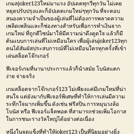
เกมสjoker123ใหม่มาแรง อัปเดตทุกวี่ทุกวัน ไม่เคย
หยุดปรับปรุงและก็อัปเดตเกมใหม่ๆทุกวัน ที่จะตอบ
สนองความจำเป็นของผู้เล่นที่ไม่ต้องการพลาดความ
เพลิดเพลินและก็ช่องทางสำหรับเพื่อการทำเงินจาก
เกมใหม่ ที่ถูกดีไซน์มาให้มีความน่าดึงดูดใจ แล้วก็มี
ต้นแบบการเล่นที่ไม่เหมือนใคร เพื่อผู้เล่นjoker123ทุก
คนได้สัมผัสประสบการณ์ที่ไม่เหมือนใครทุกครั้งที่เข้า
เล่นสล็อตโจ๊กเกอร์
ฟีเจอร์เกมที่นานาประการแล้วก็นำสมัย โบนัสแตก
ง่าย จ่ายจริง
เกมสล็อตจากโจ๊กเกอร์123 ไม่เพียงแค่มีเกมใหม่ที่น่า
สนใจ แต่ยังมากับฟีเจอร์พิเศษที่ทำให้การเล่นมีความ
ระทึกใจมากเพิ่มขึ้น ดังเช่น ฟรีสปิน การหมุนวงล้อ
โบนัส หรือ ฟีเจอร์แจ็คพอต ที่สามารถช่วยเพิ่มโอกาส
ในการชนะรางวัลใหญ่ได้อย่างต่อเนื่อง
หนึ่งในจุดแข็งที่ทำให้joker123 เป็นที่นิยมอย่างยิ่ง