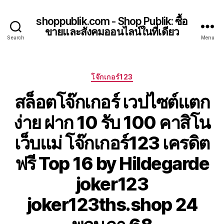
shoppublik.com - Shop Publik: ซื้อ
ขายและสังคมออนไลน์ในที่เดียว
Search
Menu
Categories
โจ๊กเกอร์123
สล็อตโจ๊กเกอร์ เวปไซต์แตก
ง่าย ฝาก 10 รับ 100 คาสิโน
เว็บแม่ โจ๊กเกอร์123 เครดิต
ฟรี Top 16 by Hildegarde
joker123
joker123ths.shop 24