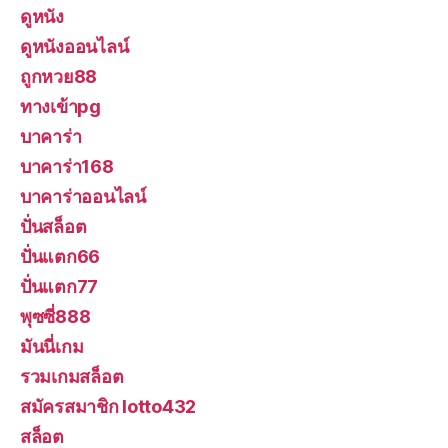
ดูหนัง
ดูหนังออนไลน์
ถูกหวย88
ทางเข้าpg
บาคาร่า
บาคาร่า168
บาคาร่าออนไลน์
ปั่นสล็อต
ปั่นแตก66
ปั่นแตก77
พุซซี่888
มันนี่เกม
รวมเกมสล็อต
สมัครสมาชิก lotto432
สล็อต