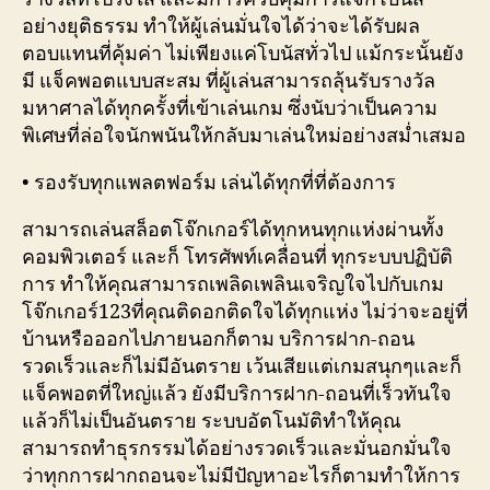
อย่างยุติธรรม ทำให้ผู้เล่นมั่นใจได้ว่าจะได้รับผล
ตอบแทนที่คุ้มค่า ไม่เพียงแค่โบนัสทั่วไป แม้กระนั้นยัง
มี แจ็คพอตแบบสะสม ที่ผู้เล่นสามารถลุ้นรับรางวัล
มหาศาลได้ทุกครั้งที่เข้าเล่นเกม ซึ่งนับว่าเป็นความ
พิเศษที่ล่อใจนักพนันให้กลับมาเล่นใหม่อย่างสม่ำเสมอ
• รองรับทุกแพลตฟอร์ม เล่นได้ทุกที่ที่ต้องการ
สามารถเล่นสล็อตโจ๊กเกอร์ได้ทุกหนทุกแห่งผ่านทั้ง
คอมพิวเตอร์ และก็ โทรศัพท์เคลื่อนที่ ทุกระบบปฏิบัติ
การ ทำให้คุณสามารถเพลิดเพลินเจริญใจไปกับเกม
โจ๊กเกอร์123ที่คุณติดอกติดใจได้ทุกแห่ง ไม่ว่าจะอยู่ที่
บ้านหรือออกไปภายนอกก็ตาม บริการฝาก-ถอน
รวดเร็วและก็ไม่มีอันตราย เว้นเสียแต่เกมสนุกๆและก็
แจ็คพอตที่ใหญ่แล้ว ยังมีบริการฝาก-ถอนที่เร็วทันใจ
แล้วก็ไม่เป็นอันตราย ระบบอัตโนมัติทำให้คุณ
สามารถทำธุรกรรมได้อย่างรวดเร็วและมั่นอกมั่นใจ
ว่าทุกการฝากถอนจะไม่มีปัญหาอะไรก็ตามทำให้การ