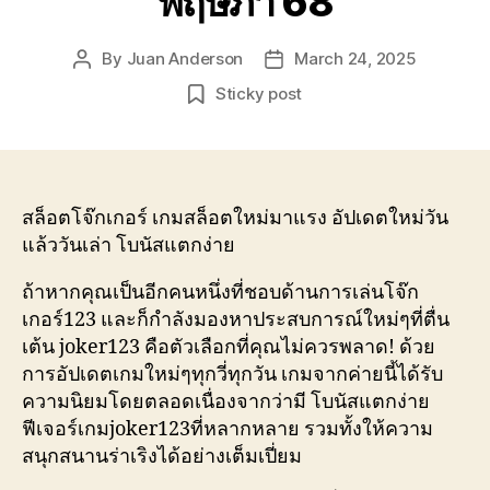
พฤษภา 68
By
Juan Anderson
March 24, 2025
Post
Post
author
date
Sticky post
สล็อตโจ๊กเกอร์ เกมสล็อตใหม่มาแรง อัปเดตใหม่วัน
แล้ววันเล่า โบนัสแตกง่าย
ถ้าหากคุณเป็นอีกคนหนึ่งที่ชอบด้านการเล่นโจ๊ก
เกอร์123 และก็กำลังมองหาประสบการณ์ใหม่ๆที่ตื่น
เต้น joker123 คือตัวเลือกที่คุณไม่ควรพลาด! ด้วย
การอัปเดตเกมใหม่ๆทุกวี่ทุกวัน เกมจากค่ายนี้ได้รับ
ความนิยมโดยตลอดเนื่องจากว่ามี โบนัสแตกง่าย
ฟีเจอร์เกมjoker123ที่หลากหลาย รวมทั้งให้ความ
สนุกสนานร่าเริงได้อย่างเต็มเปี่ยม