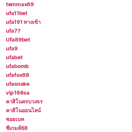
temmax69
ufa11bet
ufa191 ทางเข้า
ufa77
Ufa89bet
ufa9
ufabet
ufabomb
ufafox88
ufasnake
vip168sa
คาสิโนครบวงจร
คาสิโนออนไลน์
ซอยเบท
ซีเกมส์68