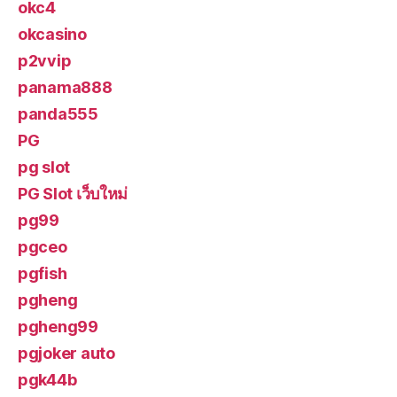
okc4
okcasino
p2vvip
panama888
panda555
PG
pg slot
PG Slot เว็บใหม่
pg99
pgceo
pgfish
pgheng
pgheng99
pgjoker auto
pgk44b