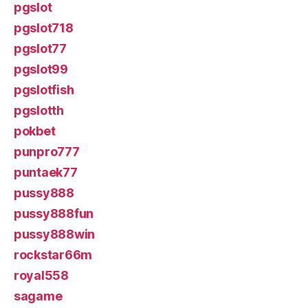
pgslot
pgslot718
pgslot77
pgslot99
pgslotfish
pgslotth
pokbet
punpro777
puntaek77
pussy888
pussy888fun
pussy888win
rockstar66m
royal558
sagame