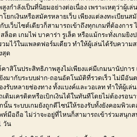
ูงกำลังเป็นที่นิยมอย่างต่อเนื่อง เพราะเหตุว่าผู้เล่
ลาโยกเงินหรือสมัครหลายเว็บ เพียงแต่ลงทะเบียนสม
ับเว็บไซต์เดียวก็สามารถเข้าถึงทุกเกมที่ต้องการ ไ
สล็อต เกมไพ่ บาคาร่า รูเล็ต หรือแม้กระทั่งเกมยิงปล
รวมไว้ในแพลตฟอร์มเดียว ทำให้ผู้เล่นได้รับความ
งสุด
ต์คาสิโนประสิทธิภาพสูงไม่เพียงแค่มีเกมนานัปการ 
นยังมากับระบบฝาก-ถอนอัตโนมัติที่รวดเร็ว ไม่มีอัน
รองรับหลายช่องทาง ทั้งแบงค์และวอเลท ทำให้ผู้เล่น
เติมเครดิตหรือเบิกเงินได้ในทันทีโดยไม่ต้องรอน
ั้น ระบบเกมยังถูกดีไซน์ให้รองรับทั้งยังคอมพิวเต
พท์มือถือ ไม่ว่าจะอยู่ที่ไหนก็สามารถเข้าร่วมสนุก
 วัน