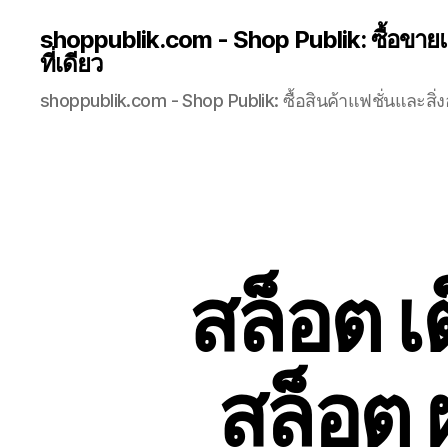
shoppublik.com - Shop Publik: ซื้อขา
ที่เดียว
shoppublik.com - Shop Publik: ซื้อสินค้าแฟชั่นและสิ่
สล็อต 
สล็อต