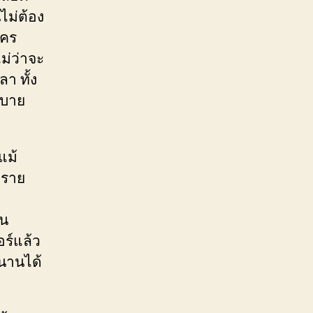
นไม่ต้อง
ัคร
ม่ว่าจะ
า ทั้ง
สบาย
แม้
ตราย
าน
อร์แล้ว
สนานได้