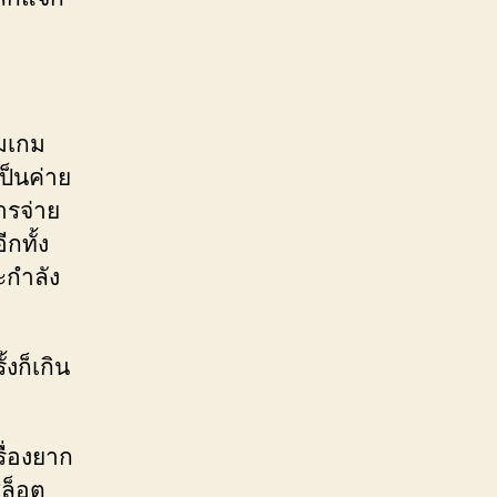
วมเกม
เป็นค่าย
ารจ่าย
กทั้ง
ะกำลัง
งก็เกิน
ื่องยาก
ล็อต