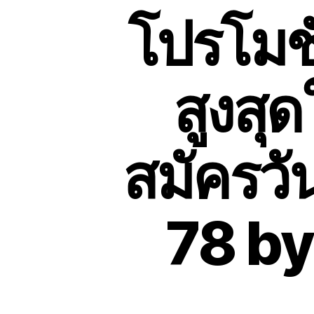
โปรโมชั
สูงส
สมัครวัน
78 by