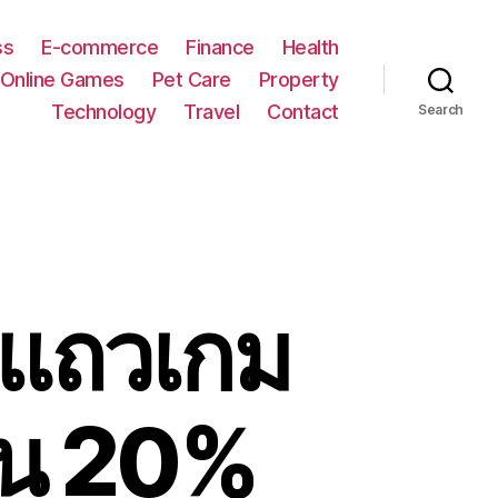
ss
E-commerce
Finance
Health
Online Games
Pet Care
Property
Technology
Travel
Contact
Search
วแถวเกม
ัน 20%