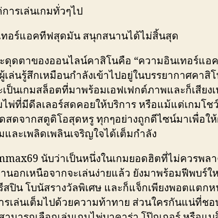
ค่การเล่นเกมทั่วๆไป
เทอร์แอคทีฟสุดมัน สนุกสนานได้ไม่สิ้นสุด
ะดุดตาของออนไลน์คาสิโนคือ “ความอินเทอร์แอ
้ผู้เล่นรู้สึกเหมือนกำลังเข้าไปอยู่ในบรรยากาศคาสิโ
จะเป็นเกมสล็อตที่มาพร้อมเอฟเฟกต์ภาพและก็เสียง
มไพ่ที่มีดีลเลอร์สดคอยให้บริการ หรือแม้แต่เกมโชว์
สดจากสตูดิโอสุดหรู ทุกๆอย่างถูกดีไซน์มาเพื่อให้ผู
วมและเพลิดเพลินเจริญใจได้เต็มกำลัง
mmax69 นับว่าเป็นหนึ่งในเกมยอดฮิตที่ไม่ควรพล
่านอกเหนือจากจะเล่นง่ายแล้ว ยังมาพร้อมฟีพบร์ให
รีสปิน โบนัสรางวัลพิเศษ และก็แจ็กเพียงพอตแตกหนั
ารเล่นเต็มไปด้วยความท้าทาย ส่วนใครกันแน่ที่ชอ
็สามารถเลือกเล่นเกมไพ่บาคาร่า โป๊กเกอร์ หรือแบล