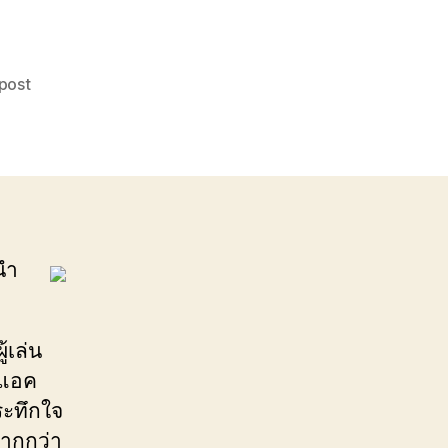
 post
นำ
้เล่น
์แอค
ระทึกใจ
มากกว่า