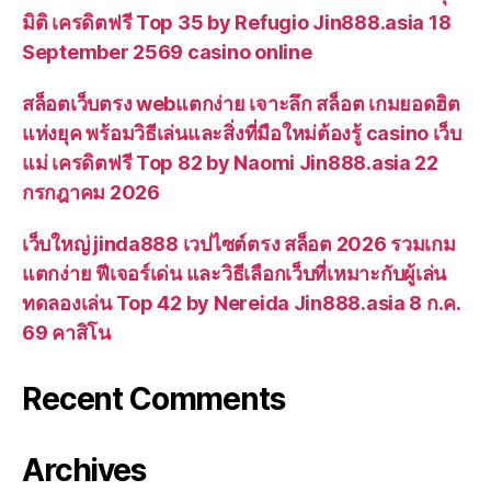
มิติ เครดิตฟรี Top 35 by Refugio Jin888.asia 18
September 2569 casino online
สล็อตเว็บตรง webแตกง่าย เจาะลึก สล็อต เกมยอดฮิต
แห่งยุค พร้อมวิธีเล่นและสิ่งที่มือใหม่ต้องรู้ casino เว็บ
แม่ เครดิตฟรี Top 82 by Naomi Jin888.asia 22
กรกฎาคม 2026
เว็บใหญ่ jinda888 เวปไซต์ตรง สล็อต 2026 รวมเกม
แตกง่าย ฟีเจอร์เด่น และวิธีเลือกเว็บที่เหมาะกับผู้เล่น
ทดลองเล่น Top 42 by Nereida Jin888.asia 8 ก.ค.
69 คาสิโน
Recent Comments
Archives