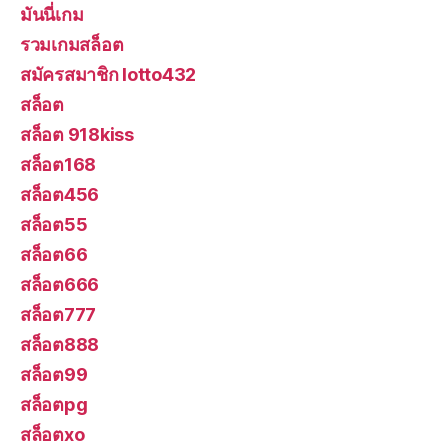
มันนี่เกม
รวมเกมสล็อต
สมัครสมาชิก lotto432
สล็อต
สล็อต 918kiss
สล็อต168
สล็อต456
สล็อต55
สล็อต66
สล็อต666
สล็อต777
สล็อต888
สล็อต99
สล็อตpg
สล็อตxo