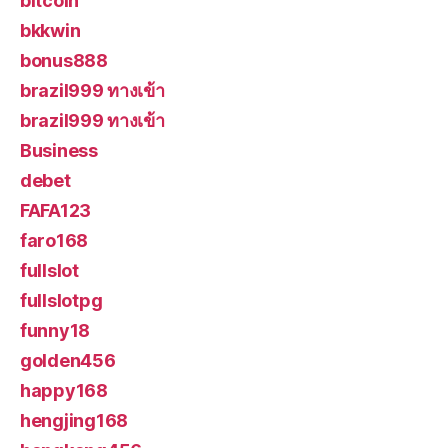
bitcoin
bkkwin
bonus888
brazil999 ทางเข้า
brazil999 ทางเข้า
Business
debet
FAFA123
faro168
fullslot
fullslotpg
funny18
golden456
happy168
hengjing168