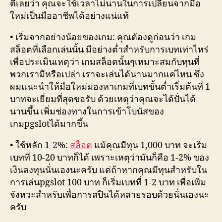
ตีเลยว่า คุณจะใช้เวลาไม่นานในการเปลี่ยนจากมือ
ใหม่เป็นมืออาชีพได้อย่างแน่แท้
• เริ่มจากอย่างน้อยของเกม: คุณต้องดูก่อนว่า เกม
สล็อตที่เลือกเล่นนั้น มีอย่างต่ำสำหรับการเบทเท่าไหร่
เพื่อประเมินเหตุว่า เกมสล็อตนั้นๆเหมาะสมกับทุนที่
พวกเรามีหรือเปล่า เราจะเล่นได้นานมากแค่ไหน ซึ่ง
ผมแนะนำให้มือใหม่มองหาเกมที่เบทขั้นต่ำเริ่มต้นที่ 1
บาทจะเยี่ยมที่สุดขอรับ ด้วยเหตุว่าคุณจะได้ปั่นได้
นานขึ้น เพิ่มช่องทางในการเข้าโบนัสของ
เกมpgslotได้มากขึ้น
• ใช้หลัก 1-2%:
สล็อต
แม้คุณมีทุน 1,000 บาท จะเริ่ม
เบทที่ 10-20 บาทก็ได้ เพราะเหตุว่ามันก็คือ 1-2% ของ
เงินลงทุนนั่นเองนะครับ แต่ถ้าหากคุณมีทุนสำหรับใน
การเล่นpgslot 100 บาท ก็เริ่มเบทที่ 1-2 บาท เพื่อเพิ่ม
จังหวะสำหรับเพื่อการสปินได้หลายรอบด้วยนั่นเองนะ
ครับ