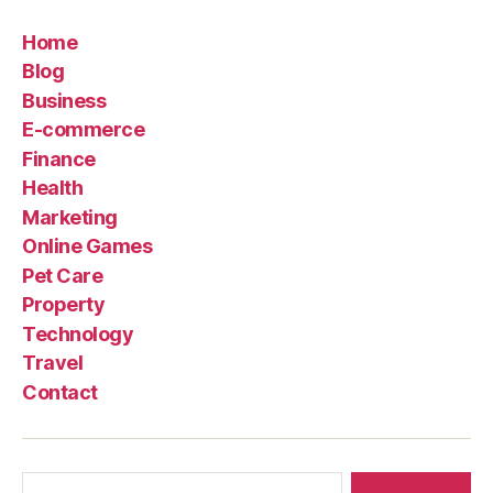
Home
Blog
Business
E-commerce
Finance
Health
Marketing
Online Games
Pet Care
Property
Technology
Travel
Contact
Search