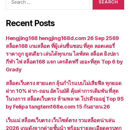
for:
Recent Posts
Hengjing168 hengjing168d.com 26 Sep 2569
สล็อต168 เกมสล็อต ที่ผู้เล่นชื่นชอบ ที่สุด ลอตเตอรี่
ราคาถูก ยูสเดียว เล่นได้ทุกเกม ไลฟ์สด สล็อต ยิงปลา
กีฬา ไพ่ สล็อต168 แจก เครดิตฟรี เยอะที่สุด Top 6 by
Grady
สล็อตเว็บตรง สายแตก ลุ้นกำไรแบบไม่เสียฟีล ทุกยอด
ฝาก 10% ฝาก-ถอน อัตโนมัติ คุ้มค่าการเดิมพัน ที่สุด
ในวงการ สล็อตเว็บตรง ห้ามพลาด โปรดีรออยู่ Top 95
by Felipa tangtem168e.com 15 กันยายน 26
เว็บแม่ สล็อตเว็บตรง เว็บไซต์ตรง รวมสล็อตน่าเล่น
2026 เกมดังจากค่ายชั้นนำ พร้อมรายละเอียดครบทุก