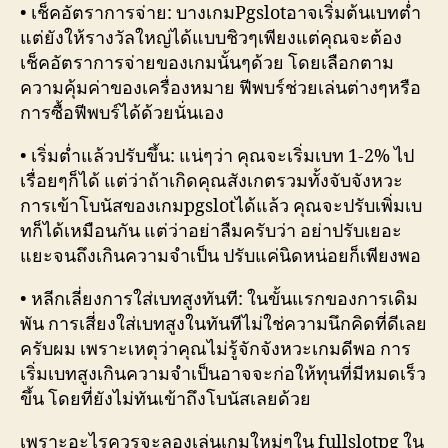
• เช็คอัตราการจ่าย: บางเกมPgslotอาจเริ่มต้นเบทต่ำ
แต่ยังให้รางวัลใหญ่ได้แบบชิวๆเพียงแต่คุณจะต้อง
เช็คอัตราการจ่ายของเกมนั้นๆด้วย โดยเลือกตาม
ความคุ้มค่าของเครื่องหมาย ฟีพบร์ช่วยเล่นต่างๆหรือ
การซื้อฟีพบร์ได้ด้วยนั่นเอง
• เริ่มต่ำแล้วปรับขึ้น: แน่ๆว่า คุณจะเริ่มเบท 1-2% ไป
เรื่อยๆก็ได้ แต่ว่าถ้าเกิดคุณสังเกตรวมทั้งจับจังหวะ
การเข้าโบนัสของเกมpgslotได้แล้ว คุณจะปรับเพิ่มเบ
ทก็ได้เหมือนกัน แต่ว่าอย่าลืมครับว่า อย่าปรับเยอะ
แยะจนถึงเกินความจำเป็น ปรับแค่นิดหน่อยก็เพียงพอ
• หลีกเลี่ยงการใส่เบทสูงทันที: ในขั้นแรกของการเดิม
พัน การเสี่ยงใส่เบทสูงในทันทีไม่ใช่ความนึกคิดที่ดีเลย
ครับผม เพราะเหตุว่าคุณไม่รู้จักจังหวะเกมดีพอ การ
เริ่มเบทสูงเกินความจำเป็นอาจจะก่อให้ทุนที่มีหมดเร็ว
ขึ้น โดยที่ยังไม่ทันเข้าถึงโบนัสเลยด้วย
เพราะอะไรควรจะลองเล่นเกมใหม่ๆใน fullslotpg ใน