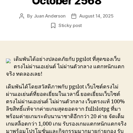
October 2568
By
Juan Anderson
August 14, 2025
Post
Post
author
date
Sticky post
เดิมพันได้อย่างปลอดภัยกับ pgslot ที่สุดของเว็บ
ตรงไม่ผ่านเอเย่นต์ ไม่ผ่านตัวกลาง แตกหนักแตก
จริง ทดลองเลย!
เดิมพันได้โดยสวัสดิภาพกับ pgslot เว็บไซต์ตรงไม่
ผ่านเอเย่นต์ที่ยอดเยี่ยมในเวลานี้ ยอดเยี่ยมเว็บไซต์
ตรงไม่ผ่านเอเย่นต์ ไม่ผ่านตัวกลาง เว็บตรงแท้ 100%
ลิขสิทธิ์แท้จากค่ายเกมสุดยอดจาก fullslotpg ที่มา
พร้อมค่ายเกมระดับนานาชาติอีกกว่า 20 ค่าย จัดเต็ม
เกมสล็อตกว่า 1,000 เกม รับรองเกมแตกหนักแตกจริง
มาพร้อมโปรโมชั่นและกิจกรรมมากมายก่ายกอง รับ