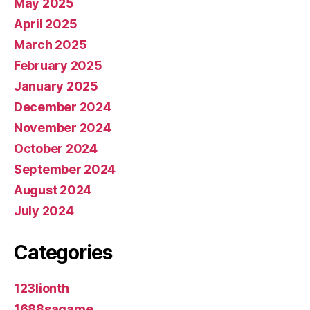
May 2025
April 2025
March 2025
February 2025
January 2025
December 2024
November 2024
October 2024
September 2024
August 2024
July 2024
Categories
123lionth
1688sagame