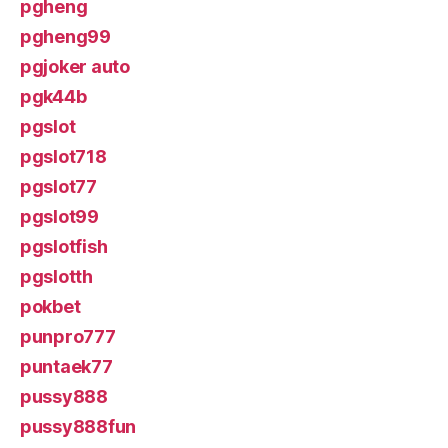
pgheng
pgheng99
pgjoker auto
pgk44b
pgslot
pgslot718
pgslot77
pgslot99
pgslotfish
pgslotth
pokbet
punpro777
puntaek77
pussy888
pussy888fun