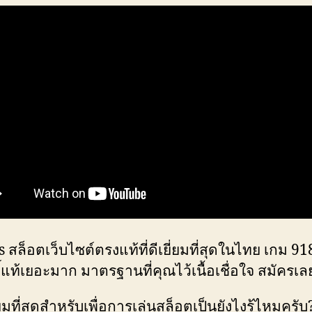
 สล็อตเว็บไซต์ตรงแท้ที่ดีเยี่ยมที่สุดในไทย เกม 91
ิ์แท้เยอะมาก มาตรฐานที่คุณไว้เนื้อเชื่อใจ สมัครเล
เยี่ยมที่สุดสำหรับเพื่อการเล่นสล็อตเป็นยังไงรู้ไหมครับ