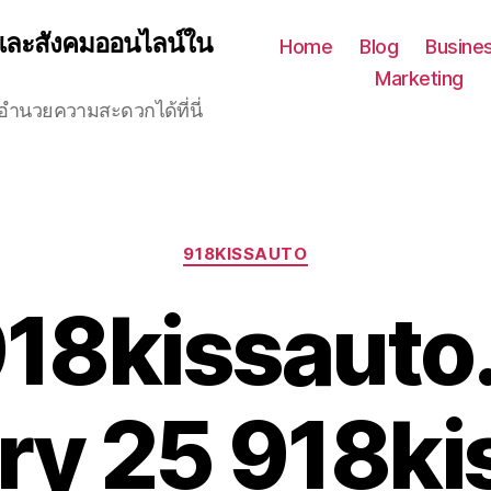
ยและสังคมออนไลน์ใน
Home
Blog
Busine
Marketing
งอำนวยความสะดวกได้ที่นี่
Categories
918KISSAUTO
918kissauto
ry 25 918ki