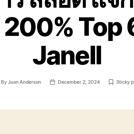
ุด 200% Top 
Janell
By
Juan Anderson
December 2, 2024
Sticky 
ost
Post
uthor
date