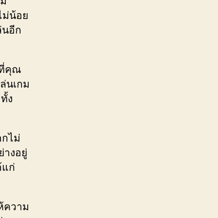
กม
ม่น้อย
่นอีก
ี่คุณ
ล่นเกม
ั้ง
ากไม่
างอยู่
้แก่
ห้ความ