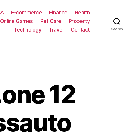
ss
E-commerce
Finance
Health
Online Games
Pet Care
Property
Technology
Travel
Contact
Search
.one 12
ssauto