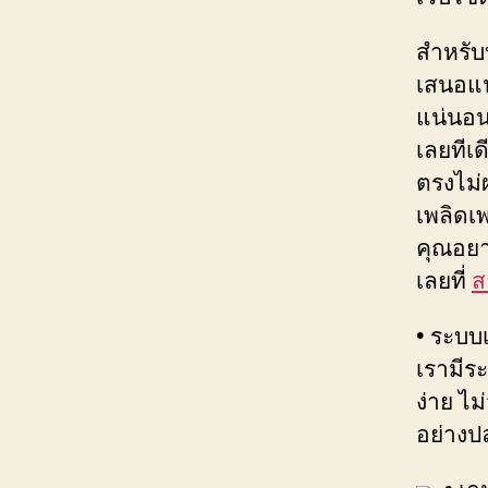
สำหรับ
เสนอแน
แน่นอน
เลยทีเด
ตรงไม่
เพลิดเ
คุณอยา
เลยที่
ส
• ระบบ
เรามีร
ง่าย ไ
อย่างป