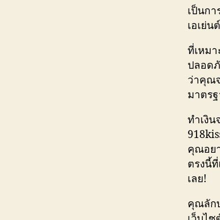
เป็นการ
เอเย่นต
ที่เหม
ปลอดภั
ว่าคุณจ
มาตรฐ
ทำเงิน
918kis
คุณอยา
ตรงนี้
เลย!
คุณลักษ
เว็บไซ