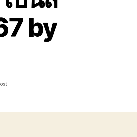
67 by
post