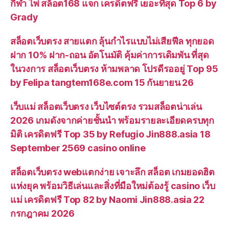
กีฬา ไพ่ สล็อต168 แจก เครดิตฟรี เยอะที่สุด Top 6 by
Grady
สล็อตเว็บตรง สายแตก ลุ้นกำไรแบบไม่เสียฟีล ทุกยอด
ฝาก 10% ฝาก-ถอน อัตโนมัติ คุ้มค่าการเดิมพัน ที่สุด
ในวงการ สล็อตเว็บตรง ห้ามพลาด โปรดีรออยู่ Top 95
by Felipa tangtem168e.com 15 กันยายน 26
เว็บแม่ สล็อตเว็บตรง เว็บไซต์ตรง รวมสล็อตน่าเล่น
2026 เกมดังจากค่ายชั้นนำ พร้อมรายละเอียดครบทุก
มิติ เครดิตฟรี Top 35 by Refugio Jin888.asia 18
September 2569 casino online
สล็อตเว็บตรง webแตกง่าย เจาะลึก สล็อต เกมยอดฮิต
แห่งยุค พร้อมวิธีเล่นและสิ่งที่มือใหม่ต้องรู้ casino เว็บ
แม่ เครดิตฟรี Top 82 by Naomi Jin888.asia 22
กรกฎาคม 2026