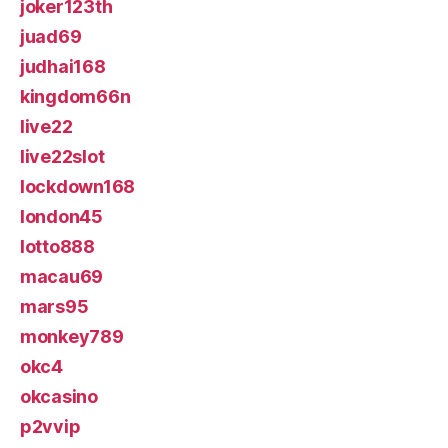
joker123th
juad69
judhai168
kingdom66n
live22
live22slot
lockdown168
london45
lotto888
macau69
mars95
monkey789
okc4
okcasino
p2vvip