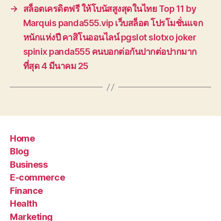
→
สล็อตเครดิตฟรี ให้โบนัสสูงสุดในไทย Top 11 by
Marquis panda555.vip เว็บสล็อต โปรโมชั่นแจก
หนักแห่งปี คาสิโนออนไลน์ pgslot slotxo joker
spinix panda555 คนบอกต่อกันปากต่อปากมาก
ที่สุด 4 มีนาคม 25
Home
Blog
Business
E-commerce
Finance
Health
Marketing