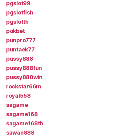
pgslot99
pgslotfish
pgslotth
pokbet
punpro777
puntaek77
pussy888
pussy888fun
pussy888win
rockstar66m
royal558
sagame
sagame168
sagame168th
sawan888