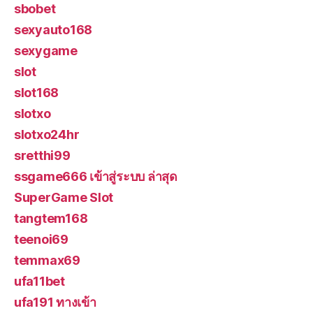
sbobet
sexyauto168
sexygame
slot
slot168
slotxo
slotxo24hr
sretthi99
ssgame666 เข้าสู่ระบบ ล่าสุด
SuperGame Slot
tangtem168
teenoi69
temmax69
ufa11bet
ufa191 ทางเข้า