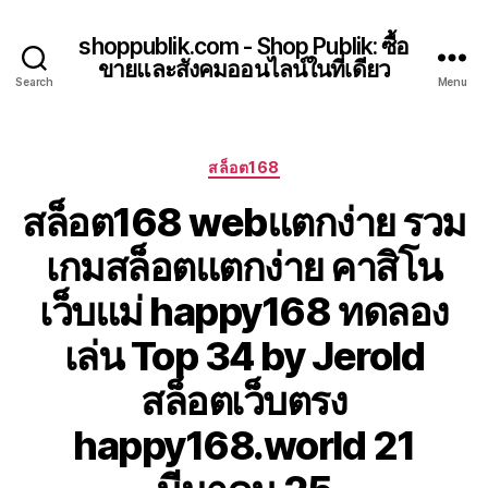
shoppublik.com - Shop Publik: ซื้อ
ขายและสังคมออนไลน์ในที่เดียว
Search
Menu
Categories
สล็อต168
สล็อต168 webแตกง่าย รวม
เกมสล็อตแตกง่าย คาสิโน
เว็บแม่ happy168 ทดลอง
เล่น Top 34 by Jerold
สล็อตเว็บตรง
happy168.world 21