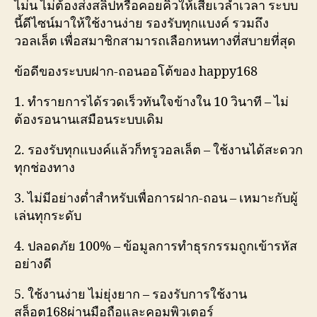
ไม่น ไม่ต้องส่งสลิปหรือคอยคิวให้เสียเวล่ำเวลา ระบบ
นี้ดีไซน์มาให้ใช้งานง่าย รองรับทุกแบงค์ รวมถึง
วอลเล็ต เพื่อสมาชิกสามารถเลือกหนทางที่สบายที่สุด
ข้อดีของระบบฝาก-ถอนออโต้ของ happy168
1. ทำรายการได้รวดเร็วทันใจข้างใน 10 วินาที – ไม่
ต้องรอนานเสมือนระบบเดิม
2. รองรับทุกแบงค์แล้วก็ทรูวอลเล็ต – ใช้งานได้สะดวก
ทุกช่องทาง
3. ไม่มีอย่างต่ำสำหรับเพื่อการฝาก-ถอน – เหมาะกับผู้
เล่นทุกระดับ
4. ปลอดภัย 100% – ข้อมูลการทำธุรกรรมถูกเข้ารหัส
อย่างดี
5. ใช้งานง่าย ไม่ยุ่งยาก – รองรับการใช้งาน
สล็อต168ผ่านมือถือและคอมพิวเตอร์