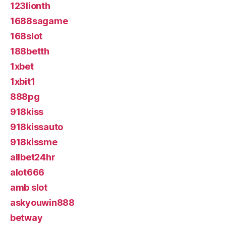
123lionth
1688sagame
168slot
188betth
1xbet
1xbit1
888pg
918kiss
918kissauto
918kissme
allbet24hr
alot666
amb slot
askyouwin888
betway