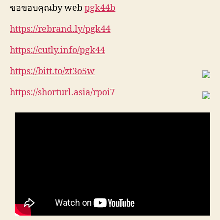
ขอขอบคุณby web
pgk44b
https://rebrand.ly/pgk44
https://cutly.info/pgk44
https://bitt.to/zt3o5w
https://shorturl.asia/rpoi7