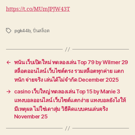
https://t.co/MUmJPJW43T
pgk44b
,
ปั่นสล็อต
Tags
←
พนัน เว็บเปิดใหม่ ทดลองเล่น Top 79 by Wilmer 29
สล็อตออนไลน์ เว็บไซต์ตรง รวมสล็อตทุกค่าย แตก
หนัก จ่ายจริง เล่นได้ไม่จำกัด December 2025
→
casino เว็บใหญ่ ทดลองเล่น Top 15 by Manie 3
แทงบอลออนไลน์ เว็บไซต์แตกง่าย แทงบอลยังไงให้
มีเหตุผล ไม่ใช่เดาสุ่ม วิธีคิดแบบคนเล่นจริง
November 25