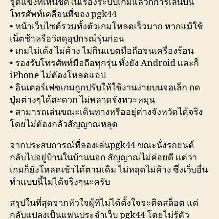
จุดแข็งที่เห็นชัดในเรื่องระบบเกมแล้วก็การเล่นบน
โทรศัพท์เคลื่อนที่ของ pgk44
• หน้าเว็บไซต์รวมทั้งตัวเกมโหลดเร็วมาก หากแม้ใช้
เน็ตช้าหรือวัสดุอุปกรณ์รุ่นก่อน
• เกมไม่เด้ง ไม่ค้าง ไม่กินแบตมือถือจนเครื่องร้อน
• รองรับโทรศัพท์มือถือทุกรุ่น ทั้งยัง Android และก็
iPhone ไม่ต้องโหลดแอป
• อินเตอร์เฟซเกมถูกปรับให้ใช้งานง่ายบนจอเล็ก กด
ปุ่มต่างๆได้สะดวก ไม่พลาดจังหวะหมุน
• สามารถเล่นขณะเดินทางหรืออยู่ต่างจังหวัดได้จริง
โดยไม่ต้องกลัวสัญญาณหลุด
จากประสบการณ์ที่ลองเล่นpgk44 ขณะนั่งรถยนต์
กลับไปอยู่บ้านในบ้านนอก สัญญาณไม่ค่อยดี แต่ว่า
เกมก็ยังโหลดเข้าได้ตามเดิม ไม่หลุดไม่ค้าง ซึ่งเว็บอื่น
ทำแบบนี้ไม่ได้จริงๆนะครับ
สรุปในที่สุดจากหัวใจผู้ที่ไม่ได้ตั้งใจจะติดสล็อต แต่
กลับแปลงเป็นแฟนประจำเว็บ pgk44 โดยไม่รู้ตัว