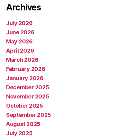
Archives
July 2026
June 2026
May 2026
April 2026
March 2026
February 2026
January 2026
December 2025
November 2025
October 2025
September 2025
August 2025
July 2025