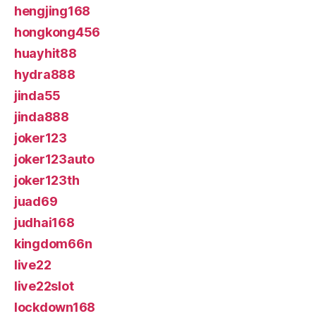
hengjing168
hongkong456
huayhit88
hydra888
jinda55
jinda888
joker123
joker123auto
joker123th
juad69
judhai168
kingdom66n
live22
live22slot
lockdown168