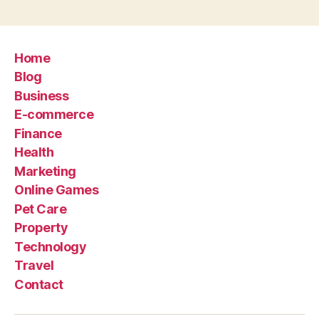
Home
Blog
Business
E-commerce
Finance
Health
Marketing
Online Games
Pet Care
Property
Technology
Travel
Contact