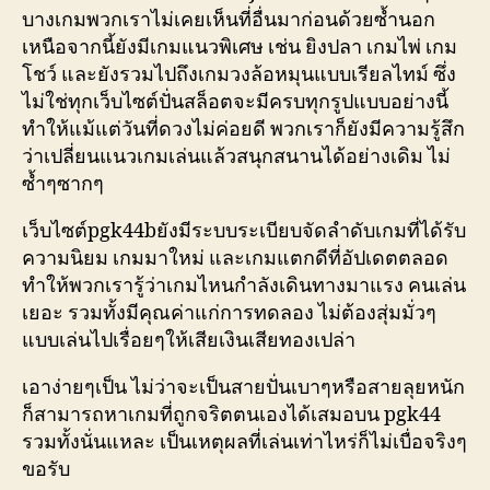
บางเกมพวกเราไม่เคยเห็นที่อื่นมาก่อนด้วยซ้ำนอก
เหนือจากนี้ยังมีเกมแนวพิเศษ เช่น ยิงปลา เกมไพ่ เกม
โชว์ และยังรวมไปถึงเกมวงล้อหมุนแบบเรียลไทม์ ซึ่ง
ไม่ใช่ทุกเว็บไซต์ปั่นสล็อตจะมีครบทุกรูปแบบอย่างนี้
ทำให้แม้แต่วันที่ดวงไม่ค่อยดี พวกเราก็ยังมีความรู้สึก
ว่าเปลี่ยนแนวเกมเล่นแล้วสนุกสนานได้อย่างเดิม ไม่
ซ้ำๆซากๆ
เว็บไซต์pgk44bยังมีระบบระเบียบจัดลำดับเกมที่ได้รับ
ความนิยม เกมมาใหม่ และเกมแตกดีที่อัปเดตตลอด
ทำให้พวกเรารู้ว่าเกมไหนกำลังเดินทางมาแรง คนเล่น
เยอะ รวมทั้งมีคุณค่าแก่การทดลอง ไม่ต้องสุ่มมั่วๆ
แบบเล่นไปเรื่อยๆให้เสียเงินเสียทองเปล่า
เอาง่ายๆเป็น ไม่ว่าจะเป็นสายปั่นเบาๆหรือสายลุยหนัก
ก็สามารถหาเกมที่ถูกจริตตนเองได้เสมอบน pgk44
รวมทั้งนั่นแหละ เป็นเหตุผลที่เล่นเท่าไหร่ก็ไม่เบื่อจริงๆ
ขอรับ