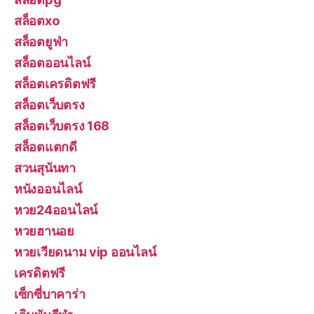
สล็อตxo
สล็อตยูฟ่า
สล็อตออนไลน์
สล็อตเครดิตฟรี
สล็อตเว็บตรง
สล็อตเว็บตรง 168
สล็อตแตกดี
สวนสุนันทา
หนังออนไลน์
หวย24ออนไลน์
หวยฮานอย
หวยเวียดนาม vip ออนไลน์
เครดิตฟรี
เซ็กซี่บาคาร่า