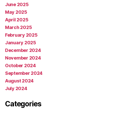
June 2025
May 2025
April 2025
March 2025
February 2025
January 2025
December 2024
November 2024
October 2024
September 2024
August 2024
July 2024
Categories