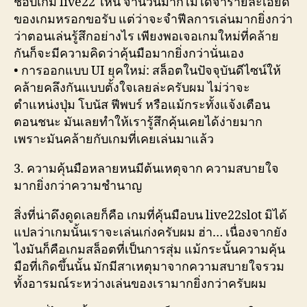
ชอบเกม live22 ไหน จำนวนมากไม่ได้จำรายละเอียด
ของเกมหรอกขอรับ แต่ว่าจะจำฟีลการเล่นมากยิ่งกว่า
ว่าตอนเล่นรู้สึกอย่างไร เพียงพอเจอเกมใหม่ที่คล้าย
กันก็จะมีความคิดว่าคุ้นมือมากยิ่งกว่านั่นเอง
• การออกแบบ UI ยุคใหม่: สล็อตในปัจจุบันดีไซน์ให้
คล้ายคลึงกันแบบตั้งใจเลยล่ะครับผม ไม่ว่าจะ
ตำแหน่งปุ่ม โบนัส ฟีพบร์ หรือแม้กระทั้งแจ้งเตือน
ตอนชนะ มันเลยทำให้เรารู้สึกคุ้นเคยได้ง่ายมาก
เพราะมันคล้ายกับเกมที่เคยเล่นมาแล้ว
3. ความคุ้นมือหลายหนมีต้นเหตุจาก ความสบายใจ
มากยิ่งกว่าความชำนาญ
สิ่งที่น่าดึงดูดเลยก็คือ เกมที่คุ้นมือบน live22slot มิได้
แปลว่าเกมนั้นเราจะเล่นเก่งครับผม ฮ่า… เนื่องจากยัง
ไงมันก็คือเกมสล็อตที่เป็นการสุ่ม แม้กระนั้นความคุ้น
มือที่เกิดขึ้นนั้น มักมีสาเหตุมาจากความสบายใจรวม
ทั้งอารมณ์ระหว่างเล่นของเรามากยิ่งกว่าครับผม