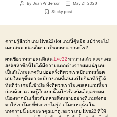
By
Juan Anderson
May 21, 2026
Post
Post
author
date
Sticky post
ความรู้สึกว่า เกม live22slot เกมนี้คุ้นมือ แม้ว่าจะไม่
เคยเล่นมาก่อนก็ตาม เป็นผลมาจากอะไร?
ผมเชื่อว่าหลายคนที่เล่น
live22
มานานแล้ว คงจะเคย
สงสัยหัวข้อนี้ไม่ได้มีความแตกต่างจากผมแน่ๆ เคย
เป็นกันไหมนะครับ บ่อยครั้งที่พวกเราเปิดเกมสล็อต
เกมใหม่ๆขึ้นมา จะมีบางเกมที่เล่นแค่ไม่กี่นาทีก็รู้ได้
ทันทีว่า เกมนี้เข้ามือ ทั้งที่พวกเราไม่เคยเล่นเกมนี้มา
ก่อนด้วย ความรู้สึกแบบนี้ไม่ใช่เรื่องบังเอิญครับผม
เนื่องจากมันเกี่ยวกับหลายสิ่งหลายอย่างที่เกมส่งต่อ
มาให้เราโดยที่พวกเราไม่รู้ตัว โดยเหตุนั้น ใน
บทความนี้ ผมจะพาคุณมาดูเลยว่า เกม live22 ที่ให้