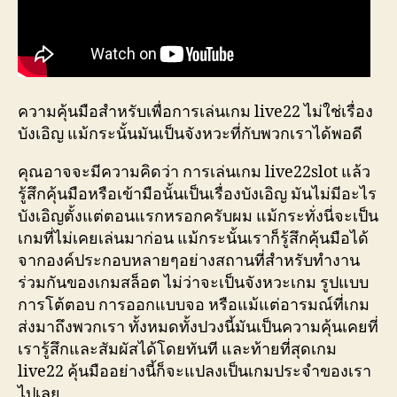
ความคุ้นมือสำหรับเพื่อการเล่นเกม live22 ไม่ใช่เรื่อง
บังเอิญ แม้กระนั้นมันเป็นจังหวะที่กับพวกเราได้พอดี
คุณอาจจะมีความคิดว่า การเล่นเกม live22slot แล้ว
รู้สึกคุ้นมือหรือเข้ามือนั้นเป็นเรื่องบังเอิญ มันไม่มีอะไร
บังเอิญตั้งแต่ตอนแรกหรอกครับผม แม้กระทั่งนี่จะเป็น
เกมที่ไม่เคยเล่นมาก่อน แม้กระนั้นเราก็รู้สึกคุ้นมือได้
จากองค์ประกอบหลายๆอย่างสถานที่สำหรับทำงาน
ร่วมกันของเกมสล็อต ไม่ว่าจะเป็นจังหวะเกม รูปแบบ
การโต้ตอบ การออกแบบจอ หรือแม้แต่อารมณ์ที่เกม
ส่งมาถึงพวกเรา ทั้งหมดทั้งปวงนี้มันเป็นความคุ้นเคยที่
เรารู้สึกและสัมผัสได้โดยทันที และท้ายที่สุดเกม
live22 คุ้นมืออย่างนี้ก็จะแปลงเป็นเกมประจำของเรา
ไปเลย