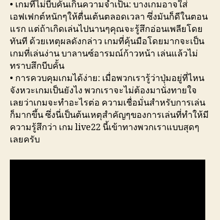
• เกมที่ไม่บีบคั้นเกินความจำเป็น: บางเกมอาจใส่
เอฟเฟกต์หนักๆให้ตื่นเต้นตลอดเวลา ซึ่งมันก็ดีในตอน
แรก แต่ถ้าเกิดเล่นไปนานๆคุณจะรู้สึกอ่อนเพลียโดย
ทันที ด้วยเหตุผลดังกล่าว เกมที่คุ้นมือโดยมากจะเป็น
เกมที่เล่นง่าน บาลานซ์อารมณ์ก้าวหน้า เล่นแล้วไม่
ทราบสึกบีบคั้น
• การควบคุมเกมได้ง่าย: เมื่อพวกเรารู้ว่าปุ่มอยู่ที่ไหน
จังหวะเกมเป็นยังไง พวกเราจะไม่ต้องมานั่งทายใจ
เลยว่าเกมจะทำอะไรต่อ ความเชื่อมั่นสำหรับการเล่น
ก็มากขึ้น ซึ่งนี่เป็นต้นเหตุสำคัญๆของการเล่นที่ทำให้มี
ความรู้สึกว่า เกม live22 นี้เข้าทางพวกเราแบบสุดๆ
เลยครับ