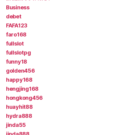
Business
debet
FAFA123
faro168
fullslot
fullslotpg
funny18
golden456
happy168
hengjing168
hongkong456
huayhit88
hydra888
jinda55
jinda888