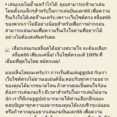
• เล่นแบบไม่ย้ำผลกำไรได้: คุณสามารถเข้ามาเล่น
โดยตั้งงบเล็กๆสำหรับในการเล่นปั่นแตก66 เพื่อความ
รื่นเริงใจได้เลยจ๊านะครับ เพราะเว็บไซต์ตรง สล็อต66
ของพวกเราไม่มีอย่างน้อยสำหรับเพื่อการฝากถอน
สามารถเล่นเกมเพื่อความรื่นเริงใจตามที่อยากได้
อย่างไม่ต้องสงสัยครับผม
เลือกเล่นเกมสล็อตได้อย่างสบายใจ จะต้องเลือก
สล็อต66 เพียงแค่นั้น! เว็บไซต์ตรงแท้ 100% ที่
เยี่ยมที่สุดในไทย สมัครเลย!
มองเห็นไหมนะครับว่า การเริ่มต้นเล่นpgslot กับเรา
เว็บไซต์ตรงไม่ผ่านเอเย่นต์นั้น ตอบรับทุกความอยาก
ของคุณได้มากขนาดไหน ถ้าหากคุณเป็นคนใจร้อน
ต้องการเล่นเกมเร็ว มีเวลาสำหรับในการเล่นไม่นาน
นัก เราก็มีเกมpgslot มากมายให้ท่านเลือกอีกเยอะ
ตอบปัญหาทุกความอยากของคุณได้แบบชิวๆแน่นอน
หรือถ้าหากคุณอยากเล่นเกมปั่นแตก66 เพื่อความ