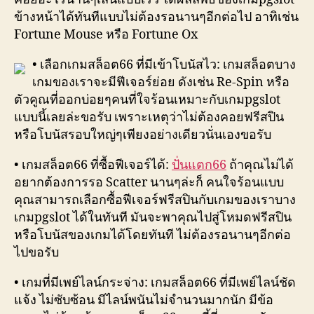
ข้างหน้าได้ทันทีแบบไม่ต้องรอนานๆอีกต่อไป อาทิเช่น
Fortune Mouse หรือ Fortune Ox
• เลือกเกมสล็อต66 ที่มีเข้าโบนัสไว: เกมสล็อตบาง
เกมของเราจะมีฟีเจอร์ย่อย ดังเช่น Re-Spin หรือ
ตัวคูณที่ออกบ่อยๆคนที่ใจร้อนเหมาะกับเกมpgslot
แบบนี้เลยล่ะขอรับ เพราะเหตุว่าไม่ต้องคอยฟรีสปิน
หรือโบนัสรอบใหญ่ๆเพียงอย่างเดียวนั่นเองขอรับ
• เกมสล็อต66 ที่ซื้อฟีเจอร์ได้:
ปั่นแตก66
ถ้าคุณไม่ได้
อยากต้องการรอ Scatter นานๆล่ะก็ คนใจร้อนแบบ
คุณสามารถเลือกซื้อฟีเจอร์ฟรีสปินกับเกมของเราบาง
เกมpgslot ได้ในทันที มันจะพาคุณไปสู่โหมดฟรีสปิน
หรือโบนัสของเกมได้โดยทันที ไม่ต้องรอนานๆอีกต่อ
ไปขอรับ
• เกมที่มีเพย์ไลน์กระจ่าง: เกมสล็อต66 ที่มีเพย์ไลน์ชัด
แจ้ง ไม่ซับซ้อน มีไลน์พนันไม่จำนวนมากนัก มีข้อ