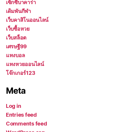
เซ็กซี่บาคาร่า
เดิมพันกีฬา
เว็บคาสิโนออนไลน์
เว็บซื้อหวย
เว็บสล็อต
เศรษฐี99
แทงบอล
แทงหวยออนไลน์
โจ๊กเกอร์123
Meta
Log in
Entries feed
Comments feed