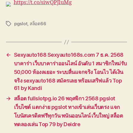
https://t.co/siwQPJluMg
pgslot
,
สล็อต66
Tags
←
Sexyauto168 Sexyauto168s.com 7 ธ.ค. 2568
บาคาร่า เว็บบาคาร่าออนไลน์ อันดับ 1 สมาชิกใหม่รับ
50,000 ห้องลเยอะ ระบบลื่นแจกจริง โอนไว ได้เงิน
จริง sexyauto168 สมัครเลย พร้อมเสริฟแล้ว Top
61 by Kandi
→
สล็อต fullslotpg.io 26 พฤศจิกา 2568 pgslot
เว็บไซต์ แตกง่าย pgslot ทางเข้าเล่นเว็บตรง แจก
โบนัสเครดิตฟรีทุกวัน พนันออนไลน์ เว็บใหญ่ สล็อต
ทดลองเล่น Top 79 by Deidre