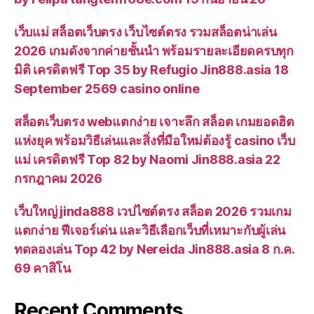
เว็บแม่ สล็อตเว็บตรง เว็บไซต์ตรง รวมสล็อตน่าเล่น
2026 เกมดังจากค่ายชั้นนำ พร้อมรายละเอียดครบทุก
มิติ เครดิตฟรี Top 35 by Refugio Jin888.asia 18
September 2569 casino online
สล็อตเว็บตรง webแตกง่าย เจาะลึก สล็อต เกมยอดฮิต
แห่งยุค พร้อมวิธีเล่นและสิ่งที่มือใหม่ต้องรู้ casino เว็บ
แม่ เครดิตฟรี Top 82 by Naomi Jin888.asia 22
กรกฎาคม 2026
เว็บใหญ่ jinda888 เวปไซต์ตรง สล็อต 2026 รวมเกม
แตกง่าย ฟีเจอร์เด่น และวิธีเลือกเว็บที่เหมาะกับผู้เล่น
ทดลองเล่น Top 42 by Nereida Jin888.asia 8 ก.ค.
69 คาสิโน
Recent Comments