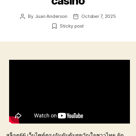
casino
By
Juan Anderson
October 7, 2025
Post
Post
author
date
Sticky post
สล็อต66 เว็บไซต์ตรงอันดับต้นๆขวัญใจชาวไทย จัด