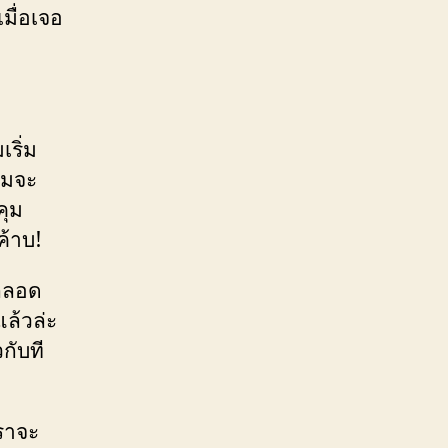
มื่อเจอ
เริ่ม
ผมจะ
คุม
ค้าบ!
ะตลอด
แล้วล่ะ
กับที
ราจะ