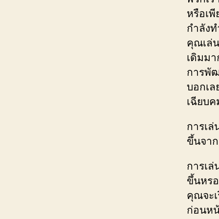
หรือเพี
กำลังท
คุณเล่
เดิมมา
การพัฒ
บอกเลย
เฉียบค
การเล่
ขึ้นจาก
การเล่
ขึ้นหร
คุณจะเร
ก่อนหน