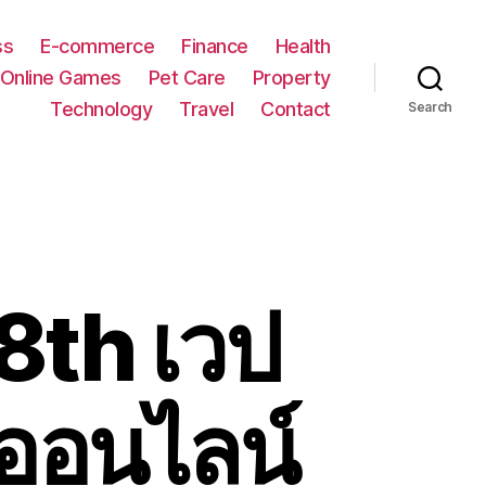
ss
E-commerce
Finance
Health
Online Games
Pet Care
Property
Technology
Travel
Contact
Search
8th เวป
าออนไลน์