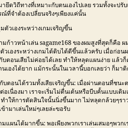
นมายึดวิถีทางที่เหมาะกับตนเองไปเลย รวมทั้งจะปรับเ
ณ์ที่จำต้องเปลี่ยนจริงๆเพียงแค่นั้น
มคุมตัวเองระหว่างเกมเจริญขึ้น
ความก้าวหน้าเล่น sagame168 ของผมสูงที่สุดก็คือ ผม
ัวเองระหว่างเกมได้ดิบได้ดีขึ้นแล้วครับ เมื่อก่อน
กับตอนเสียไม่ค่อยได้เลย ทำให้หลุดแผนง่าย แล้วก็
ตนเองได้ยาก แม้กระนั้นในเวลานี้บอกเลยว่า ก็มาดิ
อกับตอนได้รวมทั้งเสียเจริญขึ้น: เมื่อผ่านตอนที่ชน
ต่อเนื่องมา เราจะเริ่มไม่ตื่นเต้นหรือบีบคั้นแบบเดิม
ทำให้การตัดสินใจนั้นนิ่งขึ้นมาก ไม่หลุดกล้วยๆราว
่เข้ามาเล่นใหม่ๆเลยล่ะขอรับ
ตามแผนได้มากขึ้น: พอเพียงพวกเราเล่นเสมอๆพวกเ