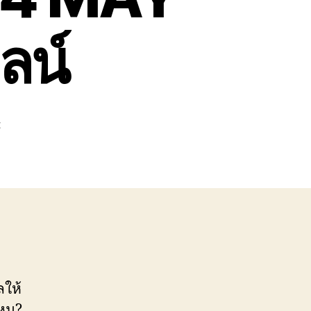
ลน์
t
ลให้
ไหม?