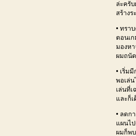
ล่ะครับ
สร้างร
• ทราบ
ตอนเกม
มองหาจั
ผมถนัด
• เริ่ม
พอเล่นไ
เล่นที่
และก็เด
• ลดกา
แผนไปๆ
ผมก็พบ