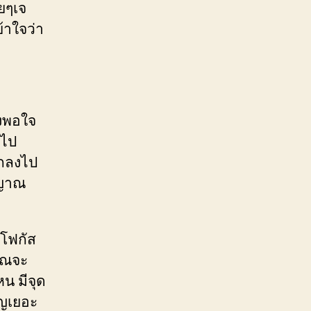
อยๆเจ
้าใจว่า
งพอใจ
นไป
ึกลงไป
ญญาณ
ะโฟกัส
คุณจะ
หน มีจุด
ิญเยอะ