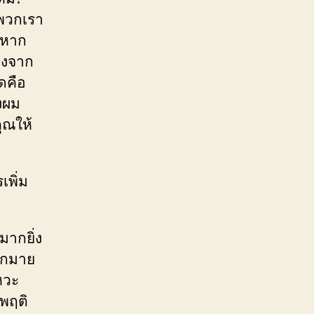
 พวกเรา
 หาก
างจาก
ดคือ
งผม
ุณให้
เพิ่ม
มากยิ่ง
ากมาย
งหวะ
ะพฤติ