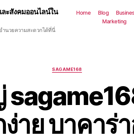
ยและสังคมออนไลน์ใน
Home
Blog
Busine
Marketing
งอำนวยความสะดวกได้ที่นี่
Categories
SAGAME168
ญ่ sagame16
ง่าย บาคาร่