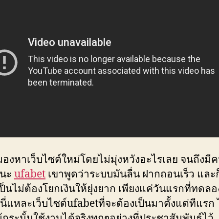
มมองหาเว็บไซต์ใหม่โดยไม่มุ่งหวังอะไรเลย จนถึงมี
้แนะ
ufabet
เขาพูดว่าระบบมันลื่น ฝากถอนเร็ว และก็
็นไม่ต้องโยกเงินให้ยุ่งยาก เพียงแค่วันแรกที่ทดลอ
่า นี่แหละเว็บไซต์ufabetที่จะต้องเป็นมาตั้งแต่ทีแรก 
ม้กระนั้นใช้งานได้จริงทุกๆอย่างที่ประชาสัมพันธ์ไว้