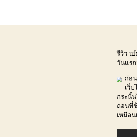
a
รีวิว u
วันแรกท
ก่อน
เว็บ
กระนั้
ถอนที่
เหมือน