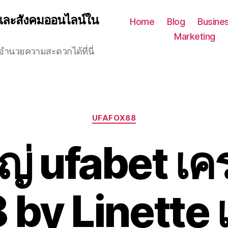
ยและสังคมออนไลน์ใน
Home
Blog
Busine
Marketing
งอำนวยความสะดวกได้ที่นี่
Categories
UFAFOX88
ญ่ ufabet เค
 by Linette 