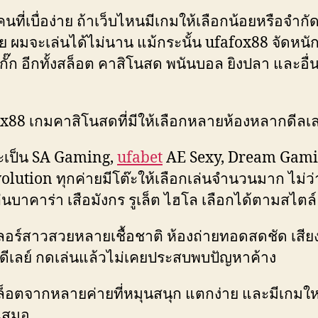
นที่เบื่อง่าย ถ้าเว็บไหนมีเกมให้เลือกน้อยหรือจำกัด
่าย ผมจะเล่นได้ไม่นาน แม้กระนั้น ufafox88 จัดหนัก
ั๊ก อีกทั้งสล็อต คาสิโนสด พนันบอล ยิงปลา และอื่
ox88 เกมคาสิโนสดที่มีให้เลือกหลายห้องหลากดีลเล
จะเป็น SA Gaming,
ufabet
AE Sexy, Dream Gam
volution ทุกค่ายมีโต๊ะให้เลือกเล่นจำนวนมาก ไม่ว
่นบาคาร่า เสือมังกร รูเล็ต ไฮโล เลือกได้ตามสไตล์
ลอร์สาวสวยหลายเชื้อชาติ ห้องถ่ายทอดสดชัด เสีย
ีดีเลย์ กดเล่นแล้วไม่เคยประสบพบปัญหาค้าง
ล็อตจากหลายค่ายที่หมุนสนุก แตกง่าย และมีเกมให
เสมอ