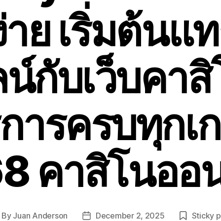
่าย เริ่มต้นแ
น์กับเว็บคาส
ิการครบทุกเก
8 คาสิโนออน
By
Juan Anderson
December 2, 2025
Sticky 
ost
Post