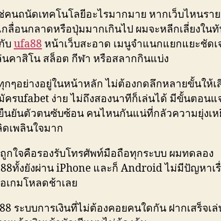
ช่คนถนัดเทคโนโลยีอะไรมากมาย หากเว็บไหนรา
กลื่อนกลาดหรือปุ่มมากเกินไป ผมจะหลีกเลี่ยงในทัน
กับ
ufa88
หน้าเว็บสะอาด เมนูจำแนกแยกแยะชัดเ
่นคาสิโน สล็อต กีฬา หรือสลากกินแบ่ง
งทุกๆอย่างอยู่ในหน้าหลัก ไม่ต้องกดลึกหลายขั้นให้เส
ัครufabet ง่าย ไม่ถึงสองนาทีก็เล่นได้ มีขั้นตอนแ
ยืนยันตัวตนซับซ้อน คนไหนกันแน่ที่กลัวความยุ่งเห
พลิดเพลินใจมาก
ที่ถูกใจคือรองรับโทรศัพท์มือถือทุกระบบ ผมทดลอง
88ทั้งยังผ่าน iPhone และก็ Android ไม่มีปัญหาเร
ือเกมโหลดช้าเลย
88 ระบบการเงินที่ไม่ต้องคอยคนใดกัน ฝากเสร็จเล่