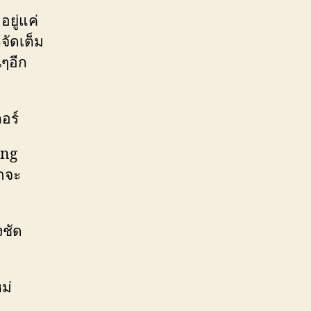
อยู่แค่
จัดเต็ม
นๆอีก
อร์
ing
่าจะ
งชัด
ม่