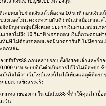
อนแล้วเงินเข้าบัญชีแบบไม่ต้องลุ้น
นที่เคยพบเว็บฝากเงินแล้วต้องรอ 10 นาที ถอนเงินแล
ปส่งแอดไม่น คงจะทราบกันดีว่ามันน่าเบื่อมากแค่
ขจัดปัญหากลุ่มนี้ทิ้งหมด ผมฝากเงินผ่านแอปธนาคา
สในเวลาไม่ถึง 10 วินาที พอกดถอน เงินก็กระดอนฝา
นทันที ไม่ต้องรอคอยแอดมินกดการันตี ไม่มีความเสี
จะตกหล่น
งufafox88 ถอนหลายรอบ ทั้งยังยอดเล็กและก็ยอด
0,000 บาท ระบบก็ยังดำเนินการได้ไวไม่มีสะดุด ซึ่ง
มั่นใจได้ว่า เว็บไซต์แห่งนี้ไม่ได้เพียงแค่ดูดีทีแรกๆ
นระบบเขาแข็งแรงจริง
ากหลายของเกมใน ufafox88 ที่ทำให้คุณไม่เบื่อแ
ละวัน