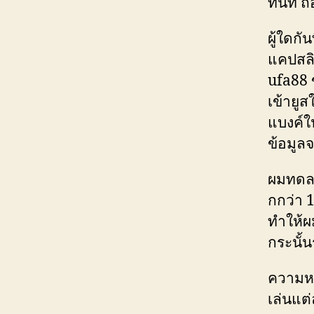
ทันที ถ
ผู้ใดกั
แคปสลิ
ufa88 
เข้ายู
แบงค์ใ
ข้อมูล
ผมทดลอ
กกว่า 1
ทำให้ผม
กระนั้
ความหล
เล่นแต่