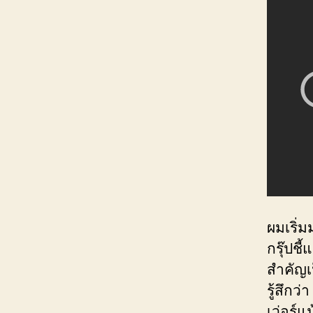
ผมเริ่
กรุ๊ปชี
สำคัญเป
รู้สึกว
เว่อร์แ