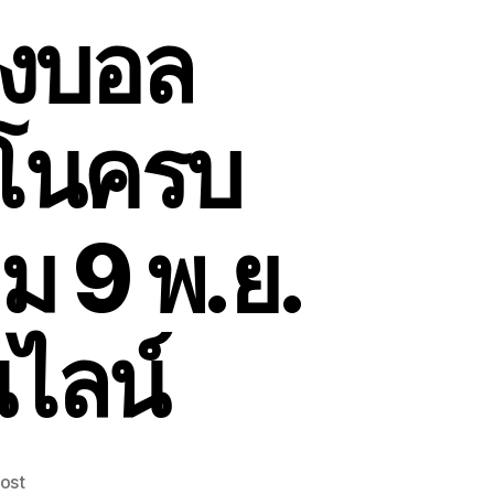
ทงบอล
ิโนครบ
ม 9 พ.ย.
ไลน์
post