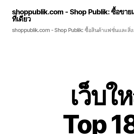
shoppublik.com - Shop Publik: ซื้อขา
ที่เดียว
shoppublik.com - Shop Publik: ซื้อสินค้าแฟชั่นและสิ่
เว็บให
Top 18