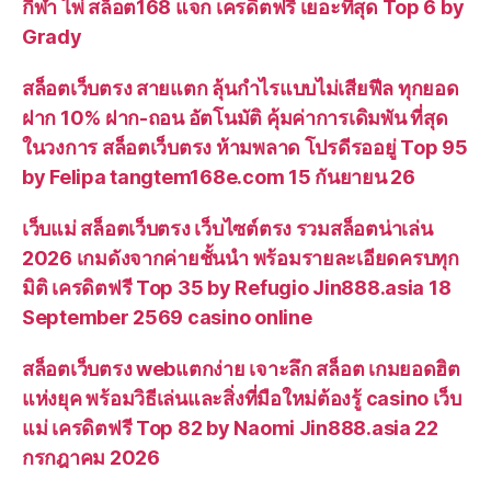
กีฬา ไพ่ สล็อต168 แจก เครดิตฟรี เยอะที่สุด Top 6 by
Grady
สล็อตเว็บตรง สายแตก ลุ้นกำไรแบบไม่เสียฟีล ทุกยอด
ฝาก 10% ฝาก-ถอน อัตโนมัติ คุ้มค่าการเดิมพัน ที่สุด
ในวงการ สล็อตเว็บตรง ห้ามพลาด โปรดีรออยู่ Top 95
by Felipa tangtem168e.com 15 กันยายน 26
เว็บแม่ สล็อตเว็บตรง เว็บไซต์ตรง รวมสล็อตน่าเล่น
2026 เกมดังจากค่ายชั้นนำ พร้อมรายละเอียดครบทุก
มิติ เครดิตฟรี Top 35 by Refugio Jin888.asia 18
September 2569 casino online
สล็อตเว็บตรง webแตกง่าย เจาะลึก สล็อต เกมยอดฮิต
แห่งยุค พร้อมวิธีเล่นและสิ่งที่มือใหม่ต้องรู้ casino เว็บ
แม่ เครดิตฟรี Top 82 by Naomi Jin888.asia 22
กรกฎาคม 2026