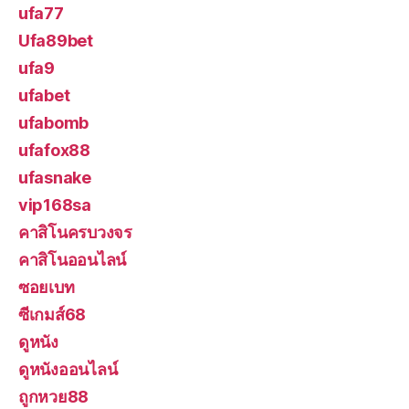
ufa77
Ufa89bet
ufa9
ufabet
ufabomb
ufafox88
ufasnake
vip168sa
คาสิโนครบวงจร
คาสิโนออนไลน์
ซอยเบท
ซีเกมส์68
ดูหนัง
ดูหนังออนไลน์
ถูกหวย88