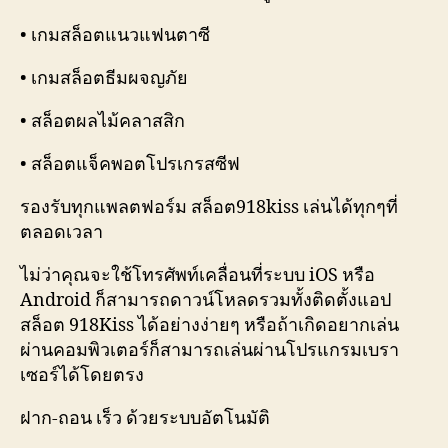
• เกมสล็อตแนวแฟนตาซี
• เกมสล็อตธีมผจญภัย
• สล็อตผลไม้คลาสสิก
• สล็อตแจ็คพอตโปรเกรสซีฟ
รองรับทุกแพลตฟอร์ม สล็อต918kiss เล่นได้ทุกๆที่
ตลอดเวลา
ไม่ว่าคุณจะใช้โทรศัพท์เคลื่อนที่ระบบ iOS หรือ
Android ก็สามารถดาวน์โหลดรวมทั้งติดตั้งแอป
สล็อต 918Kiss ได้อย่างง่ายๆ หรือถ้าเกิดอยากเล่น
ผ่านคอมพิวเตอร์ก็สามารถเล่นผ่านโปรแกรมเบรา
เซอร์ได้โดยตรง
ฝาก-ถอน เร็ว ด้วยระบบอัตโนมัติ