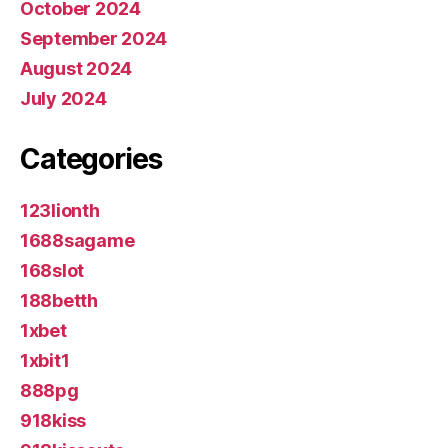
October 2024
September 2024
August 2024
July 2024
Categories
123lionth
1688sagame
168slot
188betth
1xbet
1xbit1
888pg
918kiss