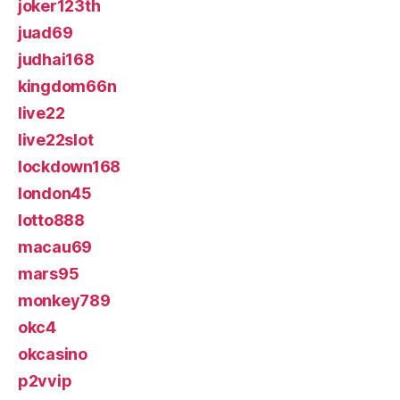
joker123th
juad69
judhai168
kingdom66n
live22
live22slot
lockdown168
london45
lotto888
macau69
mars95
monkey789
okc4
okcasino
p2vvip