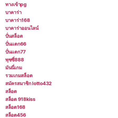
ทางเข้าpg
บาคาร่า
บาคาร่า168
บาคาร่าออนไลน์
ปั่นสล็อต
ปั่นแตก66
ปั่นแตก77
พุซซี่888
มันนี่เกม
รวมเกมสล็อต
สมัครสมาชิก lotto432
สล็อต
สล็อต 918kiss
สล็อต168
สล็อต456