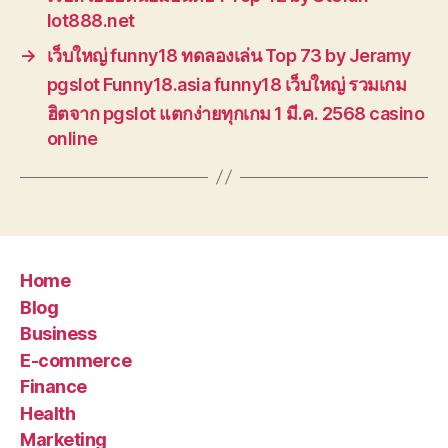
lot888.net
→
เว็บใหญ่ funny18 ทดลองเล่น Top 73 by Jeramy
pgslot Funny18.asia funny18 เว็บใหญ่ รวมเกม
ฮิตจาก pgslot แตกง่ายทุกเกม 1 มี.ค. 2568 casino
online
Home
Blog
Business
E-commerce
Finance
Health
Marketing