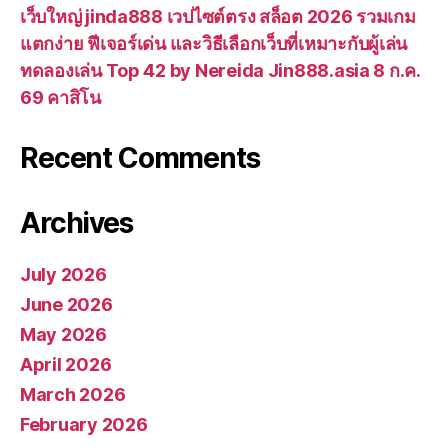
เว็บใหญ่ jinda888 เวปไซต์ตรง สล็อต 2026 รวมเกม
แตกง่าย ฟีเจอร์เด่น และวิธีเลือกเว็บที่เหมาะกับผู้เล่น
ทดลองเล่น Top 42 by Nereida Jin888.asia 8 ก.ค.
69 คาสิโน
Recent Comments
Archives
July 2026
June 2026
May 2026
April 2026
March 2026
February 2026