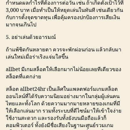
กำหนดผลกำไรที่ต้องการต่อวัน เช่น ถ้าเกิดตั้งเป้าไว้ที่
3,000 บาท เมื่อทำเป็นให้หยุดเล่นในทันที เช่นเดียวกัน
กับการตั้งจุดขาดทุน เพื่อคุ้มครองปกป้องการเสียเงิน
มากจนเกินไป
5. อย่าเล่นด้วยอารมณ์
ถ้าแพ้ชิดกันหลายตา ควรจะพักผ่อนก่อน แล้วกลับมา
เล่นใหม่เมื่อร่าเริงแจ่มใสขึ้น
allbet มีเกมสล็อตให้เลือกมากไม่น้อยเลยทีเดียวของ
สล็อตที่แตกง่าย
สล็อต allbet24hr เป็นเลิศในแพลตฟอร์มเกมสล็อต
ออนไลน์ที่ได้รับความนิยมอย่างมากในกลุ่มผู้เล่นคน
ไทยและทั้งโลก ด้วยความมากมายหลายของเกมที่มี
ให้เลือกเล่นมาก รวมทั้งระบบที่ดีไซน์มาให้เข้าใจง่าย
ใช้งานสะดวก และรองรับทั้งยังบนมือถือแล้วก็
คอมพิวเตอร์ ทั้งยังมีชื่อเสียงในฐานะศูนย์รวมเกม