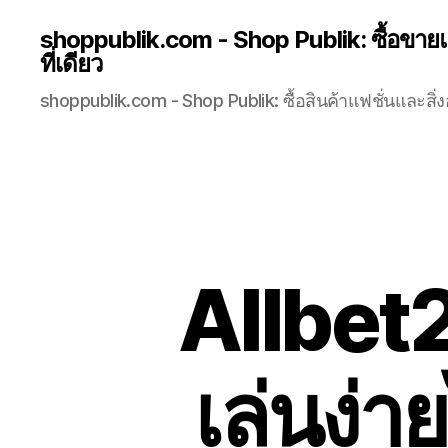
shoppublik.com - Shop Publik: ซื้อขา
ที่เดียว
shoppublik.com - Shop Publik: ซื้อสินค้าแฟชั่นและสิ่
Allbet2
เล่นง่า