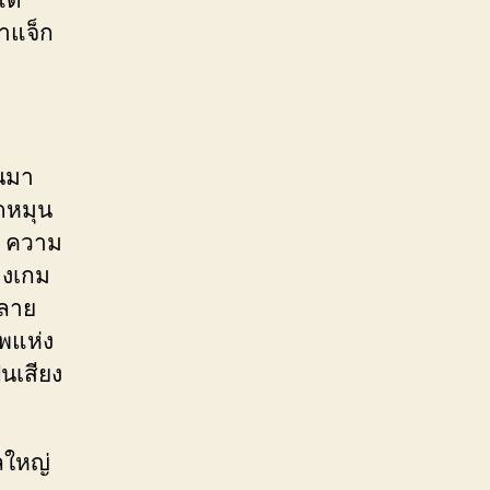
ด้”
้าแจ็ก
านมา
กดหมุน
ว! ความ
ของเกม
หลาย
พแห่ง
นเสียง
ัลใหญ่