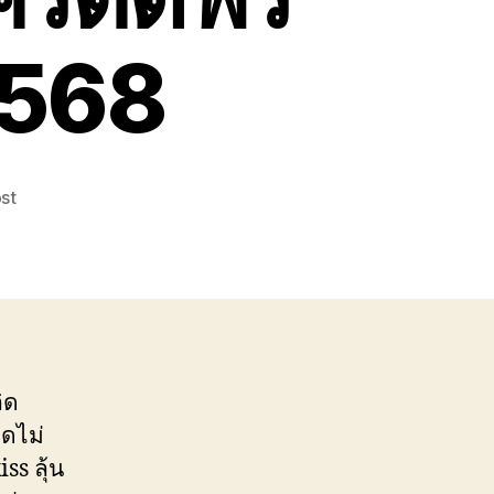
2568
st
ิด
ุดไม่
ss ลุ้น