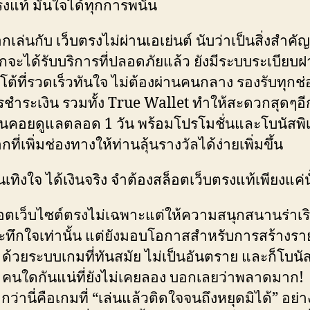
รงแท้ มั่นใจได้ทุกการพนัน
กเล่นกับ เว็บตรงไม่ผ่านเอเย่นต์ นับว่าเป็นสิ่งสำคั
จะได้รับบริการที่ปลอดภัยแล้ว ยังมีระบบระเบียบฝ
ต้ที่รวดเร็วทันใจ ไม่ต้องผ่านคนกลาง รองรับทุกช่
ชำระเงิน รวมทั้ง True Wallet ทำให้สะดวกสุดๆอีกท
านคอยดูแลตลอด 1 วัน พร้อมโปรโมชั่นและโบนัสพิ
ที่เพิ่มช่องทางให้ท่านลุ้นรางวัลได้ง่ายเพิ่มขึ้น
ันเทิงใจ ได้เงินจริง จำต้องสล็อตเว็บตรงแท้เพียงแค่น
อตเว็บไซต์ตรงไม่เฉพาะแต่ให้ความสนุกสนานร่าเร
ทึกใจเท่านั้น แต่ยังมอบโอกาสสำหรับการสร้างราย
 ด้วยระบบเกมที่ทันสมัย ไม่เป็นอันตราย และก็โบนัส
น คนใดกันแน่ที่ยังไม่เคยลอง บอกเลยว่าพลาดมาก!
ากว่านี่คือเกมที่ “เล่นแล้วติดใจจนถึงหยุดมิได้” อย่า