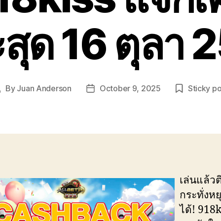
ะสุด 16 ตุลา 
By
Juan Anderson
October 9, 2025
Sticky po
Post
Post
author
date
เล่นแล้วต
กระทั่งหย
ได้! 918ki