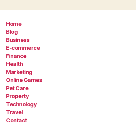
Home
Blog
Business
E-commerce
Finance
Health
Marketing
Online Games
Pet Care
Property
Technology
Travel
Contact