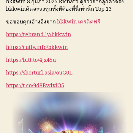
bkkwin 8 กุมภา 2025 Richard ดูรีวิวจากลูกค้าจริง
bkkwinคิดจะลงทุนทั้งทีต้องที่นี่เท่านั้น Top 13
ขอขอบคุณอ้างอิงจาก
bkkwin เครดิตฟรี
https://rebrand.ly/bkkwin
https://cutly.info/bkkwin
https://bitt.to/4jx45u
https://shorturl.asia/ouG0L
https://t.co/9d8BwlvlO5