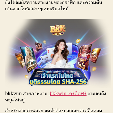
ยังได้สัมผัสความสวยงามของกราฟิก และความตื่น
เต้นจากโบนัสต่างๆแบบเรียลไทม์
bkkwin สายภาพงาม:
bkkwin เครดิตฟรี
งามจนถึง
หยุดไม่อยู่
สำหรับสายภาพสวย ผมจำต้องบอกเลยว่า สล็อตสด