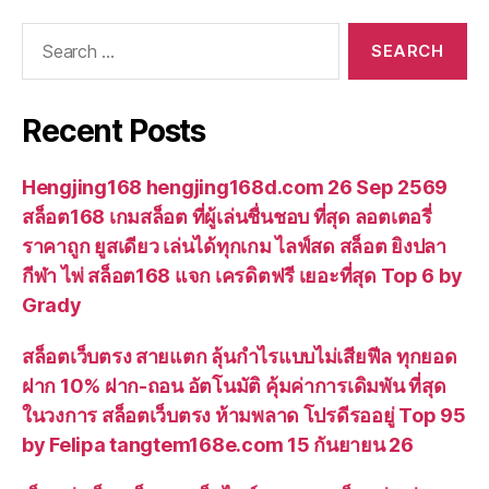
Search
for:
Recent Posts
Hengjing168 hengjing168d.com 26 Sep 2569
สล็อต168 เกมสล็อต ที่ผู้เล่นชื่นชอบ ที่สุด ลอตเตอรี่
ราคาถูก ยูสเดียว เล่นได้ทุกเกม ไลฟ์สด สล็อต ยิงปลา
กีฬา ไพ่ สล็อต168 แจก เครดิตฟรี เยอะที่สุด Top 6 by
Grady
สล็อตเว็บตรง สายแตก ลุ้นกำไรแบบไม่เสียฟีล ทุกยอด
ฝาก 10% ฝาก-ถอน อัตโนมัติ คุ้มค่าการเดิมพัน ที่สุด
ในวงการ สล็อตเว็บตรง ห้ามพลาด โปรดีรออยู่ Top 95
by Felipa tangtem168e.com 15 กันยายน 26