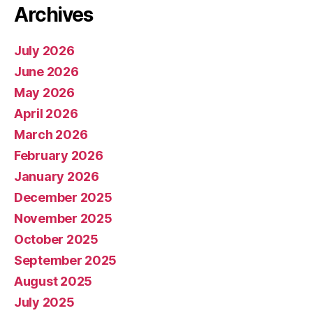
Archives
July 2026
June 2026
May 2026
April 2026
March 2026
February 2026
January 2026
December 2025
November 2025
October 2025
September 2025
August 2025
July 2025