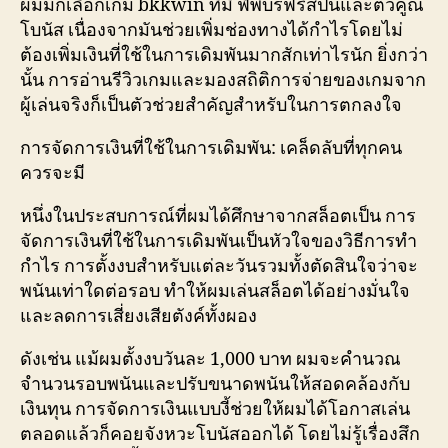
ผมมักเลือกเกม bkkwin ที่มี ฟีพบร์ฟรีสปินและตัวคูณ
โบนัส เนื่องจากมันช่วยเพิ่มช่องทางได้กำไรโดยไม่
ต้องเพิ่มเงินที่ใช้ในการเดิมพันมากสักเท่าไรนัก ยิ่งกว่า
นั้น การอ่านรีวิวเกมและมองสถิติการจ่ายของเกมจาก
ผู้เล่นจริงก็เป็นตัวช่วยสำคัญสำหรับในการตกลงใจ
การจัดการเงินที่ใช้ในการเดิมพัน: เคล็ดลับที่ทุกคน
ควรจะมี
หนึ่งในประสบการณ์ที่ผมได้ศึกษาจากสล็อตเป็น การ
จัดการเงินที่ใช้ในการเดิมพันเป็นหัวใจของวิธีการทำ
กำไร การตั้งงบสำหรับแต่ละวันรวมทั้งตัดสินใจว่าจะ
พนันเท่าใดต่อรอบ ทำให้ผมเล่นสล็อตได้อย่างมั่นใจ
และลดการเสี่ยงเสียตังค์ทั้งผอง
ดังเช่น แม้ผมตั้งงบวันละ 1,000 บาท ผมจะคำนวณ
จำนวนรอบพนันและปรับขนาดพนันให้สอดคล้องกับ
เงินทุน การจัดการเงินแบบงี้ช่วยให้ผมได้โอกาสเล่น
ตลอดแล้วก็คอยจังหวะโบนัสออกได้ โดยไม่รู้เรื่องสึก