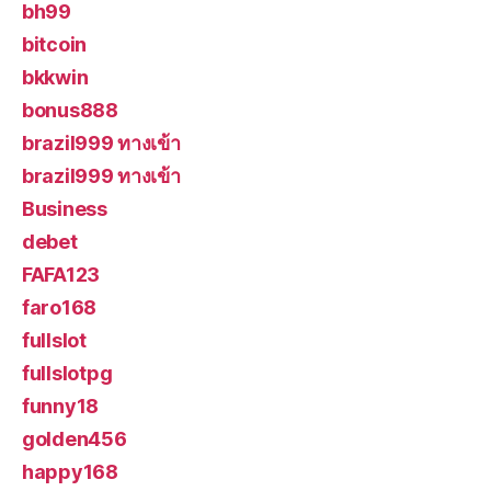
bh99
bitcoin
bkkwin
bonus888
brazil999 ทางเข้า
brazil999 ทางเข้า
Business
debet
FAFA123
faro168
fullslot
fullslotpg
funny18
golden456
happy168