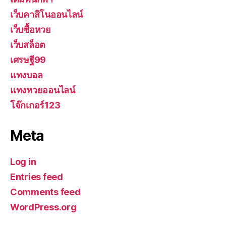
เว็บคาสิโนออนไลน์
เว็บซื้อหวย
เว็บสล็อต
เศรษฐี99
แทงบอล
แทงหวยออนไลน์
โจ๊กเกอร์123
Meta
Log in
Entries feed
Comments feed
WordPress.org