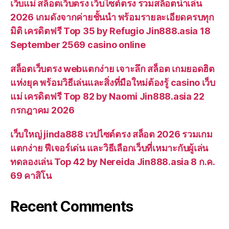
เว็บแม่ สล็อตเว็บตรง เว็บไซต์ตรง รวมสล็อตน่าเล่น
2026 เกมดังจากค่ายชั้นนำ พร้อมรายละเอียดครบทุก
มิติ เครดิตฟรี Top 35 by Refugio Jin888.asia 18
September 2569 casino online
สล็อตเว็บตรง webแตกง่าย เจาะลึก สล็อต เกมยอดฮิต
แห่งยุค พร้อมวิธีเล่นและสิ่งที่มือใหม่ต้องรู้ casino เว็บ
แม่ เครดิตฟรี Top 82 by Naomi Jin888.asia 22
กรกฎาคม 2026
เว็บใหญ่ jinda888 เวปไซต์ตรง สล็อต 2026 รวมเกม
แตกง่าย ฟีเจอร์เด่น และวิธีเลือกเว็บที่เหมาะกับผู้เล่น
ทดลองเล่น Top 42 by Nereida Jin888.asia 8 ก.ค.
69 คาสิโน
Recent Comments