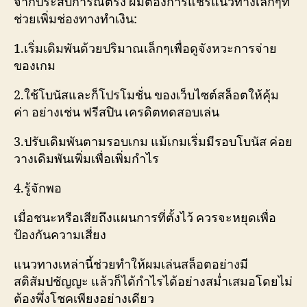
จากประสบการณ์ตรง ผมต้องการแชร์แนวทางเล็กๆที่
ช่วยเพิ่มช่องทางทำเงิน:
1.เริ่มเดิมพันด้วยปริมาณเล็กๆเพื่อดูจังหวะการจ่าย
ของเกม
2.ใช้โบนัสและก็โปรโมชั่น ของเว็บไซต์สล็อตให้คุ้ม
ค่า อย่างเช่น ฟรีสปิน เครดิตทดสอบเล่น
3.ปรับเดิมพันตามรอบเกม แม้เกมเริ่มมีรอบโบนัส ค่อย
วางเดิมพันเพิ่มเพื่อเพิ่มกำไร
4.รู้จักพอ
เมื่อชนะหรือเสียถึงแผนการที่ตั้งไว้ ควรจะหยุดเพื่อ
ป้องกันความเสี่ยง
แนวทางเหล่านี้ช่วยทำให้ผมเล่นสล็อตอย่างมี
สติสัมปชัญญะ แล้วก็ได้กำไรได้อย่างสม่ำเสมอโดยไม่
ต้องพึ่งโชคเพียงอย่างเดียว