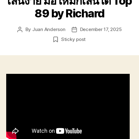
เล่นง่าย มือใหม่ก็เล่นได้ Top
89 by Richard
By
Juan Anderson
December 17, 2025
Post
Post
author
date
Sticky post