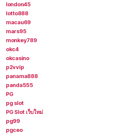
london45
lotto888
macau69
mars95
monkey789
okc4
okcasino
p2vvip
panama888
panda555
PG
pg slot
PG Slot เว็บใหม่
pg99
pgceo