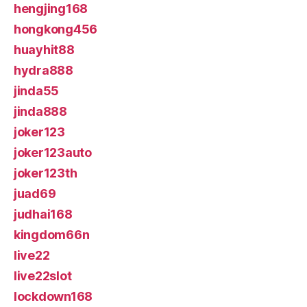
hengjing168
hongkong456
huayhit88
hydra888
jinda55
jinda888
joker123
joker123auto
joker123th
juad69
judhai168
kingdom66n
live22
live22slot
lockdown168