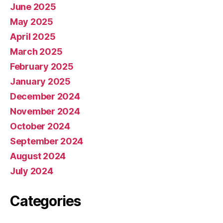
June 2025
May 2025
April 2025
March 2025
February 2025
January 2025
December 2024
November 2024
October 2024
September 2024
August 2024
July 2024
Categories