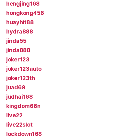
hengjing168
hongkong456
huayhit88
hydra888
jinda55
jinda888
joker123
joker123auto
joker123th
juad69
judhai168
kingdom66n
live22
live22slot
lockdown168