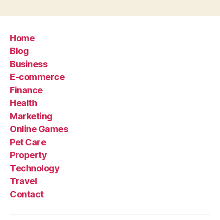
Home
Blog
Business
E-commerce
Finance
Health
Marketing
Online Games
Pet Care
Property
Technology
Travel
Contact