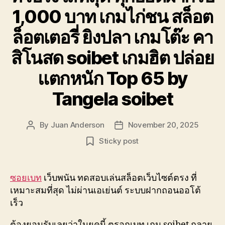
1,000 บาท เกมไก่ชน สล็อต
ล็อตเตอรี่ ยิงปลา เกมโต๊ะ คา
สิโนสด soibet เกมฮิต ปล่อย
แตกหนัก Top 65 by
Tangela soibet
By
Juan Anderson
November 20, 2025
Post
Post
author
date
Sticky post
ซอยเบท
เว็บพนัน ทดสอบเล่นสล็อตเว็บไซต์ตรง ที่
เหมาะสมที่สุด ไม่ผ่านเอเย่นต์ ระบบฝากถอนออโต้
เร็ว
ต้องยอมรับเลยว่าในยุคนี้ ตรอกเบท เกม soibet กลาย