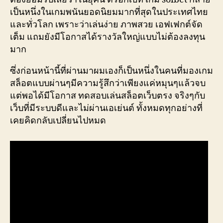
เป็นหนึ่งในเกมพนันยอดนิยมมากที่สุดในประเทศไทย
และทั่วโลก เพราะว่าเล่นง่าย ภาพสวย เอฟเฟกต์จัด
เต็ม แถมยังมีโอกาสได้รางวัลใหญ่แบบไม่ต้องลงทุน
มาก
ซึ่งก่อนหน้านี้ที่ผ่านมาผมเองก็เป็นหนึ่งในคนที่มองเกม
สล็อตแบบผ่านๆมีความรู้สึกว่าเพียงแค่หมุนๆแล้วจบ
แต่พอได้มีโอกาส ทดสอบเล่นสล็อตเว็บตรง จริงๆกับ
เว็บที่มีระบบดีและไม่ผ่านเอเย่นต์ ทั้งหมดทุกอย่างที่
เคยคิดกลับเปลี่ยนไปหมด