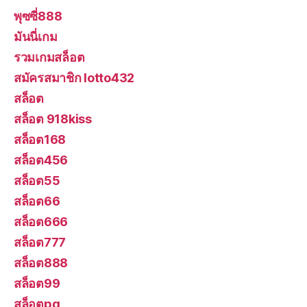
พุซซี่888
มันนี่เกม
รวมเกมสล็อต
สมัครสมาชิก lotto432
สล็อต
สล็อต 918kiss
สล็อต168
สล็อต456
สล็อต55
สล็อต66
สล็อต666
สล็อต777
สล็อต888
สล็อต99
สล็อตpg