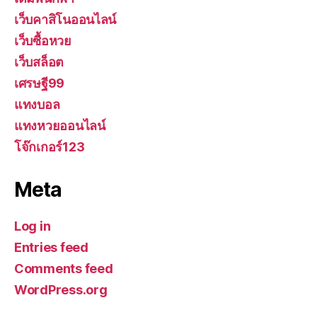
เว็บคาสิโนออนไลน์
เว็บซื้อหวย
เว็บสล็อต
เศรษฐี99
แทงบอล
แทงหวยออนไลน์
โจ๊กเกอร์123
Meta
Log in
Entries feed
Comments feed
WordPress.org