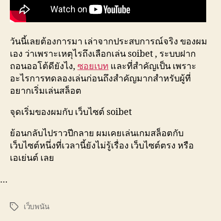
วันนี้เลยต้องการมา เล่าจากประสบการณ์จริง ของผม
เอง ว่าเพราะเหตุไรถึงเลือกเล่น soibet , ระบบฝาก
ถอนออโต้ดียังไง,
ซอยเบท
และที่สำคัญเป็น เพราะ
อะไรการทดลองเล่นก่อนถึงสำคัญมากสำหรับผู้ที่
อยากเริ่มเล่นสล็อต
จุดเริ่มของผมกับ เว็บไซต์ soibet
ย้อนกลับไปราวปีกลาย ผมเคยเล่นเกมสล็อตกับ
เว็บไซต์หนึ่งที่เวลานี้ยังไม่รู้เรื่อง เว็บไซต์ตรง หรือ
เอเย่นต์ เลย
…
เว็บพนัน
Tags