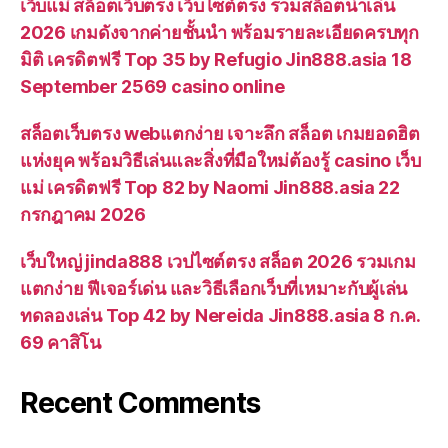
เว็บแม่ สล็อตเว็บตรง เว็บไซต์ตรง รวมสล็อตน่าเล่น
2026 เกมดังจากค่ายชั้นนำ พร้อมรายละเอียดครบทุก
มิติ เครดิตฟรี Top 35 by Refugio Jin888.asia 18
September 2569 casino online
สล็อตเว็บตรง webแตกง่าย เจาะลึก สล็อต เกมยอดฮิต
แห่งยุค พร้อมวิธีเล่นและสิ่งที่มือใหม่ต้องรู้ casino เว็บ
แม่ เครดิตฟรี Top 82 by Naomi Jin888.asia 22
กรกฎาคม 2026
เว็บใหญ่ jinda888 เวปไซต์ตรง สล็อต 2026 รวมเกม
แตกง่าย ฟีเจอร์เด่น และวิธีเลือกเว็บที่เหมาะกับผู้เล่น
ทดลองเล่น Top 42 by Nereida Jin888.asia 8 ก.ค.
69 คาสิโน
Recent Comments