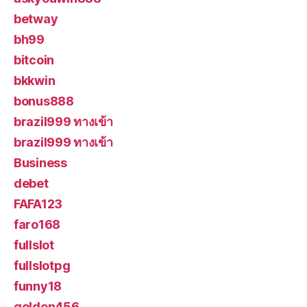
betway
bh99
bitcoin
bkkwin
bonus888
brazil999 ทางเข้า
brazil999 ทางเข้า
Business
debet
FAFA123
faro168
fullslot
fullslotpg
funny18
golden456