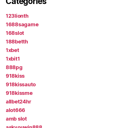
Categories
123lionth
1688sagame
168slot
188betth
1xbet
1xbit1
888pg
918kiss
918kissauto
918kissme
allbet24hr
alot666
amb slot
askyouwin888