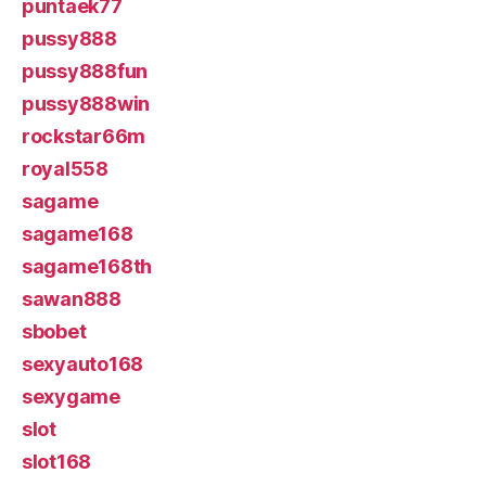
puntaek77
pussy888
pussy888fun
pussy888win
rockstar66m
royal558
sagame
sagame168
sagame168th
sawan888
sbobet
sexyauto168
sexygame
slot
slot168