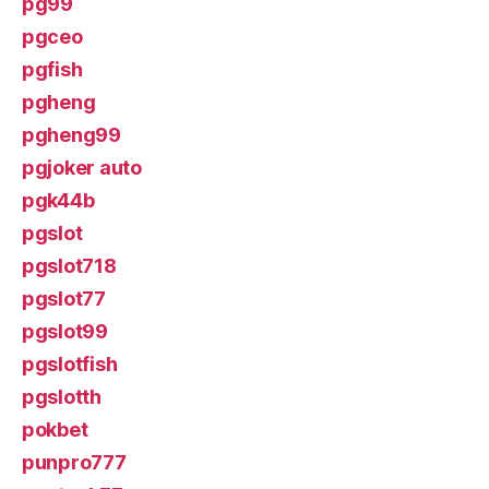
pg99
pgceo
pgfish
pgheng
pgheng99
pgjoker auto
pgk44b
pgslot
pgslot718
pgslot77
pgslot99
pgslotfish
pgslotth
pokbet
punpro777