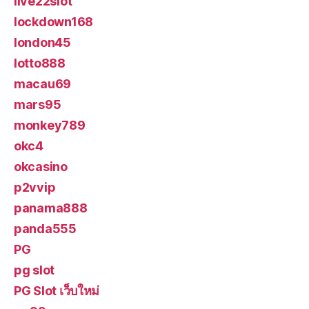
live22slot
lockdown168
london45
lotto888
macau69
mars95
monkey789
okc4
okcasino
p2vvip
panama888
panda555
PG
pg slot
PG Slot เว็บใหม่