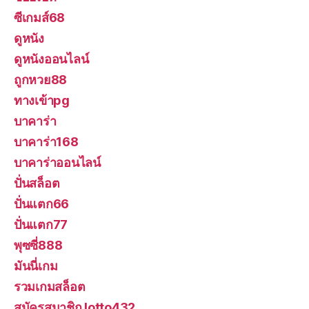
ซีเกมส์68
ดูหนัง
ดูหนังออนไลน์
ถูกหวย88
ทางเข้าpg
บาคาร่า
บาคาร่า168
บาคาร่าออนไลน์
ปั่นสล็อต
ปั่นแตก66
ปั่นแตก77
พุซซี่888
มันนี่เกม
รวมเกมสล็อต
สมัครสมาชิก lotto432