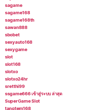
sagame
sagame168
sagame168th
sawan888
sbobet
sexyauto168
sexygame
slot
slot168
slotxo
slotxo24hr
sretthi99
ssgame666 เข้าสู่ระบบ ล่าสุด
SuperGame Slot
tangtem168