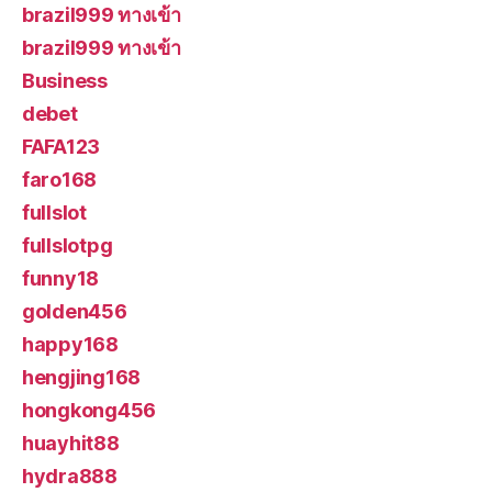
brazil999 ทางเข้า
brazil999 ทางเข้า
Business
debet
FAFA123
faro168
fullslot
fullslotpg
funny18
golden456
happy168
hengjing168
hongkong456
huayhit88
hydra888