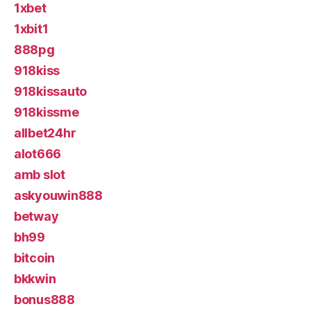
1xbet
1xbit1
888pg
918kiss
918kissauto
918kissme
allbet24hr
alot666
amb slot
askyouwin888
betway
bh99
bitcoin
bkkwin
bonus888