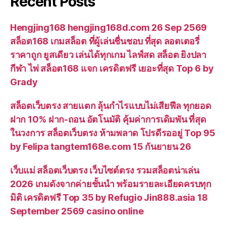
Recent Posts
Hengjing168 hengjing168d.com 26 Sep 2569
สล็อต168 เกมสล็อต ที่ผู้เล่นชื่นชอบ ที่สุด ลอตเตอรี่
ราคาถูก ยูสเดียว เล่นได้ทุกเกม ไลฟ์สด สล็อต ยิงปลา
กีฬา ไพ่ สล็อต168 แจก เครดิตฟรี เยอะที่สุด Top 6 by
Grady
สล็อตเว็บตรง สายแตก ลุ้นกำไรแบบไม่เสียฟีล ทุกยอด
ฝาก 10% ฝาก-ถอน อัตโนมัติ คุ้มค่าการเดิมพัน ที่สุด
ในวงการ สล็อตเว็บตรง ห้ามพลาด โปรดีรออยู่ Top 95
by Felipa tangtem168e.com 15 กันยายน 26
เว็บแม่ สล็อตเว็บตรง เว็บไซต์ตรง รวมสล็อตน่าเล่น
2026 เกมดังจากค่ายชั้นนำ พร้อมรายละเอียดครบทุก
มิติ เครดิตฟรี Top 35 by Refugio Jin888.asia 18
September 2569 casino online