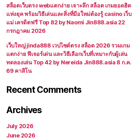
สล็อตเว็บตรง webแตกง่าย เจาะลึก สล็อต เกมยอดฮิต
แห่งยุค พร้อมวิธีเล่นและสิ่งที่มือใหม่ต้องรู้ casino เว็บ
แม่ เครดิตฟรี Top 82 by Naomi Jin888.asia 22
กรกฎาคม 2026
เว็บใหญ่ jinda888 เวปไซต์ตรง สล็อต 2026 รวมเกม
แตกง่าย ฟีเจอร์เด่น และวิธีเลือกเว็บที่เหมาะกับผู้เล่น
ทดลองเล่น Top 42 by Nereida Jin888.asia 8 ก.ค.
69 คาสิโน
Recent Comments
Archives
July 2026
June 2026