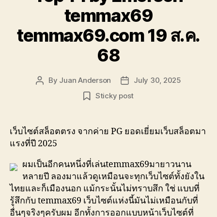
temmax69
temmax69.com 19 ส.ค.
68
By
Juan Anderson
July 30, 2025
Post
Post
author
date
Sticky post
เว็บไซต์สล็อตตรง จากค่าย PG ยอดเยี่ยมเว็บสล็อตมา
แรงที่ปี 2025
ผมเป็นอีกคนหนึ่งที่เล่นtemmax69มายาวนาน
หลายปี ลองมาแล้วดูเหมือนจะทุกเว็บไซต์ทั้งยังใน
ไทยและก็เมืองนอก แม้กระนั้นไม่ทราบสึก ใช่ แบบที่
รู้สึกกับ temmax69 เว็บไซต์แห่งนี้มันไม่เหมือนกับที่
อื่นๆจริงๆครับผม อีกทั้งการออกแบบหน้าเว็บไซต์ที่