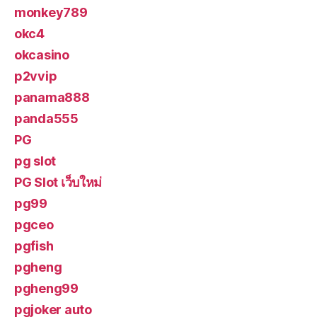
monkey789
okc4
okcasino
p2vvip
panama888
panda555
PG
pg slot
PG Slot เว็บใหม่
pg99
pgceo
pgfish
pgheng
pgheng99
pgjoker auto