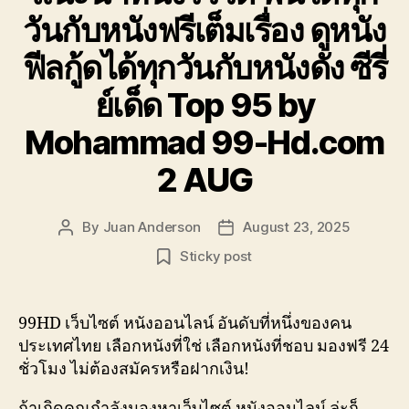
วันกับหนังฟรีเต็มเรื่อง ดูหนัง
ฟีลกู้ดได้ทุกวันกับหนังดัง ซีรี่
ย์เด็ด Top 95 by
Mohammad 99-Hd.com
2 AUG
By
Juan Anderson
August 23, 2025
Post
Post
author
date
Sticky post
99HD เว็บไซต์ หนังออนไลน์ อันดับที่หนึ่งของคน
ประเทศไทย เลือกหนังที่ใช่ เลือกหนังที่ชอบ มองฟรี 24
ชั่วโมง ไม่ต้องสมัครหรือฝากเงิน!
ถ้าเกิดคุณกำลังมองหาเว็บไซต์ หนังออนไลน์ ล่ะก็