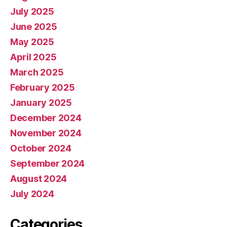
July 2025
June 2025
May 2025
April 2025
March 2025
February 2025
January 2025
December 2024
November 2024
October 2024
September 2024
August 2024
July 2024
Categories