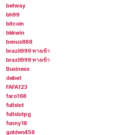
betway
bh99
bitcoin
bkkwin
bonus888
brazil999 ทางเข้า
brazil999 ทางเข้า
Business
debet
FAFA123
faro168
fullslot
fullslotpg
funny18
golden456