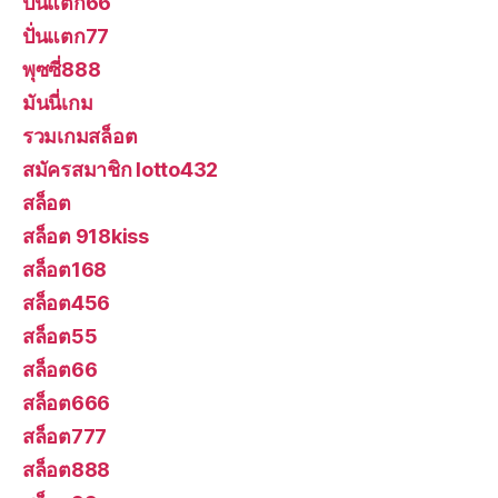
ปั่นแตก66
ปั่นแตก77
พุซซี่888
มันนี่เกม
รวมเกมสล็อต
สมัครสมาชิก lotto432
สล็อต
สล็อต 918kiss
สล็อต168
สล็อต456
สล็อต55
สล็อต66
สล็อต666
สล็อต777
สล็อต888