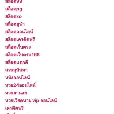
สล็อต99
สล็อตpg
สล็อตxo
สล็อตยูฟ่า
สล็อตออนไลน์
สล็อตเครดิตฟรี
สล็อตเว็บตรง
สล็อตเว็บตรง 168
สล็อตแตกดี
สวนสุนันทา
หนังออนไลน์
หวย24ออนไลน์
หวยฮานอย
หวยเวียดนาม vip ออนไลน์
เครดิตฟรี