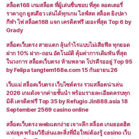
สล็อต168 เกมสล็อต ที่ผู้เล่นชื่นชอบ ที่สุด ลอตเตอรี่
ราคาถูก ยูสเดียว เล่นได้ทุกเกม ไลฟ์สด สล็อต ยิงปลา
กีฬา ไพ่ สล็อต168 แจก เครดิตฟรี เยอะที่สุด Top 6 by
Grady
สล็อตเว็บตรง สายแตก ลุ้นกำไรแบบไม่เสียฟีล ทุกยอด
ฝาก 10% ฝาก-ถอน อัตโนมัติ คุ้มค่าการเดิมพัน ที่สุด
ในวงการ สล็อตเว็บตรง ห้ามพลาด โปรดีรออยู่ Top 95
by Felipa tangtem168e.com 15 กันยายน 26
เว็บแม่ สล็อตเว็บตรง เว็บไซต์ตรง รวมสล็อตน่าเล่น
2026 เกมดังจากค่ายชั้นนำ พร้อมรายละเอียดครบทุก
มิติ เครดิตฟรี Top 35 by Refugio Jin888.asia 18
September 2569 casino online
สล็อตเว็บตรง webแตกง่าย เจาะลึก สล็อต เกมยอดฮิต
แห่งยุค พร้อมวิธีเล่นและสิ่งที่มือใหม่ต้องรู้ casino เว็บ