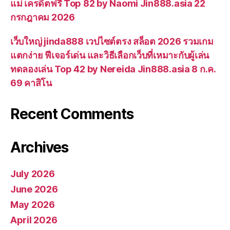
แม่ เครดิตฟรี Top 82 by Naomi Jin888.asia 22
กรกฎาคม 2026
เว็บใหญ่ jinda888 เวปไซต์ตรง สล็อต 2026 รวมเกม
แตกง่าย ฟีเจอร์เด่น และวิธีเลือกเว็บที่เหมาะกับผู้เล่น
ทดลองเล่น Top 42 by Nereida Jin888.asia 8 ก.ค.
69 คาสิโน
Recent Comments
Archives
July 2026
June 2026
May 2026
April 2026