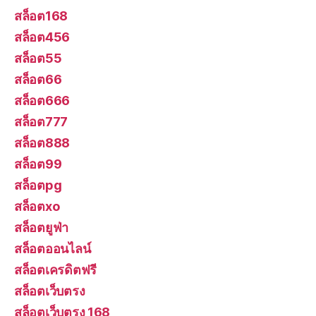
สล็อต168
สล็อต456
สล็อต55
สล็อต66
สล็อต666
สล็อต777
สล็อต888
สล็อต99
สล็อตpg
สล็อตxo
สล็อตยูฟ่า
สล็อตออนไลน์
สล็อตเครดิตฟรี
สล็อตเว็บตรง
สล็อตเว็บตรง 168