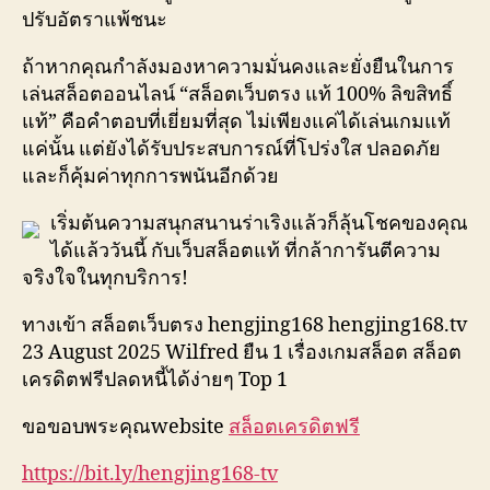
ปรับอัตราแพ้ชนะ
ถ้าหากคุณกำลังมองหาความมั่นคงและยั่งยืนในการ
เล่นสล็อตออนไลน์ “สล็อตเว็บตรง แท้ 100% ลิขสิทธิ์
แท้” คือคำตอบที่เยี่ยมที่สุด ไม่เพียงแค่ได้เล่นเกมแท้
แค่นั้น แต่ยังได้รับประสบการณ์ที่โปร่งใส ปลอดภัย
และก็คุ้มค่าทุกการพนันอีกด้วย
เริ่มต้นความสนุกสนานร่าเริงแล้วก็ลุ้นโชคของคุณ
ได้แล้ววันนี้ กับเว็บสล็อตแท้ ที่กล้าการันตีความ
จริงใจในทุกบริการ!
ทางเข้า สล็อตเว็บตรง hengjing168 hengjing168.tv
23 August 2025 Wilfred ยืน 1 เรื่องเกมสล็อต สล็อต
เครดิตฟรีปลดหนี้ได้ง่ายๆ Top 1
ขอขอบพระคุณwebsite
สล็อตเครดิตฟรี
https://bit.ly/hengjing168-tv