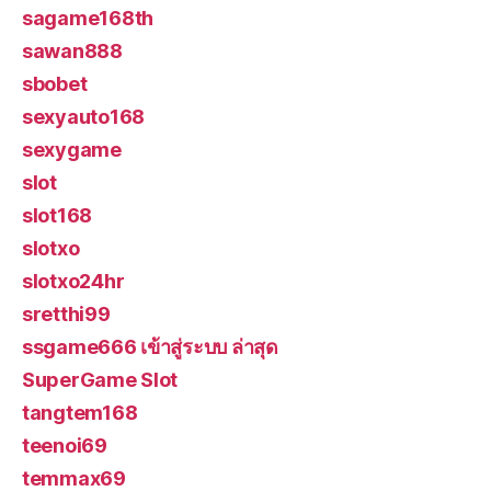
sagame168th
sawan888
sbobet
sexyauto168
sexygame
slot
slot168
slotxo
slotxo24hr
sretthi99
ssgame666 เข้าสู่ระบบ ล่าสุด
SuperGame Slot
tangtem168
teenoi69
temmax69