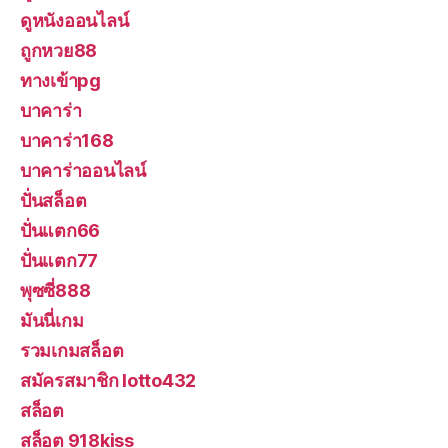
ดูหนังออนไลน์
ถูกหวย88
ทางเข้าpg
บาคาร่า
บาคาร่า168
บาคาร่าออนไลน์
ปั่นสล็อต
ปั่นแตก66
ปั่นแตก77
พุซซี่888
มันนี่เกม
รวมเกมสล็อต
สมัครสมาชิก lotto432
สล็อต
สล็อต 918kiss