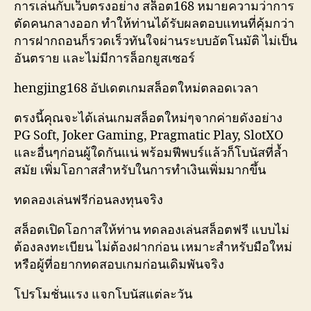
การเล่นกับเว็บตรงอย่าง สล็อต168 หมายความว่าการ
ตัดคนกลางออก ทำให้ท่านได้รับผลตอบแทนที่คุ้มกว่า
การฝากถอนก็รวดเร็วทันใจผ่านระบบอัตโนมัติ ไม่เป็น
อันตราย และไม่มีการล็อกยูสเซอร์
hengjing168 อัปเดตเกมสล็อตใหม่ตลอดเวลา
ตรงนี้คุณจะได้เล่นเกมสล็อตใหม่ๆจากค่ายดังอย่าง
PG Soft, Joker Gaming, Pragmatic Play, SlotXO
และอื่นๆก่อนผู้ใดกันแน่ พร้อมฟีพบร์แล้วก็โบนัสที่ล้ำ
สมัย เพิ่มโอกาสสำหรับในการทำเงินเพิ่มมากขึ้น
ทดลองเล่นฟรีก่อนลงทุนจริง
สล็อตเปิดโอกาสให้ท่าน ทดลองเล่นสล็อตฟรี แบบไม่
ต้องลงทะเบียน ไม่ต้องฝากก่อน เหมาะสำหรับมือใหม่
หรือผู้ที่อยากทดสอบเกมก่อนเดิมพันจริง
โปรโมชั่นแรง แจกโบนัสแต่ละวัน