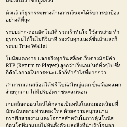
มั่นใจได้ว่า ข้อมูลส่วน
ตัวแล้วก็ธุรกรรมทางด้านการเงินจะได้รับการปกป้อง
อย่างดีที่สุด
ระบบฝาก-ถอนอัตโนมัติ รวดเร็วทันใจ ใช้งานง่าย ทำ
ธุรกรรมได้ในไม่กี่วินาที รองรับทุกแบงค์ชั้นนำและก็
ระบบ True Wallet
โบนัสแตกง่าย แจกจริงทุกวัน สล็อตเว็บตรงมักมีค่า
RTP (Return to Player) สูงกว่าเว็บเอเย่นต์ทั่วๆไป ซึ่ง
ก็คือโอกาสในการชนะแล้วก็ทำกำไรที่มากกว่า
สามารถเล่นสล็อตได้ฟรี โบนัสใหญ่แตก ปั่นสล็อตแตก
ง่ายทุกเกม ไม่มีปรับอัตราชนะแน่นอน
เกมสล็อตออนไลน์ได้กลายเป็นหนึ่งในเกมยอดนิยมที่
นักพนันหลายท่านหลงใหล ด้วยความสนุกสนาน
กราฟิกสวยงาม และโอกาสสำหรับในการลุ้นโบนัส
ก้อนโตที่มาแบบไม่ทันตั้งตัว และสิ่งที่น่าเร้าใจนอก