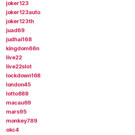
joker123
joker123auto
joker123th
juad69
judhai168
kingdom66n
live22
live22slot
lockdown168
london45
lotto888
macau69
mars95
monkey789
okc4