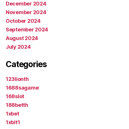
December 2024
November 2024
October 2024
September 2024
August 2024
July 2024
Categories
123lionth
1688sagame
168slot
188betth
1xbet
1xbit1