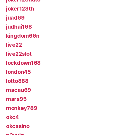
joker123th
juad69
judhai168
kingdom66n
live22
live22slot
lockdown168
london45
lotto888
macau69
mars95
monkey789
okc4
okcasino