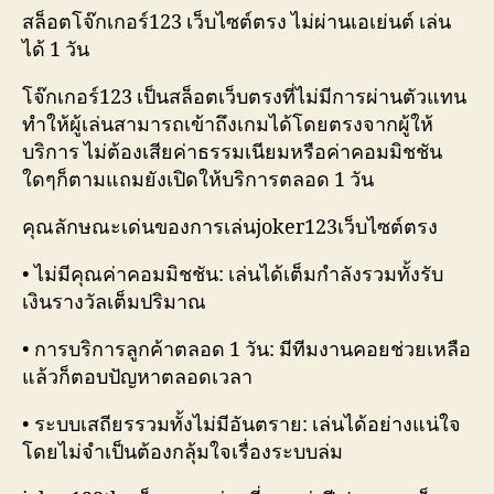
สล็อตโจ๊กเกอร์123 เว็บไซต์ตรง ไม่ผ่านเอเย่นต์ เล่น
ได้ 1 วัน
โจ๊กเกอร์123 เป็นสล็อตเว็บตรงที่ไม่มีการผ่านตัวแทน
ทำให้ผู้เล่นสามารถเข้าถึงเกมได้โดยตรงจากผู้ให้
บริการ ไม่ต้องเสียค่าธรรมเนียมหรือค่าคอมมิชชัน
ใดๆก็ตามแถมยังเปิดให้บริการตลอด 1 วัน
คุณลักษณะเด่นของการเล่นjoker123เว็บไซต์ตรง
• ไม่มีคุณค่าคอมมิชชัน: เล่นได้เต็มกำลังรวมทั้งรับ
เงินรางวัลเต็มปริมาณ
• การบริการลูกค้าตลอด 1 วัน: มีทีมงานคอยช่วยเหลือ
แล้วก็ตอบปัญหาตลอดเวลา
• ระบบเสถียรรวมทั้งไม่มีอันตราย: เล่นได้อย่างแน่ใจ
โดยไม่จำเป็นต้องกลุ้มใจเรื่องระบบล่ม