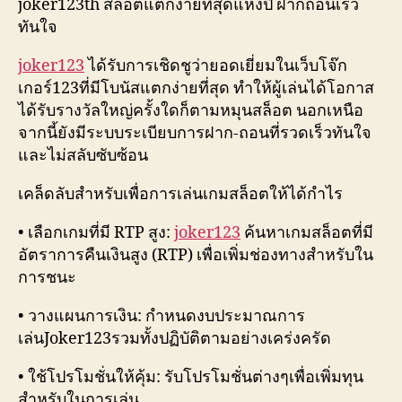
joker123th สล็อตแตกง่ายที่สุดแห่งปี ฝากถอนเร็ว
ทันใจ
joker123
ได้รับการเชิดชูว่ายอดเยี่ยมในเว็บโจ๊ก
เกอร์123ที่มีโบนัสแตกง่ายที่สุด ทำให้ผู้เล่นได้โอกาส
ได้รับรางวัลใหญ่ครั้งใดก็ตามหมุนสล็อต นอกเหนือ
จากนี้ยังมีระบบระเบียบการฝาก-ถอนที่รวดเร็วทันใจ
และไม่สลับซับซ้อน
เคล็ดลับสำหรับเพื่อการเล่นเกมสล็อตให้ได้กำไร
• เลือกเกมที่มี RTP สูง:
joker123
ค้นหาเกมสล็อตที่มี
อัตราการคืนเงินสูง (RTP) เพื่อเพิ่มช่องทางสำหรับใน
การชนะ
• วางแผนการเงิน: กำหนดงบประมาณการ
เล่นJoker123รวมทั้งปฏิบัติตามอย่างเคร่งครัด
• ใช้โปรโมชั่นให้คุ้ม: รับโปรโมชั่นต่างๆเพื่อเพิ่มทุน
สำหรับในการเล่น