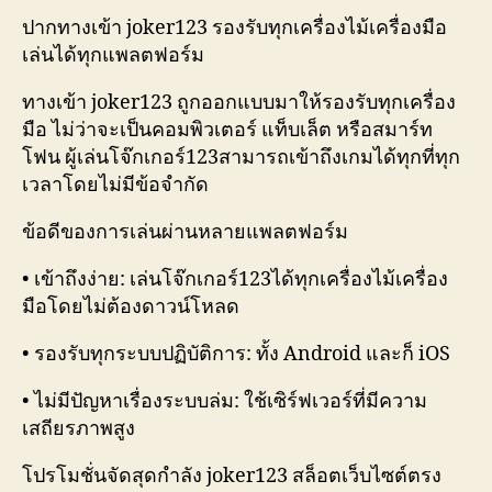
ปากทางเข้า joker123 รองรับทุกเครื่องไม้เครื่องมือ
เล่นได้ทุกแพลตฟอร์ม
ทางเข้า joker123 ถูกออกแบบมาให้รองรับทุกเครื่อง
มือ ไม่ว่าจะเป็นคอมพิวเตอร์ แท็บเล็ต หรือสมาร์ท
โฟน ผู้เล่นโจ๊กเกอร์123สามารถเข้าถึงเกมได้ทุกที่ทุก
เวลาโดยไม่มีข้อจำกัด
ข้อดีของการเล่นผ่านหลายแพลตฟอร์ม
• เข้าถึงง่าย: เล่นโจ๊กเกอร์123ได้ทุกเครื่องไม้เครื่อง
มือโดยไม่ต้องดาวน์โหลด
• รองรับทุกระบบปฏิบัติการ: ทั้ง Android และก็ iOS
• ไม่มีปัญหาเรื่องระบบล่ม: ใช้เซิร์ฟเวอร์ที่มีความ
เสถียรภาพสูง
โปรโมชั่นจัดสุดกำลัง joker123 สล็อตเว็บไซต์ตรง