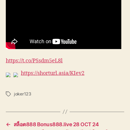
https://t.co/PSsdm5eL8l
https://shorturl.asia/KIev2
joker123
Tags
←
สล็อต888 Bonus888.live 28 OCT 24