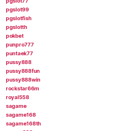
pgslot77
pgslot99
pgslotfish
pgslotth
pokbet
punpro777
puntaek77
pussy888
pussy888fun
pussy888win
rockstar66m
royal558
sagame
sagame168
sagame168th