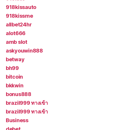
918kissauto
918kissme
allbet24hr
alot666
amb slot
askyouwin888
betway
bh99
bitcoin
bkkwin
bonus888
brazil999 ทางเข้า
brazil999 ทางเข้า
Business
debet