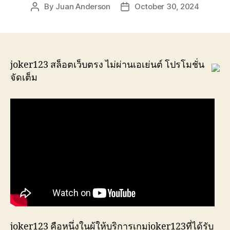
By
Juan Anderson
October 30, 2024
Post
Post
author
date
joker123 สล็อตเว็บตรง ไม่ผ่านเอเย่นต์ โปรโมชั่น
จัดเต็ม
joker123 คือหนึ่งในผู้ให้บริการเกมjoker123ที่ได้รับ