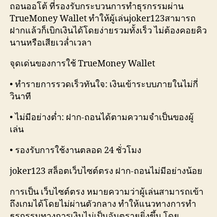
ถอนออโต้ ที่รองรับกระบวนการทำธุรกรรมผ่าน
TrueMoney Wallet ทำให้ผู้เล่นjoker123สามารถ
ฝากแล้วก็เบิกเงินได้โดยง่ายรวมทั้งเร็ว ไม่ต้องคอยคิว
นานหรือเสียเวล่ำเวลา
จุดเด่นของการใช้ TrueMoney Wallet
• ทำรายการรวดเร็วทันใจ: เงินเข้าระบบภายในไม่กี่
วินาที
• ไม่มีอย่างต่ำ: ฝาก-ถอนได้ตามความจำเป็นของผู้
เล่น
• รองรับการใช้งานตลอด 24 ชั่วโมง
joker123 สล็อตเว็บไซต์ตรง ฝาก-ถอนไม่มีอย่างน้อย
การเป็น เว็บไซต์ตรง หมายความว่าผู้เล่นสามารถเข้า
ถึงเกมได้โดยไม่ผ่านตัวกลาง ทำให้แนวทางการทำ
ธุรกรรมทางการเงินไม่เป็นอันตรายยิ่งขึ้น โดย