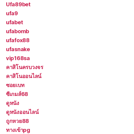
Ufa89bet
ufa9
ufabet
ufabomb
ufafox88
ufasnake
vip168sa
คาสิโนครบวงจร
คาสิโนออนไลน์
ซอยเบท
ซีเกมส์68
ดูหนัง
ดูหนังออนไลน์
ถูกหวย88
ทางเข้าpg