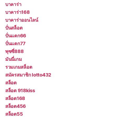
บาคาร่า
บาคาร่า168
บาคาร่าออนไลน์
ปั่นสล็อต
ปั่นแตก66
ปั่นแตก77
พุซซี่888
มันนี่เกม
รวมเกมสล็อต
สมัครสมาชิก lotto432
สล็อต
สล็อต 918kiss
สล็อต168
สล็อต456
สล็อต55