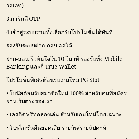
วอเลท)
3.การันตี OTP
4.เข้าสู่ระบบรวมทั้งเลือกรับโปรโมชั่นได้ทันที
รองรับระบบฝาก-ถอน ออโต้
ฝาก-ถอนเร็วทันใจใน 10 วินาที รองรับทั้ง Mobile
Banking และก็ True Wallet
โปรโมชั่นพิเศษต้อนรับเกมใหม่ PG Slot
• โบนัสต้อนรับสมาชิกใหม่ 100% สำหรับคนที่สมัคร
ผ่านเว็บตรงของเรา
• เครดิตฟรีทดลองเล่น สำหรับเกมใหม่โดยเฉพาะ
• โปรโมชั่นคืนยอดเสีย รายวัน/รายสัปดาห์