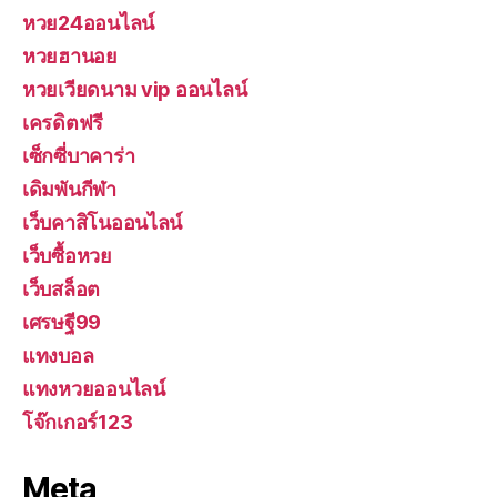
หวย24ออนไลน์
หวยฮานอย
หวยเวียดนาม vip ออนไลน์
เครดิตฟรี
เซ็กซี่บาคาร่า
เดิมพันกีฬา
เว็บคาสิโนออนไลน์
เว็บซื้อหวย
เว็บสล็อต
เศรษฐี99
แทงบอล
แทงหวยออนไลน์
โจ๊กเกอร์123
Meta