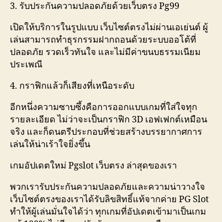
3. รับประกันความปลอดภัยด้วยเว็บตรง Pg99
เปิดให้บริการในรูปแบบ เว็บไซต์ตรงไม่ผ่านเอเย่นต์ ผู้
เล่นสามารถทำธุรกรรมฝากถอนด้วยระบบออโต้ที่
ปลอดภัย รวดเร็วทันใจ และไม่มีค่าขนบธรรมเนียม
ประเพณี
4. กราฟิกแล้วก็เสียงที่เหนือระดับ
อีกหนึ่งความซาบซึ้งคือการออกแบบเกมที่ใส่ใจทุก
รายละเอียด ไม่ว่าจะเป็นกราฟิก 3D เอฟเฟกต์เหมือน
จริง และก็ดนตรีประกอบที่ช่วยสร้างบรรยากาศการ
เล่นให้น่าเร้าใจยิ่งขึ้น
เกมอัปเดตใหม่ Pgslot เว็บตรง ล่าสุดของเรา
พวกเรารับประกันความปลอดภัยและความน่าวางใจ
เว็บไซต์ตรงของเราได้รับลิขสิทธิ์แท้จากค่าย PG Slot
ทำให้ผู้เล่นมั่นใจได้ว่า ทุกเกมที่อัปเดตเข้ามาเป็นเกม