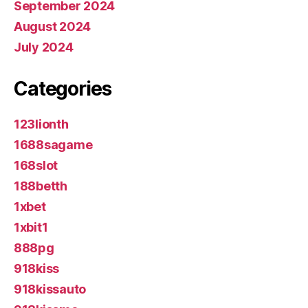
September 2024
August 2024
July 2024
Categories
123lionth
1688sagame
168slot
188betth
1xbet
1xbit1
888pg
918kiss
918kissauto