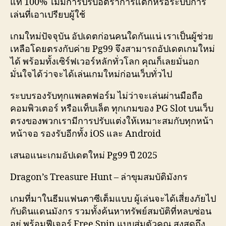
แท้ 100% ไม่มีการปรับอัตราการแตกหรือระบบการ
เล่นที่เอาเปรียบผู้ใช้
เกมใหม่ปัจจุบัน อัปเดตก่อนคนใดกันแน่ เราเป็นผู้ช่วย
เหลือโดยตรงกับค่าย Pg99 จึงสามารถอัปเดตเกมใหม่
ได้ พร้อมทั้งเซิร์ฟเวอร์หลักทั่วโลก คุณก็เลยมั่นอก
มั่นใจได้ว่าจะได้เล่นเกมใหม่ก่อนเว็บทั่วไป
ระบบรองรับทุกแพลตฟอร์ม ไม่ว่าจะเล่นผ่านมือถือ
คอมพิวเตอร์ หรือแท็บเล็ต ทุกเกมของ PG Slot บนเว็บ
ตรงของพวกเรามีการปรับแต่งให้เหมาะสมกับทุกหน้า
หน้าจอ รองรับอีกทั้ง iOS และ Android
เสนอแนะเกมอัปเดตใหม่ Pg99 ปี 2025
Dragon’s Treasure Hunt – ล่าขุมสมบัติมังกร
เกมที่มาในธีมแฟนตาซีเต็มแบบ ผู้เล่นจะได้เสี่ยงภัยไป
กับดินแดนมังกร รวมทั้งค้นหาทรัพย์สมบัติที่หลบซ่อน
อยู่ พร้อมฟีเจอร์ Free Spin แบบสุ่มตัวคูณ สูงสุดถึง