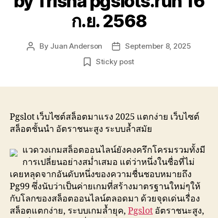
by Trisha pgslots.run 16
ก.ย. 2568
By
Juan Anderson
September 8, 2025
Post
Post
author
date
Sticky post
Pgslot เว็บไซต์สล็อตมาแรง 2025 แตกง่าย เว็บไซต์
สล็อตชั้นนำ อัตราชนะสูง ระบบล้ำสมัย
แวดวงเกมสล็อตออนไลน์ยังคงครึกโครมรวมทั้งมี
การเปลี่ยนอย่างสม่ำเสมอ แต่ว่าหนึ่งในชื่อที่ไม่
เคยหลุดจากอันดับหนึ่งของความชื่นชอบหมายถึง
Pg99 ซึ่งนับว่าเป็นค่ายเกมที่สร้างมาตรฐานใหม่ๆให้
กับโลกของสล็อตออนไลน์ตลอดมา ด้วยจุดเด่นเรื่อง
สล็อตแตกง่าย, ระบบเกมล้ำยุค,
Pgslot
อัตราชนะสูง,