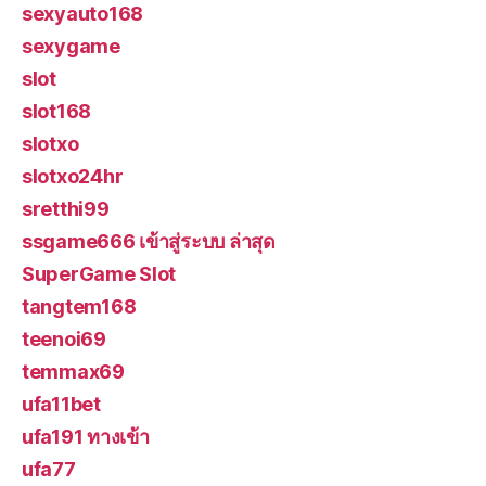
sexyauto168
sexygame
slot
slot168
slotxo
slotxo24hr
sretthi99
ssgame666 เข้าสู่ระบบ ล่าสุด
SuperGame Slot
tangtem168
teenoi69
temmax69
ufa11bet
ufa191 ทางเข้า
ufa77