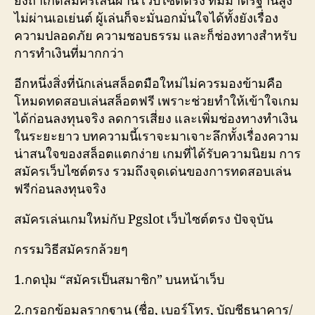
ยิ่งถ้าเกิดสมัครเล่นผ่าน เว็บไซต์ตรง ที่มีมาตรฐานสูง
ไม่ผ่านเอเย่นต์ ผู้เล่นก็จะมั่นอกมั่นใจได้ทั้งยังเรื่อง
ความปลอดภัย ความชอบธรรม และก็ช่องทางสำหรับ
การทำเงินที่มากกว่า
อีกหนึ่งสิ่งที่นักเล่นสล็อตมือใหม่ไม่ควรมองข้ามคือ
โหมดทดสอบเล่นสล็อตฟรี เพราะช่วยทำให้เข้าใจเกม
ได้ก่อนลงทุนจริง ลดการเสี่ยง และเพิ่มช่องทางทำเงิน
ในระยะยาว บทความนี้เราจะมาเจาะลึกทั้งเรื่องความ
น่าสนใจของสล็อตแตกง่าย เกมที่ได้รับความนิยม การ
สมัครเว็บไซต์ตรง รวมถึงจุดเด่นของการทดสอบเล่น
ฟรีก่อนลงทุนจริง
สมัครเล่นเกมใหม่กับ Pgslot เว็บไซต์ตรง ปัจจุบัน
กรรมวิธีสมัครกล้วยๆ
1.กดปุ่ม “สมัครเป็นสมาชิก” บนหน้าเว็บ
2.กรอกข้อมูลรากฐาน (ชื่อ, เบอร์โทร, บัญชีธนาคาร/