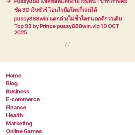
→
Pussy888 แจ็คพอตแตกง่าย เริ่มต้น 1 บาท ภาพคม
ชัด 3D เงินชัวร์ โอนไวมือใหม่ก็เล่นได้
pussy888win แตกต่างไม่ซ้ำใคร แตกดีกว่าเดิม
Top 93 by Prince pussy888win.vip 10 OCT
2025
Home
Blog
Business
E-commerce
Finance
Health
Marketing
Online Games