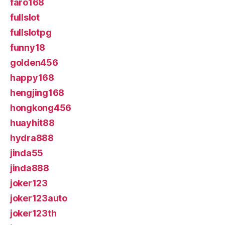
faro168
fullslot
fullslotpg
funny18
golden456
happy168
hengjing168
hongkong456
huayhit88
hydra888
jinda55
jinda888
joker123
joker123auto
joker123th