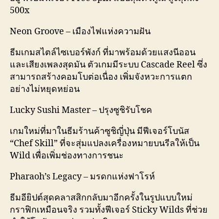
500x
Neon Groove – เมืองไฟแห่งความฝัน
ธีมเกมสไตล์ไซเบอร์พังก์ ที่มาพร้อมด้วยแสงนีออน
และเสียงเพลงสุดมัน ตัวเกมมีระบบ Cascade Reel ซึ่ง
สามารถสร้างคอมโบต่อเนื่อง เพิ่มจังหวะการแตก
อย่างไม่หยุดหย่อน
Lucky Sushi Master – ปรุงซูชิรับโชค
เกมใหม่ที่มาในธีมร้านค้าซูชิญี่ปุ่น มีฟีเจอร์โบนัส
“Chef Skill” ที่จะสุ่มแปลงเครื่องหมายบนรีลให้เป็น
Wild เพื่อเพิ่มช่องทางการชนะ
Pharaoh’s Legacy – มรดกแห่งฟาโรห์
ธีมอียิปต์สุดคลาสสิกกลับมาอีกครั้งในรูปแบบใหม่
กราฟิกเหมือนจริง รวมทั้งฟีเจอร์ Sticky Wilds ที่ช่วย