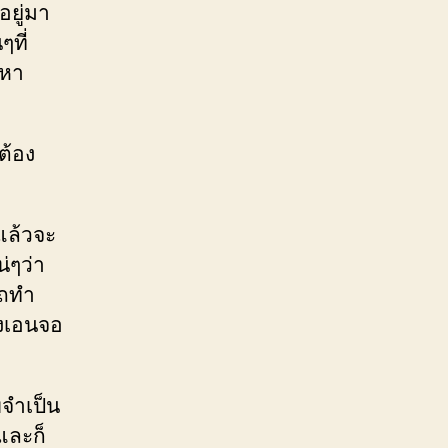
อยู่มา
ๆที่
่หา
ต้อง
แล้วจะ
่ๆว่า
รถทำ
้งเอนจอ
พจำเป็น
และก็