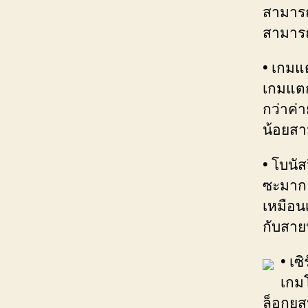
สามารถ
สามารถ
• เกมแ
เกมแตก
กว่าค่
น้อยสา
• โบนั
ซะมาก 
เหมือนเ
กับสาย
• เซ
เกมโ
ล็อกยูส