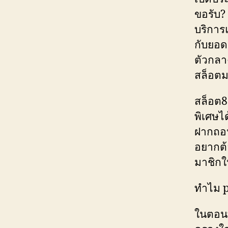
ขอรับ? 
บริการแ
กับยอดเ
ตัวกล
สล็อตม
สล็อต8
พิเศษไ
ฝากถอน
อยากต้
มาชิกใ
ทำไม p
ในตอนท