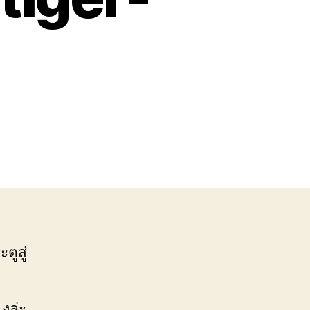
ตูสู่
งล่ะ