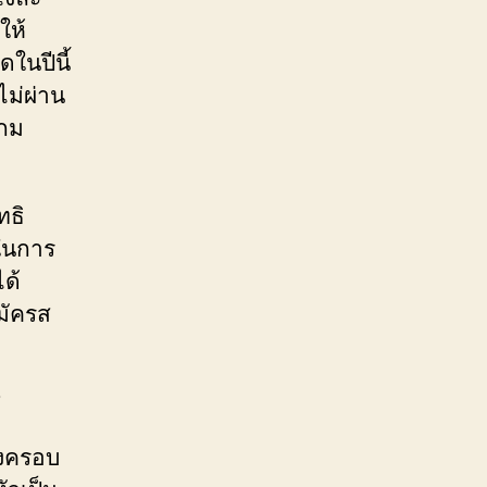
ให้
ในปีนี้
ไม่ผ่าน
เกม
ทธิ
ยในการ
ด้
มัครส
?
ึงครอบ