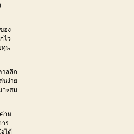
่
งของ
ตกไว
ยทุน
คลาสสิก
่นง่าย
เหมาะสม
บค่าย
ีการ
ใจได้