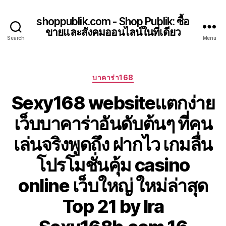
shoppublik.com - Shop Publik: ซื้อ
ขายและสังคมออนไลน์ในที่เดียว
Search
Menu
Categories
บาคาร่า168
Sexy168 websiteแตกง่าย
เว็บบาคาร่าอันดับต้นๆ ที่คน
เล่นจริงพูดถึง ฝากไว เกมลื่น
โปรโมชั่นคุ้ม casino
online เว็บใหญ่ ใหม่ล่าสุด
Top 21 by Ira