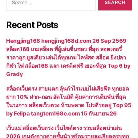
for:
Recent Posts
Hengjing168 hengjing168d.com 26 Sep 2569
สล็อต168 เกมสล็อต ที่ผู้เล่นชื่นชอบ ที่สุด ลอตเตอรี่
ราคาถูก ยูสเดียว เล่นได้ทุกเกม ไลฟ์สด สล็อต ยิงปลา
กีฬา ไพ่ สล็อต168 แจก เครดิตฟรี เยอะที่สุด Top 6 by
Grady
สล็อตเว็บตรง สายแตก ลุ้นกำไรแบบไม่เสียฟีล ทุกยอด
ฝาก 10% ฝาก-ถอน อัตโนมัติ คุ้มค่าการเดิมพัน ที่สุด
ในวงการ สล็อตเว็บตรง ห้ามพลาด โปรดีรออยู่ Top 95
by Felipa tangtem168e.com 15 กันยายน 26
เว็บแม่ สล็อตเว็บตรง เว็บไซต์ตรง รวมสล็อตน่าเล่น
2026 เกมดังจากค่ายชั้นนำ พร้อมรายละเอียดครบทุก