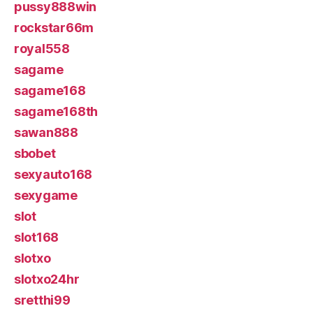
pussy888win
rockstar66m
royal558
sagame
sagame168
sagame168th
sawan888
sbobet
sexyauto168
sexygame
slot
slot168
slotxo
slotxo24hr
sretthi99