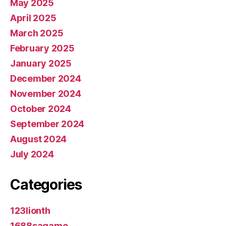
May 2025
April 2025
March 2025
February 2025
January 2025
December 2024
November 2024
October 2024
September 2024
August 2024
July 2024
Categories
123lionth
1688sagame