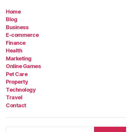
Home
Blog
Business
E-commerce
Finance
Health
Marketing
Online Games
Pet Care
Property
Technology
Travel
Contact
Search