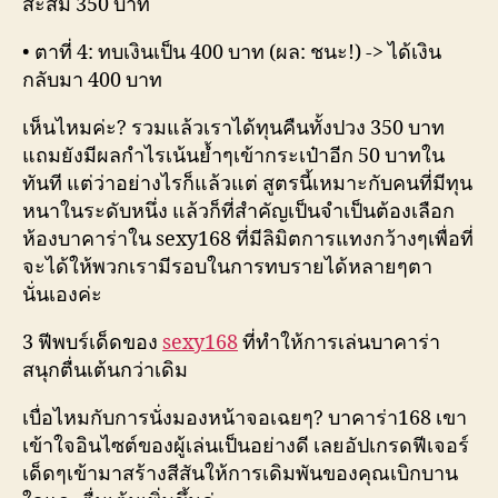
สะสม 350 บาท
• ตาที่ 4: ทบเงินเป็น 400 บาท (ผล: ชนะ!) -> ได้เงิน
กลับมา 400 บาท
เห็นไหมค่ะ? รวมแล้วเราได้ทุนคืนทั้งปวง 350 บาท
แถมยังมีผลกำไรเน้นย้ำๆเข้ากระเป๋าอีก 50 บาทใน
ทันที แต่ว่าอย่างไรก็แล้วแต่ สูตรนี้เหมาะกับคนที่มีทุน
หนาในระดับหนึ่ง แล้วก็ที่สำคัญเป็นจำเป็นต้องเลือก
ห้องบาคาร่าใน sexy168 ที่มีลิมิตการแทงกว้างๆเพื่อที่
จะได้ให้พวกเรามีรอบในการทบรายได้หลายๆตา
นั่นเองค่ะ
3 ฟีพบร์เด็ดของ
sexy168
ที่ทำให้การเล่นบาคาร่า
สนุกตื่นเต้นกว่าเดิม
เบื่อไหมกับการนั่งมองหน้าจอเฉยๆ? บาคาร่า168 เขา
เข้าใจอินไซต์ของผู้เล่นเป็นอย่างดี เลยอัปเกรดฟีเจอร์
เด็ดๆเข้ามาสร้างสีสันให้การเดิมพันของคุณเบิกบาน