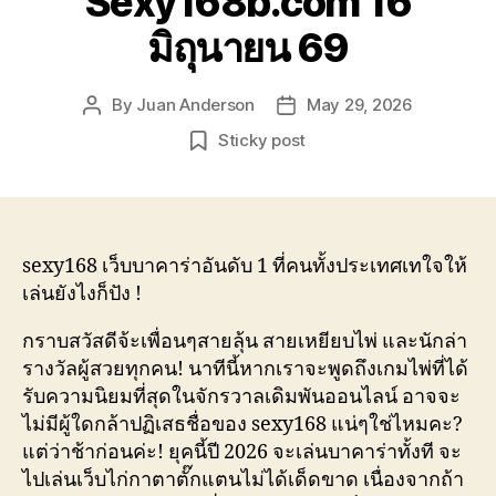
Sexy168b.com 16
มิถุนายน 69
By
Juan Anderson
May 29, 2026
Post
Post
author
date
Sticky post
sexy168 เว็บบาคาร่าอันดับ 1 ที่คนทั้งประเทศเทใจให้
เล่นยังไงก็ปัง !
กราบสวัสดีจ้ะเพื่อนๆสายลุ้น สายเหยียบไพ่ และนักล่า
รางวัลผู้สวยทุกคน! นาทีนี้หากเราจะพูดถึงเกมไพ่ที่ได้
รับความนิยมที่สุดในจักรวาลเดิมพันออนไลน์ อาจจะ
ไม่มีผู้ใดกล้าปฏิเสธชื่อของ sexy168 แน่ๆใช่ไหมคะ?
แต่ว่าช้าก่อนค่ะ! ยุคนี้ปี 2026 จะเล่นบาคาร่าทั้งที จะ
ไปเล่นเว็บไก่กาตาตั๊กแตนไม่ได้เด็ดขาด เนื่องจากถ้า