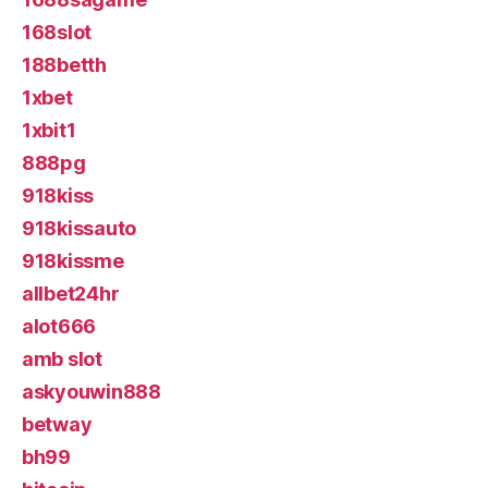
168slot
188betth
1xbet
1xbit1
888pg
918kiss
918kissauto
918kissme
allbet24hr
alot666
amb slot
askyouwin888
betway
bh99