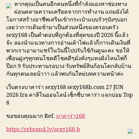
หากคุณเป็นคนอีกคนหนึ่งที่กำลังมองหาช่องทาง
ผ่อนคลายความเครียดจากการทำงาน แถมยังได้
โอกาสสร้างอาชีพเสริมเข้ากระเป๋าแบบรัวๆปังๆบอก
เลยว่าการเดินเข้ามาเป็นส่วนหนึ่งของครอบครัว
sexy168 เป็นคำตอบที่ถูกต้องที่สุดของปี 2026 นี้แล้ว
จ้ะ ลองนำแนวทางการอ่านเค้าไพ่แล้วก็การเดินเงินที่
พวกเราเอามาแชร์ในวันนี้ไปปรับใช้กันดูนะคะ ขอให้
เพื่อนฝูงๆทุกคนโชคดีโชคดีๆมั่งคั่งๆแทงฝั่งไหนไพ่ก็
ป๊อก 9 รับประทานรอบวง รับทรัพย์สินก้อนโตกลับบ้าน
กันทุกคนเลยน้าาา แล้วพบกันใหม่บทความหน้าค่ะ
เว็บตรงบาคาร่า sexy168 sexy168b.com 27 JUN
2026 Ira คาสิโนออนไลน์ เซ็กซี่บาคาร่า แจกบ่อย Top
8
ขอขอบคุณมาก Ref.
บาคาร่า168
https://rebrand.ly/sexy168-b