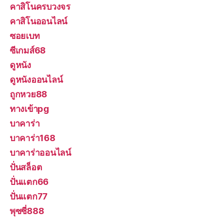
คาสิโนครบวงจร
คาสิโนออนไลน์
ซอยเบท
ซีเกมส์68
ดูหนัง
ดูหนังออนไลน์
ถูกหวย88
ทางเข้าpg
บาคาร่า
บาคาร่า168
บาคาร่าออนไลน์
ปั่นสล็อต
ปั่นแตก66
ปั่นแตก77
พุซซี่888