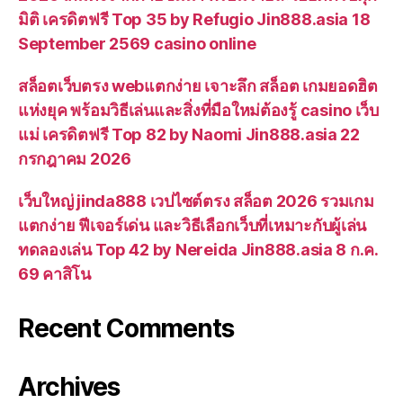
มิติ เครดิตฟรี Top 35 by Refugio Jin888.asia 18
September 2569 casino online
สล็อตเว็บตรง webแตกง่าย เจาะลึก สล็อต เกมยอดฮิต
แห่งยุค พร้อมวิธีเล่นและสิ่งที่มือใหม่ต้องรู้ casino เว็บ
แม่ เครดิตฟรี Top 82 by Naomi Jin888.asia 22
กรกฎาคม 2026
เว็บใหญ่ jinda888 เวปไซต์ตรง สล็อต 2026 รวมเกม
แตกง่าย ฟีเจอร์เด่น และวิธีเลือกเว็บที่เหมาะกับผู้เล่น
ทดลองเล่น Top 42 by Nereida Jin888.asia 8 ก.ค.
69 คาสิโน
Recent Comments
Archives