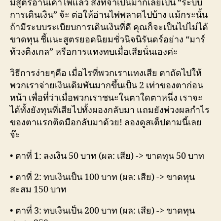
มีสูตรอ่านเค้าไพ่แล้ว สิ่งที่จำเป็นมากเลยเป็น “ระบบ
การเดินเงิน” จ้ะ ต่อให้อ่านไพ่พลาดไปบ้าง แม้กระนั้น
ถ้ามีระบบระเบียบการเดินเงินที่ดี คุณก็จะเป็นไปไม่ได้
ขาดทุน ชี้แนะสูตรยอดนิยมชั่วนิจนิรันดร์อย่าง “มาร์
ท้วงติงเกล” หรือการแทงทบเมื่อเสียนั่นเองค่ะ
วิธีการง่ายๆคือ เมื่อไรที่พวกเราแทงเสีย ตาถัดไปให้
พวกเราจ่ายเงินเดิมพันมากขึ้นเป็น 2 เท่าของตาก่อน
หน้า เพื่อที่ว่าเมื่อพวกเราชนะในตาใดตาหนึ่ง เราจะ
ได้ทั้งยังทุนที่เสียไปทั้งผองกลับมา แถมยังพ่วงผลกำไร
ของตาแรกติดมือกลับมาด้วย! ลองดูสเต็ปตามนี้เลย
จ๊ะ
• ตาที่ 1: ลงเงิน 50 บาท (ผล: เสีย) -> ขาดทุน 50 บาท
• ตาที่ 2: ทบเงินเป็น 100 บาท (ผล: เสีย) -> ขาดทุน
สะสม 150 บาท
• ตาที่ 3: ทบเงินเป็น 200 บาท (ผล: เสีย) -> ขาดทุน