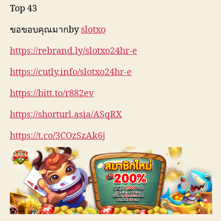
Top 43
ขอขอบคุณมากby
slotxo
https://rebrand.ly/slotxo24hr-e
https://cutly.info/slotxo24hr-e
https://bitt.to/r882ev
https://shorturl.asia/ASqRX
https://t.co/3COzSzAk6j