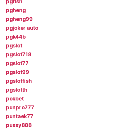
pgfish
pgheng
pgheng99
pgjoker auto
pgk44b
pgslot
pgslot718
pgslot77
pgslot99
pgslotfish
pgslotth
pokbet
punpro777
puntaek77
pussy888