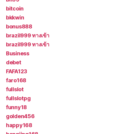
bitcoin
bkkwin
bonus888
brazil999 ทางเข้า
brazil999 ทางเข้า
Business
debet
FAFA123
faro168
fullslot
fullslotpg
funny18
golden456
happy168