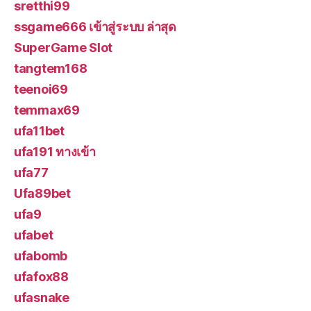
sretthi99
ssgame666 เข้าสู่ระบบ ล่าสุด
SuperGame Slot
tangtem168
teenoi69
temmax69
ufa11bet
ufa191 ทางเข้า
ufa77
Ufa89bet
ufa9
ufabet
ufabomb
ufafox88
ufasnake