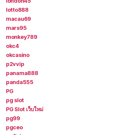
london45
lotto888
macau69
mars95
monkey789
okc4
okcasino
p2vvip
panama888
panda555
PG
pg slot
PG Slot เว็บใหม่
pg99
pgceo