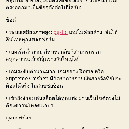
ที่สุด ผมได้ทำสรุปข้อดีและข้อเสียจากประสบการณ์
ตรงออกมาเป็นข้อๆดังต่อไปนี้ครับ:
ข้อดี
• ระบบเสถียรภาพสูง:
pgslot
เกมไม่ค่อยค้าง เล่นได้
ลื่นไหลทุกแพลตฟอร์ม
• เบทเริ่มต่ำมาก: มีทุนหลักสิบก็สามารถร่วม
สนุกสนานแล้วก็ลุ้นรางวัลใหญ่ได้
• เกมระดับตำนานมาก: เกมอย่าง Roma หรือ
Supreme Caishen มีอัตราการจ่ายเงินรางวัลที่จับจะ
ต้องได้จริง ไม่สลับซับซ้อน
• เข้าถึงง่าย: เล่นสล็อตได้ทุกแห่ง ผ่านเว็บไซต์ตรงไม่
ต้องดาวน์โหลดแอปฯ
จุดบกพร่อง