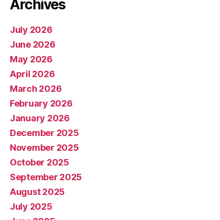
Archives
July 2026
June 2026
May 2026
April 2026
March 2026
February 2026
January 2026
December 2025
November 2025
October 2025
September 2025
August 2025
July 2025