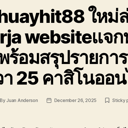
 huayhit88 ใหม่ล
rja websiteแจก
 พร้อมสรุปรายการ
วา 25 คาสิโนออน
By
Juan Anderson
December 26, 2025
Sticky 
st
Post
thor
date