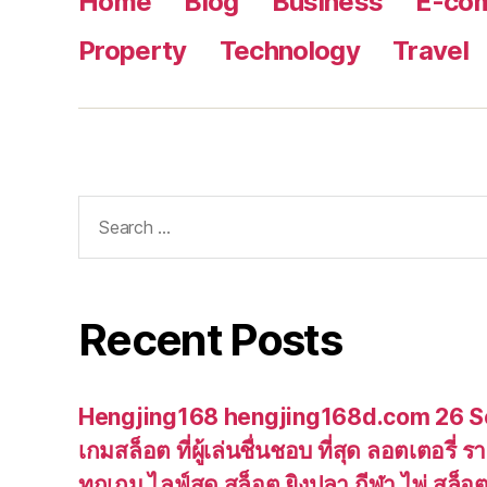
Home
Blog
Business
E-co
Property
Technology
Travel
Search
for:
Recent Posts
Hengjing168 hengjing168d.com 26 S
เกมสล็อต ที่ผู้เล่นชื่นชอบ ที่สุด ลอตเตอรี่ ร
ทุกเกม ไลฟ์สด สล็อต ยิงปลา กีฬา ไพ่ สล็