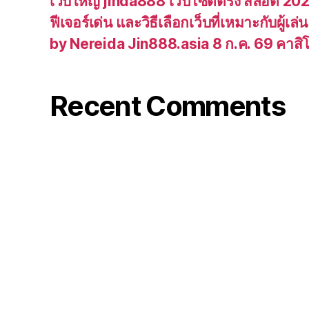
เว็บใหญ่ jinda888 เวปไซต์ตรง สล็อต 20
ฟีเจอร์เด่น และวิธีเลือกเว็บที่เหมาะกับผู้เ
by Nereida Jin888.asia 8 ก.ค. 69 คาสิ
Recent Comments