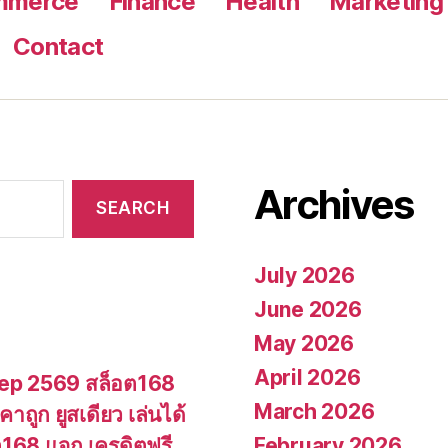
mmerce
Finance
Health
Marketing
Contact
Archives
July 2026
June 2026
May 2026
April 2026
ep 2569 สล็อต168
March 2026
าคาถูก ยูสเดียว เล่นได้
February 2026
อต168 แจก เครดิตฟรี