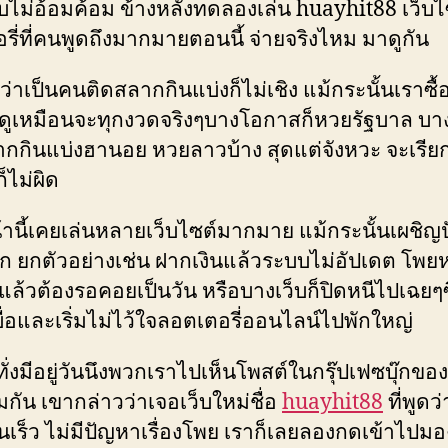
บบไม่อ้อมค้อม ข้างหลังทดลองเล่น huayhit88 เว็บไ
รี่ที่คนพูดถึงมากมายตอนนี้ จ่ายจริงไหม มาดูกัน
ว่าเป็นคนติดสลากกินแบ่งก็ไม่เชิง แม้กระนั้นเราซื
งดูเหมือนจะทุกงวดจริงๆบางโอกาสก็หวยรัฐบาล บาง
ากกินแบ่งฮานอย หวยลาวบ้าง สุดแต่จังหวะ จะเรีย
ก็ไม่ผิด
้านี้เคยเล่นหลายเว็บไซต์มากมาย แม้กระนั้นเผชิ
ก ยกตัวอย่างเช่น ฝากเงินแล้วระบบไม่อัปเดต โพย
นแล้วต้องรอคอยเป็นวัน หรือบางเว็บก็ปิดหนีไปเฉยๆซ
ื่อและเริ่มไม่ไว้ใจลอตเตอรี่ออนไลน์ไปพักใหญ่
ั่งมีอยู่วันนึงพวกเราไปเห็นโพสต์ในกรุ๊ปเฟซบุ๊กขอ
กัน เขากล่าวว่าเจอเว็บใหม่ชื่อ
huayhit88
ที่พูดว
อนเร็ว ไม่มีปัญหาเรื่องโพย เราก็เลยลองกดเข้าไปม