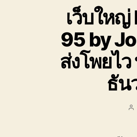
เว็บใหญ่
95 by Jo
ส่งโพยไว
ธัน
Po
au