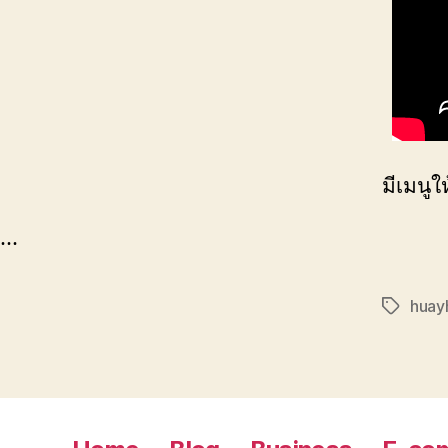
มีเมนูใ
…
huay
Tags