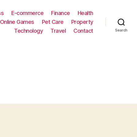
ss
E-commerce
Finance
Health
Online Games
Pet Care
Property
Technology
Travel
Contact
Search