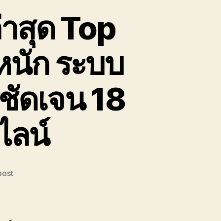
่าสุด Top
หนัก ระบบ
ชัดเจน 18
ไลน์
post