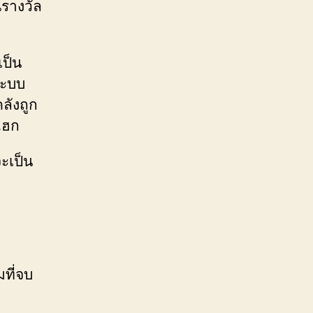
รางวัล
เป็น
ระบบ
ลังถูก
นแฮก
จะเป็น
บ
ที่จบ