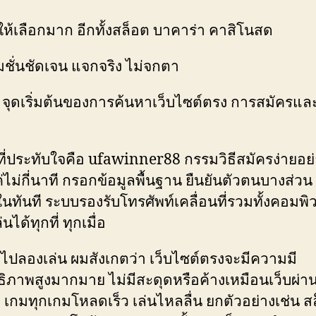
มให้เลือกมาก อีกทั้งสล็อต บาคาร่า คาสิโนสด
มชั่นชัดเจน แจกจริง ไม่จกตา
 จุดเริ่มต้นของการค้นหาเว็บไซต์ตรง การสมัครและเ
ที่ประทับใจคือ ufawinner88 กรรมวิธีสมัครง่ายอย่า
่ไม่กี่นาที กรอกข้อมูลพื้นฐาน ยืนยันตัวตนบางส่วน
ในทันที ระบบรองรับโทรศัพท์เคลื่อนที่รวมทั้งคอมพิ
นได้ทุกที่ ทุกเมื่อ
้าไปลองเล่น ผมสังเกตว่า เว็บไซต์ตรงจะมีความมี
ธิภาพสูงมากมาย ไม่มีสะดุดหรือค้างเหมือนเว็บผ่า
์ เกมทุกเกมโหลดเร็ว เล่นไหลลื่น ยกตัวอย่างเช่น ส