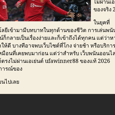
ไม่ผ่านเอ
ของจริง 
ในยุคที่
ลยีเข้ามามีบทบาทในทุกด้านของชีวิต การเล่นพนั
์ก็กลายเป็นเรื่องง่ายและก็เข้าถึงได้ทุกคน แต่ว่า
กให้ดี บางทีอาจพบเว็บไซต์ที่โกง จ่ายช้า หรือบริกา
มือนที่เคยพบมาก่อน แต่ว่าสำหรับ เว็บพนันออนไล
ต์ตรงไม่ผ่านเอเย่นต์ ufawinner88 ของแท้ 2026
การณ์ของ
่ยนไปเลย