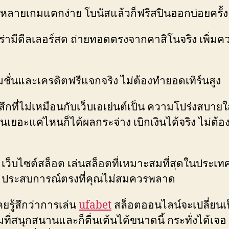
ตหลายเกมแตกง่าย โบนัสแล้วก็ฟรีสปินออกบ่อยครั้ง
ร่ามีดีลเลอร์สด ถ่ายทอดตรงจากคาสิโนจริง เพิ่มคว
มชั่นและเครดิตฟรีแจกจริง ไม่ต้องทำยอดเทิร์นสูง
สึกที่ไม่เหมือนกับเว็บเอเย่นต์เป็น ความโปร่งสบายใ
่นเยอะแค่ไหนก็ได้ผลกระจ่าง เบิกเงินได้จริง ไม่ต้
 เว็บไซต์สล็อต เล่นสล็อตที่เหมาะสมที่สุดในประเท
ประสบการณ์ตรงที่คุณไม่สมควรพลาด
ยรู้สึกว่าการเล่น
ufabet
สล็อตออนไลน์จะเปลี่ยนเ
ที่สนุกสนานและก็ตื่นเต้นได้ขนาดนี้ กระทั่งได้เจอ