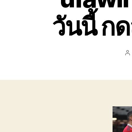
วันนี้ 
P
a