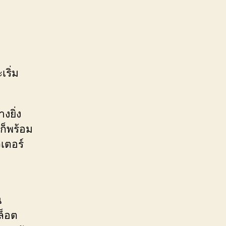
ริ่ม
งยิ่ง
 ก็พร้อม
วเตอร์
น
ล็อต