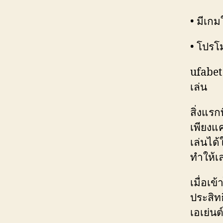
• มีเก
• โปรโ
ufabet
เล่น
สิ่งแรก
เพียงแค
เล่นได้
ทำให้เล่
เมื่อเข
ประสิท
เอเย่นต