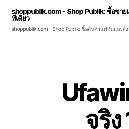
shoppublik.com - Shop Publik: ซื้อขา
ที่เดียว
shoppublik.com - Shop Publik: ซื้อสินค้าแฟชั่นและสิ่
Ufawi
จริ