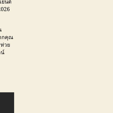
เย่นต์
2026
น
หากคุณ
รห่วย
น์