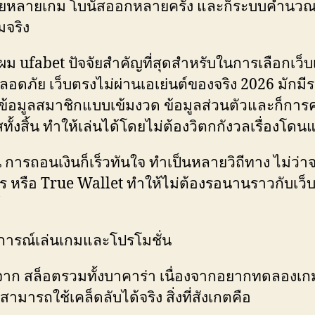
ยหลายเกม โบนัสออกหลายครั้ง และก็ระบบคำนวณ
จริง
ผม ufabet ปัจจัยสำคัญที่สุดสำหรับในการเลือกเว็บ
อดภัย เว็บตรงไม่ผ่านเอเย่นต์ของจริง 2026 มักมี
นข้อมูลสมาชิกแบบเข้มงวด ข้อมูลส่วนตัวและก็การค
สทั้งสิ้น ทำให้เล่นได้โดยไม่ต้องวิตกกังวลเรื่องโด
 การถอนเงินก็เร็วทันใจ ทำเป็นหลายวิถีทาง ไม่ว่า
 หรือ True Wallet ทำให้ไม่ต้องรอนานราวกับเว็
์
ารณ์เล่นเกมและโปรโมชั่น
มจาก สล็อตรวมทั้งบาคาร่า เนื่องจากอยากทดลองเกม
ามารถใช้เคล็ดลับได้จริง สิ่งที่สังเกตคือ