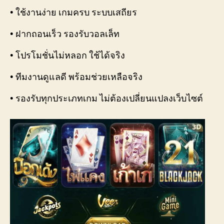
• ใช้งานง่าย เกมครบ ระบบเสถียร
• ฝากถอนเร็ว รองรับวอลเล็ท
• โปรโมชั่นไม่หลอก ใช้ได้จริง
• ทีมงานดูแลดี พร้อมช่วยเหลือจริง
• รองรับทุกประเภทเกม ไม่ต้องเปลี่ยนแปลงเว็บไซต์