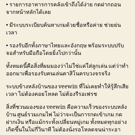
• รายการอาหารการคลังเข้าถึงได้ง่าย กดฝากถอน
จากหน้าหลักได้เลย
• มีระบบระเบียบค้นหาเกมด้วยชื่อหรือค่าย ช่วยย่น
เวลา
• รองรับอีกทั้งภาษาไทยและอังกฤษ พร้อมระบบปรับ
จอสำหรับมือถือโดยยิ่งไปกว่านั้น
ทั้งหมดนี้คือสิ่งที่ผมมองว่าไม่ใช่แค่ใส่ลูกเล่น แต่ว่าทำ
ออกมาเพื่อรองรับคนเล่นคาสิโนครบวงจรจริง
ระบบข้างหลังบ้านของ veewin ที่ไม่เคยทำให้รู้สึกเสีย
เวลา ไม่ต้องคอยโหลด ไม่ต้องรีรอเฟรช
สิ่งที่ชวนมองของ veewin คือความเร็วของระบบหลัง
บ้าน ศูนย์รวมเกมไพ่ ไม่ว่าจะเป็นการกดเข้าเกม กด
ฝากเงิน หรือแม้กระทั้งเปลี่ยนหมู่เกม ทั้งหมดทุกอย่าง
เกิดขึ้นในไม่กี่วินาที ไม่ต้องนั่งรอโหลดจนน่าระอา