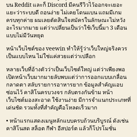
บน Reddit และก็ Discord มีคนรีวิวไว้ออกจะเยอะ
แยะว่าระบบดี ถอนง่าย ไม่เคยโดนแบน แถมมีเกม
ครบทุกค่าย ผมเลยตัดสินใจสมัครในลักษณะไม่หวัง
อะไรมากมาย แต่ว่าเปลี่ยนเป็นว่าใช้เว็บนี้มา 3 เดือน
แบบไม่มีวันหยุด
หน้าเว็บไซต์ของ veewin ทำให้รู้ว่าเว็บใหญ่จริงควร
เป็นแบบไหน ไม่ใช่แค่สวยแต่ว่าเปลือก
หลายเว็บที่อ้างตัวว่าเป็นเว็บไซต์ใหญ่ แต่ว่าเพียงพอ
เปิดหน้าเว็บมากมายลับพบแต่ว่าการออกแบบเกลื่อน
กลาดตา สลับรายการอาหารยาก ข้อมูลสำคัญแอบ
ซ่อนไว้ คาสิโนครบวงจร กลับตรงกันข้าม หน้า
เว็บไซต์มองสะอาด ใช้งานง่าย มีการจำแนกประเภทที่
เด่นชัด รวมทั้งที่สำคัญคือโหลดเร็วมาก
• หน้าแรกแสดงเมนูหลักแบบครบถ้วนบริบูรณ์ ดังเช่น
คาสิโนสด สล็อต กีฬา อีสปอร์ต แล้วก็โปรโมชั่น