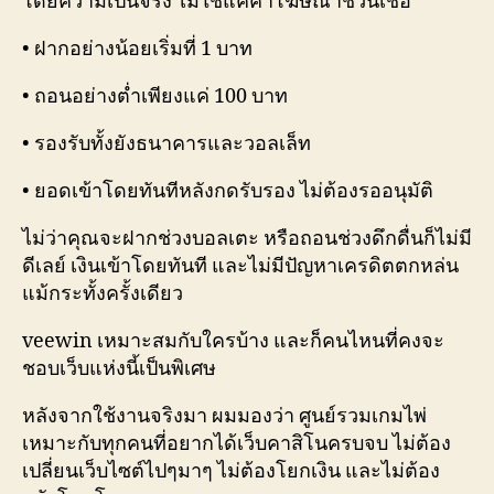
โดยความเป็นจริง ไม่ใช่แค่คำโฆษณาชวนเชื่อ
• ฝากอย่างน้อยเริ่มที่ 1 บาท
• ถอนอย่างต่ำเพียงแค่ 100 บาท
• รองรับทั้งยังธนาคารและวอลเล็ท
• ยอดเข้าโดยทันทีหลังกดรับรอง ไม่ต้องรออนุมัติ
ไม่ว่าคุณจะฝากช่วงบอลเตะ หรือถอนช่วงดึกดื่นก็ไม่มี
ดีเลย์ เงินเข้าโดยทันที และไม่มีปัญหาเครดิตตกหล่น
แม้กระทั้งครั้งเดียว
veewin เหมาะสมกับใครบ้าง และก็คนไหนที่คงจะ
ชอบเว็บแห่งนี้เป็นพิเศษ
หลังจากใช้งานจริงมา ผมมองว่า ศูนย์รวมเกมไพ่
เหมาะกับทุกคนที่อยากได้เว็บคาสิโนครบจบ ไม่ต้อง
เปลี่ยนเว็บไซต์ไปๆมาๆ ไม่ต้องโยกเงิน และไม่ต้อง