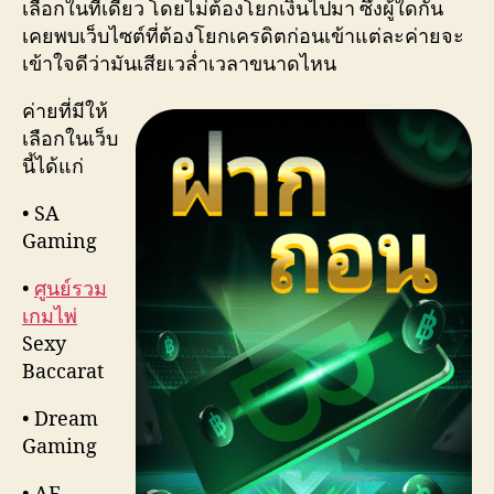
เลือกในที่เดียว โดยไม่ต้องโยกเงินไปมา ซึ่งผู้ใดกัน
เคยพบเว็บไซต์ที่ต้องโยกเครดิตก่อนเข้าแต่ละค่ายจะ
เข้าใจดีว่ามันเสียเวล่ำเวลาขนาดไหน
ค่ายที่มีให้
เลือกในเว็บ
นี้ได้แก่
• SA
Gaming
•
ศูนย์รวม
เกมไพ่
Sexy
Baccarat
• Dream
Gaming