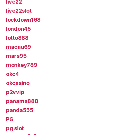
live22
live22slot
lockdown168
london45
lotto888
macau69
mars95
monkey789
okc4
okcasino
p2vvip
panama888
panda555
PG
pg slot