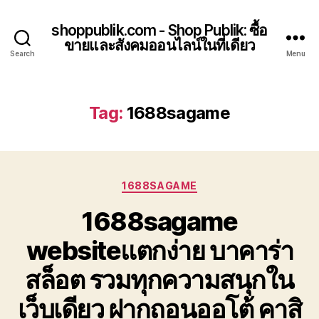
shoppublik.com - Shop Publik: ซื้อ
ขายและสังคมออนไลน์ในที่เดียว
Search
Menu
Tag:
1688sagame
Categories
1688SAGAME
1688sagame
websiteแตกง่าย บาคาร่า
สล็อต รวมทุกความสนุกใน
เว็บเดียว ฝากถอนออโต้ คาสิ