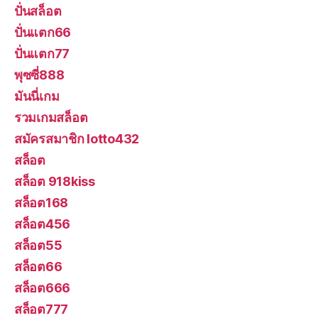
ปั่นสล็อต
ปั่นแตก66
ปั่นแตก77
พุซซี่888
มันนี่เกม
รวมเกมสล็อต
สมัครสมาชิก lotto432
สล็อต
สล็อต 918kiss
สล็อต168
สล็อต456
สล็อต55
สล็อต66
สล็อต666
สล็อต777