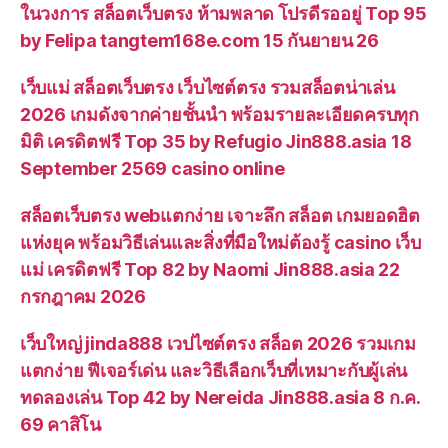
ในวงการ สล็อตเว็บตรง ห้ามพลาด โปรดีรออยู่ Top 95
by Felipa tangtem168e.com 15 กันยายน 26
เว็บแม่ สล็อตเว็บตรง เว็บไซต์ตรง รวมสล็อตน่าเล่น
2026 เกมดังจากค่ายชั้นนำ พร้อมรายละเอียดครบทุก
มิติ เครดิตฟรี Top 35 by Refugio Jin888.asia 18
September 2569 casino online
สล็อตเว็บตรง webแตกง่าย เจาะลึก สล็อต เกมยอดฮิต
แห่งยุค พร้อมวิธีเล่นและสิ่งที่มือใหม่ต้องรู้ casino เว็บ
แม่ เครดิตฟรี Top 82 by Naomi Jin888.asia 22
กรกฎาคม 2026
เว็บใหญ่ jinda888 เวปไซต์ตรง สล็อต 2026 รวมเกม
แตกง่าย ฟีเจอร์เด่น และวิธีเลือกเว็บที่เหมาะกับผู้เล่น
ทดลองเล่น Top 42 by Nereida Jin888.asia 8 ก.ค.
69 คาสิโน