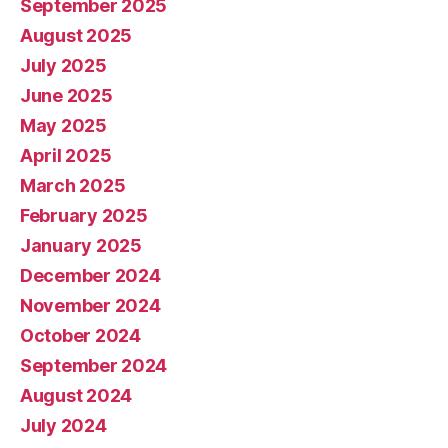
September 2025
August 2025
July 2025
June 2025
May 2025
April 2025
March 2025
February 2025
January 2025
December 2024
November 2024
October 2024
September 2024
August 2024
July 2024