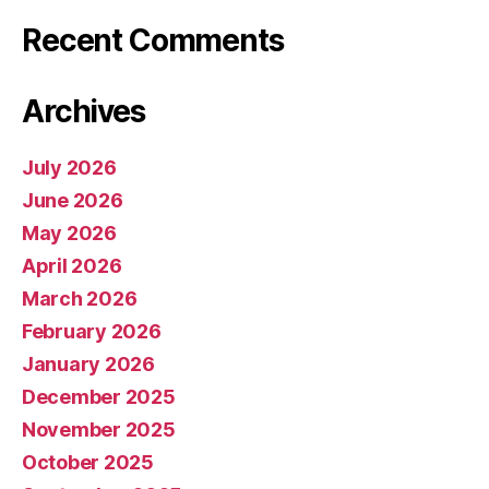
Recent Comments
Archives
July 2026
June 2026
May 2026
April 2026
March 2026
February 2026
January 2026
December 2025
November 2025
October 2025