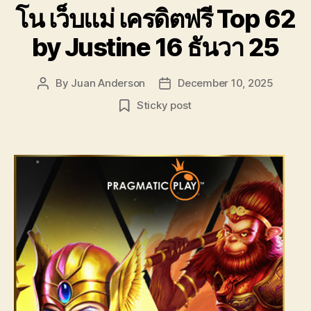
โน เว็บแม่ เครดิตฟรี Top 62
by Justine 16 ธันวา 25
By
Juan Anderson
December 10, 2025
Post
Post
author
date
Sticky post