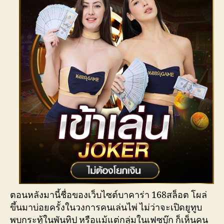
ตอนหลังมานี้ชื่อของเว็บไซต์บาคาร่า 168สล็อต โผล่
ขึ้นมาบ่อยครั้งในวงการคนเล่นไพ่ ไม่ว่าจะเปิดยูทูบ
พบกระทู้ในพันทิป หรือแม้แต่กลุ่มในเฟซบุ๊ก ก็เห็นคน