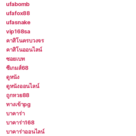
ufabomb
ufafox88
ufasnake
vip168sa
คาสิโนครบวงจร
คาสิโนออนไลน์
ซอยเบท
ซีเกมส์68
ดูหนัง
ดูหนังออนไลน์
ถูกหวย88
ทางเข้าpg
บาคาร่า
บาคาร่า168
บาคาร่าออนไลน์