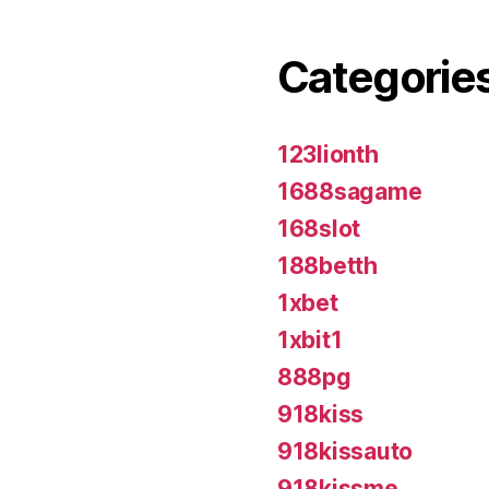
Categorie
123lionth
1688sagame
168slot
188betth
1xbet
1xbit1
888pg
918kiss
918kissauto
918kissme