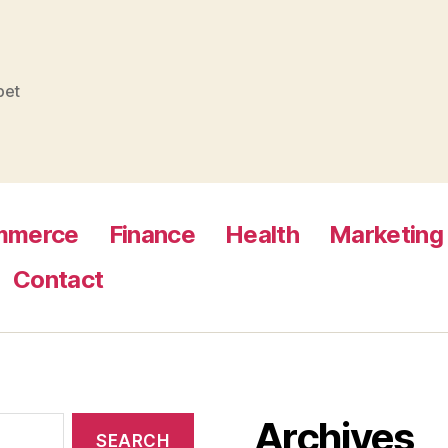
bet
mmerce
Finance
Health
Marketing
Contact
Archives