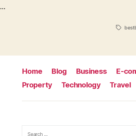
…
best
Tags
Home
Blog
Business
E-co
Property
Technology
Travel
Search