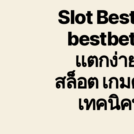
Slot Be
bestbet 
แตกง่า
สล็อต เกม
เทคนิค