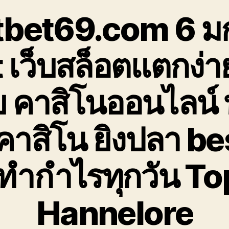
stbet69.com 6 ม
เว็บสล็อตแตกง่าย
ย คาสิโนออนไลน์ 
คาสิโน ยิงปลา b
ทำกำไรทุกวัน To
Hannelore