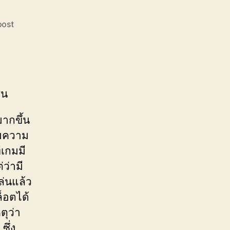
post
สน
ากขึ้น
วมความ
่เกมมี
ว่ามี
ล่นแล้ว
็อตได้
ตุว่า
ซึ่ง