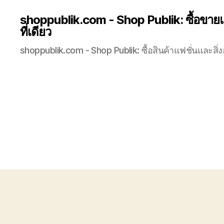
shoppublik.com - Shop Publik: ซื้อขา
ที่เดียว
shoppublik.com - Shop Publik: ซื้อสินค้าแฟชั่นและสิ่