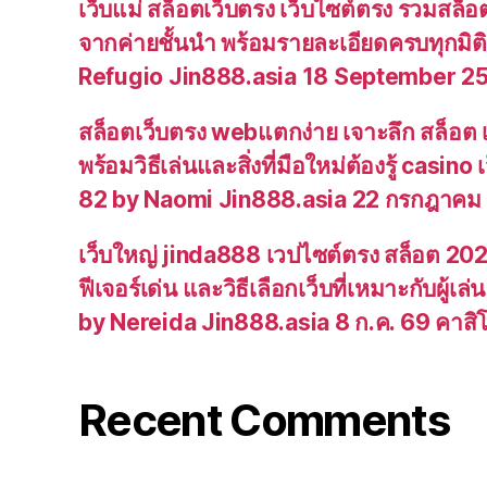
เว็บแม่ สล็อตเว็บตรง เว็บไซต์ตรง รวมสล็อ
จากค่ายชั้นนำ พร้อมรายละเอียดครบทุกมิติ
Refugio Jin888.asia 18 September 25
สล็อตเว็บตรง webแตกง่าย เจาะลึก สล็อต 
พร้อมวิธีเล่นและสิ่งที่มือใหม่ต้องรู้ casino
82 by Naomi Jin888.asia 22 กรกฎาคม
เว็บใหญ่ jinda888 เวปไซต์ตรง สล็อต 20
ฟีเจอร์เด่น และวิธีเลือกเว็บที่เหมาะกับผู้เ
by Nereida Jin888.asia 8 ก.ค. 69 คาสิ
Recent Comments