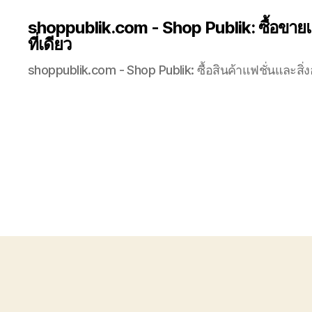
shoppublik.com - Shop Publik: ซื้อขา
ที่เดียว
shoppublik.com - Shop Publik: ซื้อสินค้าแฟชั่นและสิ่