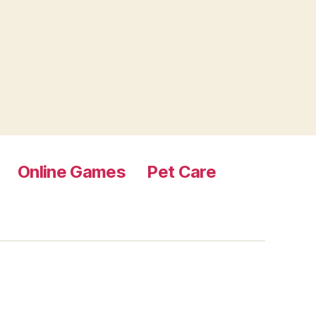
Online Games
Pet Care