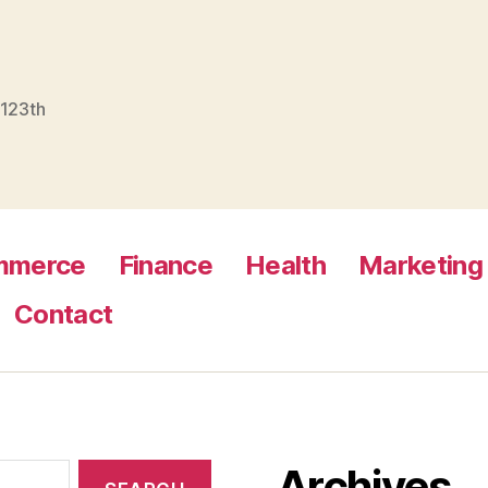
r123th
mmerce
Finance
Health
Marketing
Contact
Archives