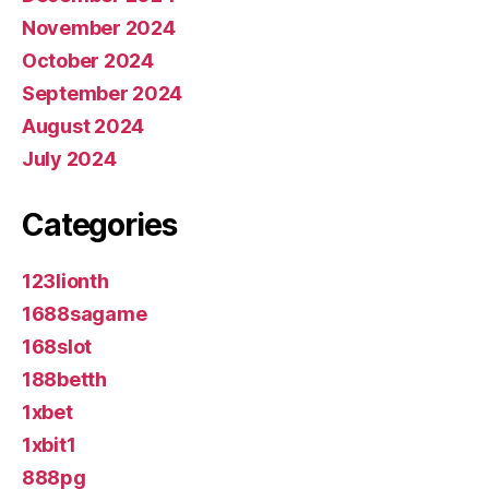
November 2024
October 2024
September 2024
August 2024
July 2024
Categories
123lionth
1688sagame
168slot
188betth
1xbet
1xbit1
888pg