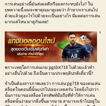
การเล่นอย่างนี้มันส่งผลดีหรือผลกระทบยังไง? ใน
บทความนี้ ผมจะพาคุณมาดูเลยว่า ถ้าหากเราเล่นไป
ด้วยแล้วดูอะไรไปด้วยจะเป็นอย่างไร มีผลต่อการเล่น
มากแค่ไหน มาดูกันเลย!
เ
พราะเหตุใดการเล่นเกม pgslot718 ไปด้วยแล้วทำ
อย่างอื่นไปด้วย ถึงเป็นความประพฤติปกติเดี๋ยวนี้?
จำเป็นต้องสารภาพเลยว่า การเล่น pg718 ของคนเล่น
สล็อตในตอนนี้นั้นแปรไปเยอะเลยครับ โดยยิ่งไปกว่า
นั้นการมาของสล็อตโทรศัพท์มือถือที่ทำให้การเล่น
สล็อตนั้นง่ายมากยิ่งขึ้นมากมาย สามารถเข้าไปอยู่ใน