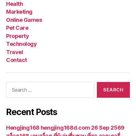
Health
Marketing
Online Games
Pet Care
Property
Technology
Travel
Contact
Search
for:
Recent Posts
Hengjing168 hengjing168d.com 26 Sep 2569
สล็อต168 เกมสล็อต ที่ผู้เล่นชื่นชอบ ที่สุด ลอตเตอรี่