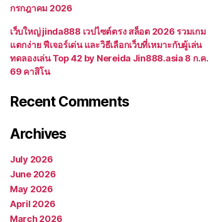
กรกฎาคม 2026
เว็บใหญ่ jinda888 เวปไซต์ตรง สล็อต 2026 รวมเกม
แตกง่าย ฟีเจอร์เด่น และวิธีเลือกเว็บที่เหมาะกับผู้เล่น
ทดลองเล่น Top 42 by Nereida Jin888.asia 8 ก.ค.
69 คาสิโน
Recent Comments
Archives
July 2026
June 2026
May 2026
April 2026
March 2026