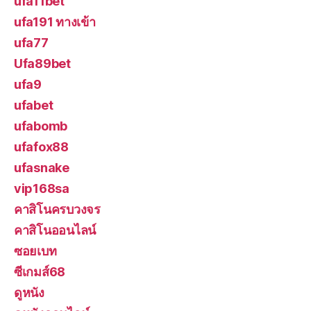
ufa11bet
ufa191 ทางเข้า
ufa77
Ufa89bet
ufa9
ufabet
ufabomb
ufafox88
ufasnake
vip168sa
คาสิโนครบวงจร
คาสิโนออนไลน์
ซอยเบท
ซีเกมส์68
ดูหนัง