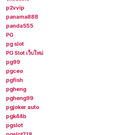
p2vvip
panama888
panda555
PG
pg slot
PG Slot เว็บใหม่
pg99
pgceo
pgfish
pgheng
pgheng99
pgjoker auto
pgk44b
pgslot
pgslot718