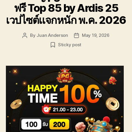
ฟรี Top 85 by Ardis 25
เวปไซต์แจกหนัก พ.ค. 2026
By
Juan Anderson
May 19, 2026
Post
Post
author
date
Sticky post