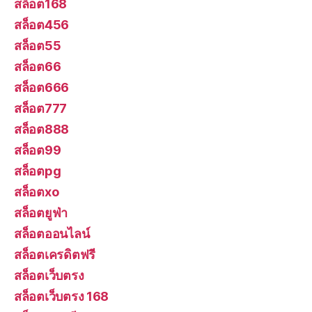
สล็อต168
สล็อต456
สล็อต55
สล็อต66
สล็อต666
สล็อต777
สล็อต888
สล็อต99
สล็อตpg
สล็อตxo
สล็อตยูฟ่า
สล็อตออนไลน์
สล็อตเครดิตฟรี
สล็อตเว็บตรง
สล็อตเว็บตรง 168